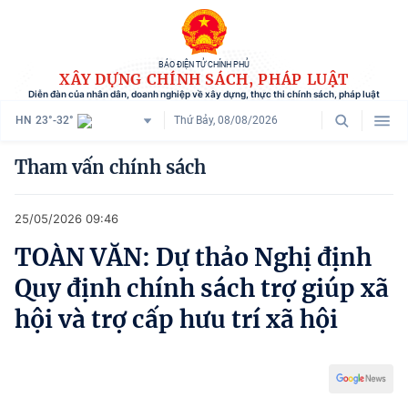
BÁO ĐIỆN TỬ CHÍNH PHỦ
XÂY DỰNG CHÍNH SÁCH, PHÁP LUẬT
Diễn đàn của nhân dân, doanh nghiệp về xây dựng, thực thi chính sách, pháp luật
HN
23°-32°
Thứ Bảy, 08/08/2026
Danh mục
Tham vấn chính sách
Trang chủ
25/05/2026 09:46
Chính sách mới
TOÀN VĂN: Dự thảo Nghị định
Tham vấn chính sách
Quy định chính sách trợ giúp xã
Người dân góp ý
hội và trợ cấp hưu trí xã hội
Doanh nghiệp hiến kế
Chính sách và cuộc sống