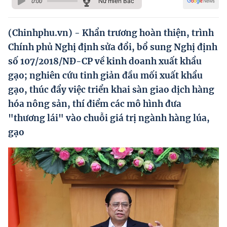
Nữ miền Bắc
0:00
Hướng dẫn thực hiện chính sách
Phát triển kinh tế tư nhân và doanh nghiệp dân tộc
(Chinhphu.vn) - Khẩn trương hoàn thiện, trình
Chính phủ Nghị định sửa đổi, bổ sung Nghị định
Ocop và chuỗi giá trị Nông sản
số 107/2018/NĐ-CP về kinh doanh xuất khẩu
Kinh tế tư nhân
gạo; nghiên cứu tinh giản đầu mối xuất khẩu
gạo, thúc đẩy việc triển khai sàn giao dịch hàng
Doanh nghiệp dân tộc
hóa nông sản, thí điểm các mô hình đưa
Khác
"thương lái" vào chuỗi giá trị ngành hàng lúa,
Video
gạo
Photo