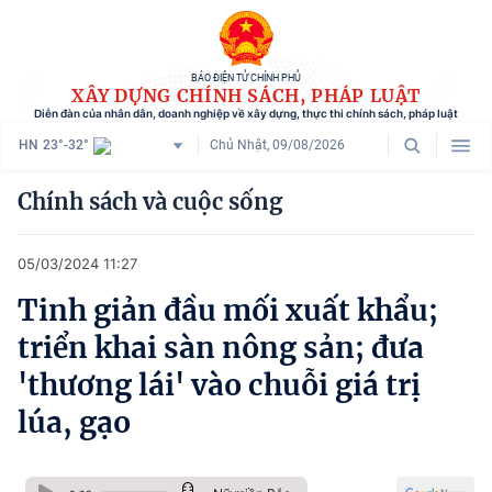
BÁO ĐIỆN TỬ CHÍNH PHỦ
XÂY DỰNG CHÍNH SÁCH, PHÁP LUẬT
Diễn đàn của nhân dân, doanh nghiệp về xây dựng, thực thi chính sách, pháp luật
HN
23°-32°
Chủ Nhật, 09/08/2026
Danh mục
Chính sách và cuộc sống
Trang chủ
05/03/2024 11:27
Chính sách mới
Tinh giản đầu mối xuất khẩu;
Tham vấn chính sách
triển khai sàn nông sản; đưa
Người dân góp ý
'thương lái' vào chuỗi giá trị
lúa, gạo
Doanh nghiệp hiến kế
Chính sách và cuộc sống