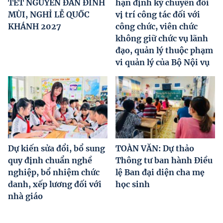
TẾT NGUYÊN ĐÁN ĐINH
hạn định kỳ chuyển đổi
MÙI, NGHỈ LỄ QUỐC
vị trí công tác đối với
KHÁNH 2027
công chức, viên chức
không giữ chức vụ lãnh
đạo, quản lý thuộc phạm
vi quản lý của Bộ Nội vụ
Dự kiến sửa đổi, bổ sung
TOÀN VĂN: Dự thảo
quy định chuẩn nghề
Thông tư ban hành Điều
nghiệp, bổ nhiệm chức
lệ Ban đại diện cha mẹ
danh, xếp lương đối với
học sinh
nhà giáo