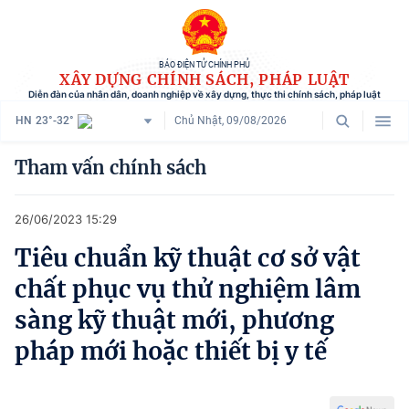
BÁO ĐIỆN TỬ CHÍNH PHỦ
XÂY DỰNG CHÍNH SÁCH, PHÁP LUẬT
Diễn đàn của nhân dân, doanh nghiệp về xây dựng, thực thi chính sách, pháp luật
HN
23°-32°
Chủ Nhật, 09/08/2026
Danh mục
Tham vấn chính sách
Trang chủ
26/06/2023 15:29
Chính sách mới
Tiêu chuẩn kỹ thuật cơ sở vật
Tham vấn chính sách
chất phục vụ thử nghiệm lâm
Người dân góp ý
sàng kỹ thuật mới, phương
pháp mới hoặc thiết bị y tế
Doanh nghiệp hiến kế
Chính sách và cuộc sống