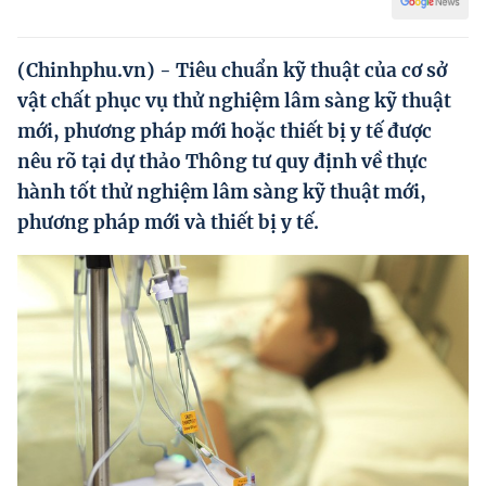
Hướng dẫn thực hiện chính sách
Phát triển kinh tế tư nhân và doanh nghiệp dân tộc
(Chinhphu.vn) - Tiêu chuẩn kỹ thuật của cơ sở
vật chất phục vụ thử nghiệm lâm sàng kỹ thuật
Ocop và chuỗi giá trị Nông sản
mới, phương pháp mới hoặc thiết bị y tế được
Kinh tế tư nhân
nêu rõ tại dự thảo Thông tư quy định về thực
hành tốt thử nghiệm lâm sàng kỹ thuật mới,
Doanh nghiệp dân tộc
phương pháp mới và thiết bị y tế.
Khác
Video
Photo