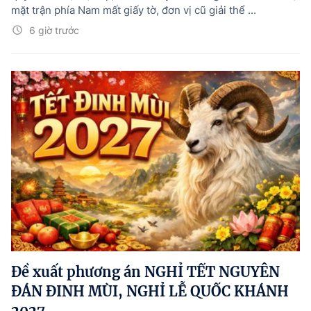
mặt trận phía Nam mất giấy tờ, đơn vị cũ giải thể ...
6 giờ trước
Đề xuất phương án NGHỈ TẾT NGUYÊN
ĐÁN ĐINH MÙI, NGHỈ LỄ QUỐC KHÁNH
2027