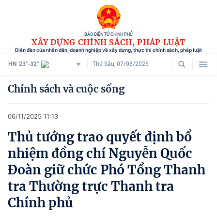
BÁO ĐIỆN TỬ CHÍNH PHỦ
XÂY DỰNG CHÍNH SÁCH, PHÁP LUẬT
Diễn đàn của nhân dân, doanh nghiệp về xây dựng, thực thi chính sách, pháp luật
HN
23°-32°
Thứ Sáu, 07/08/2026
Danh mục
Chính sách và cuộc sống
Trang chủ
06/11/2025 11:13
Chính sách mới
Thủ tướng trao quyết định bổ
Tham vấn chính sách
nhiệm đồng chí Nguyễn Quốc
Người dân góp ý
Đoàn giữ chức Phó Tổng Thanh
tra Thường trực Thanh tra
Doanh nghiệp hiến kế
Chính phủ
Chính sách và cuộc sống