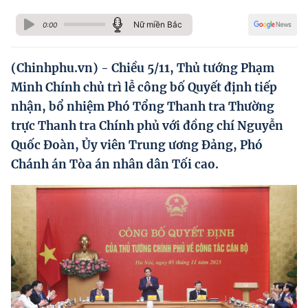
Hướng dẫn thực hiện chính sách
Nữ miền Bắc
0:00
Phát triển kinh tế tư nhân và doanh nghiệp dân tộc
Ocop và chuỗi giá trị Nông sản
(Chinhphu.vn) - Chiều 5/11, Thủ tướng Phạm
Minh Chính chủ trì lễ công bố Quyết định tiếp
Kinh tế tư nhân
nhận, bổ nhiệm Phó Tổng Thanh tra Thường
Doanh nghiệp dân tộc
trực Thanh tra Chính phủ với đồng chí Nguyễn
Quốc Đoàn, Ủy viên Trung ương Đảng, Phó
Khác
Chánh án Tòa án nhân dân Tối cao.
Video
Photo