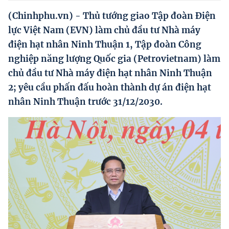
Hướng dẫn thực hiện chính sách
(Chinhphu.vn) - Thủ tướng giao Tập đoàn Điện
Phát triển kinh tế tư nhân và doanh nghiệp dân tộc
lực Việt Nam (EVN) làm chủ đầu tư Nhà máy
điện hạt nhân Ninh Thuận 1, Tập đoàn Công
Ocop và chuỗi giá trị Nông sản
nghiệp năng lượng Quốc gia (Petrovietnam) làm
Kinh tế tư nhân
chủ đầu tư Nhà máy điện hạt nhân Ninh Thuận
2; yêu cầu phấn đấu hoàn thành dự án điện hạt
Doanh nghiệp dân tộc
nhân Ninh Thuận trước 31/12/2030.
Khác
Video
Photo