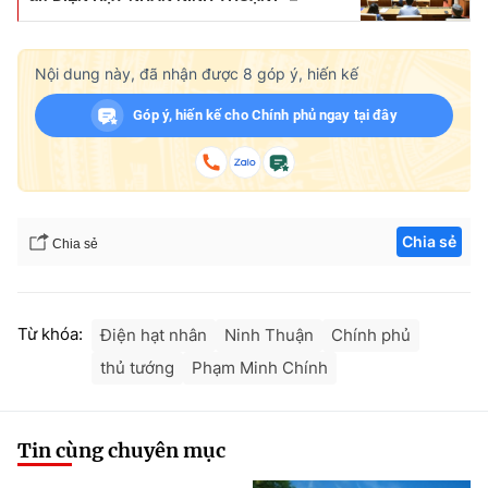
Nội dung này, đã nhận được
8
góp ý, hiến kế
Góp ý, hiến kế cho Chính phủ ngay tại đây
Chia sẻ
Chia sẻ
Từ khóa:
Điện hạt nhân
Ninh Thuận
Chính phủ
thủ tướng
Phạm Minh Chính
Tin cùng chuyên mục