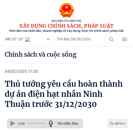
BÁO ĐIỆN TỬ CHÍNH PHỦ
XÂY DỰNG CHÍNH SÁCH, PHÁP LUẬT
Diễn đàn của nhân dân, doanh nghiệp về xây dựng, thực thi chính sách, pháp luật
HN
23°-32°
Thứ Bảy, 08/08/2026
Danh mục
Chính sách và cuộc sống
Trang chủ
04/02/2025 17:33
Chính sách mới
Thủ tướng yêu cầu hoàn thành
Tham vấn chính sách
dự án điện hạt nhân Ninh
Người dân góp ý
Thuận trước 31/12/2030
Doanh nghiệp hiến kế
Nữ miền Bắc
Chính sách và cuộc sống
0:00