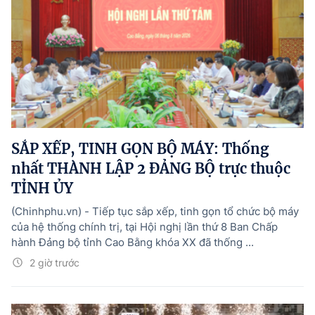
SẮP XẾP, TINH GỌN BỘ MÁY: Thống
nhất THÀNH LẬP 2 ĐẢNG BỘ trực thuộc
TỈNH ỦY
(Chinhphu.vn) - Tiếp tục sắp xếp, tinh gọn tổ chức bộ máy
của hệ thống chính trị, tại Hội nghị lần thứ 8 Ban Chấp
hành Đảng bộ tỉnh Cao Bằng khóa XX đã thống ...
2 giờ trước