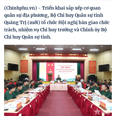
Hướng dẫn thực hiện chính sách
(Chinhphu.vn) - Triển khai sắp xếp cơ quan
Phát triển kinh tế tư nhân và doanh nghiệp dân tộc
quân sự địa phương, Bộ Chỉ huy Quân sự tỉnh
Quảng Trị (mới) tổ chức Hội nghị bàn giao chức
Ocop và chuỗi giá trị Nông sản
trách, nhiệm vụ Chỉ huy trưởng và Chính ủy Bộ
Kinh tế tư nhân
Chỉ huy Quân sự tỉnh.
Doanh nghiệp dân tộc
Khác
Video
Photo