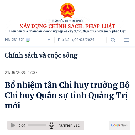
BÁO ĐIỆN TỬ CHÍNH PHỦ
XÂY DỰNG CHÍNH SÁCH, PHÁP LUẬT
Diễn đàn của nhân dân, doanh nghiệp về xây dựng, thực thi chính sách, pháp luật
HN
23°-32°
Thứ Năm, 06/08/2026
Danh mục
Chính sách và cuộc sống
Trang chủ
21/06/2025 17:37
Chính sách mới
Bổ nhiệm tân Chỉ huy trưởng Bộ
Tham vấn chính sách
Chỉ huy Quân sự tỉnh Quảng Trị
Người dân góp ý
mới
Doanh nghiệp hiến kế
Nữ miền Bắc
Chính sách và cuộc sống
0:00