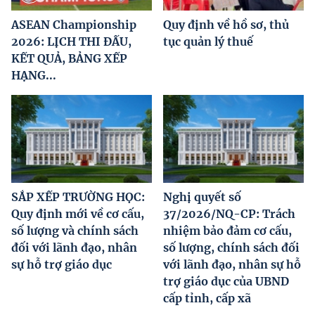
ASEAN Championship
Quy định về hồ sơ, thủ
2026: LỊCH THI ĐẤU,
tục quản lý thuế
KẾT QUẢ, BẢNG XẾP
HẠNG...
SẮP XẾP TRƯỜNG HỌC:
Nghị quyết số
Quy định mới về cơ cấu,
37/2026/NQ-CP: Trách
số lượng và chính sách
nhiệm bảo đảm cơ cấu,
đối với lãnh đạo, nhân
số lượng, chính sách đối
sự hỗ trợ giáo dục
với lãnh đạo, nhân sự hỗ
trợ giáo dục của UBND
cấp tỉnh, cấp xã