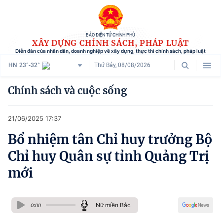
BÁO ĐIỆN TỬ CHÍNH PHỦ
XÂY DỰNG CHÍNH SÁCH, PHÁP LUẬT
Diễn đàn của nhân dân, doanh nghiệp về xây dựng, thực thi chính sách, pháp luật
HN
23°-32°
Thứ Bảy, 08/08/2026
Danh mục
Chính sách và cuộc sống
Trang chủ
21/06/2025 17:37
Chính sách mới
Bổ nhiệm tân Chỉ huy trưởng Bộ
Tham vấn chính sách
Chỉ huy Quân sự tỉnh Quảng Trị
Người dân góp ý
mới
Doanh nghiệp hiến kế
Nữ miền Bắc
Chính sách và cuộc sống
0:00