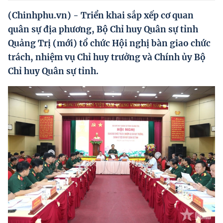
Hướng dẫn thực hiện chính sách
(Chinhphu.vn) - Triển khai sắp xếp cơ quan
Phát triển kinh tế tư nhân và doanh nghiệp dân tộc
quân sự địa phương, Bộ Chỉ huy Quân sự tỉnh
Quảng Trị (mới) tổ chức Hội nghị bàn giao chức
Ocop và chuỗi giá trị Nông sản
trách, nhiệm vụ Chỉ huy trưởng và Chính ủy Bộ
Kinh tế tư nhân
Chỉ huy Quân sự tỉnh.
Doanh nghiệp dân tộc
Khác
Video
Photo