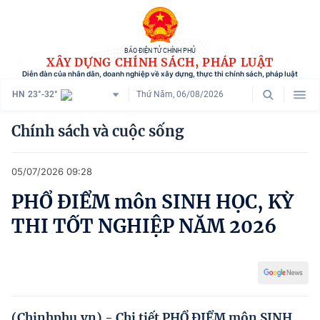
BÁO ĐIỆN TỬ CHÍNH PHỦ
XÂY DỰNG CHÍNH SÁCH, PHÁP LUẬT
Diễn đàn của nhân dân, doanh nghiệp về xây dựng, thực thi chính sách, pháp luật
HN
23°-32°
Thứ Năm, 06/08/2026
Danh mục
Chính sách và cuộc sống
Trang chủ
05/07/2026 09:28
Chính sách mới
PHỔ ĐIỂM môn SINH HỌC, KỲ
Tham vấn chính sách
THI TỐT NGHIỆP NĂM 2026
Người dân góp ý
Doanh nghiệp hiến kế
Chính sách và cuộc sống
(Chinhphu.vn) - Chi tiết PHỔ ĐIỂM môn SINH