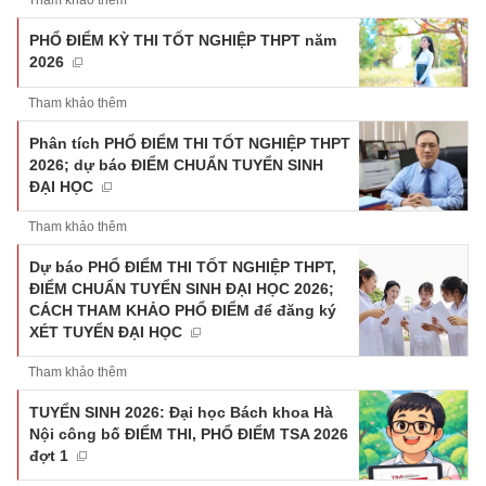
Tham khảo thêm
PHỔ ĐIỂM KỲ THI TỐT NGHIỆP THPT năm
2026
Tham khảo thêm
Phân tích PHỔ ĐIỂM THI TỐT NGHIỆP THPT
2026; dự báo ĐIỂM CHUẨN TUYỂN SINH
ĐẠI HỌC
Tham khảo thêm
Dự báo PHỔ ĐIỂM THI TỐT NGHIỆP THPT,
ĐIỂM CHUẨN TUYỂN SINH ĐẠI HỌC 2026;
CÁCH THAM KHẢO PHỔ ĐIỂM để đăng ký
XÉT TUYỂN ĐẠI HỌC
Tham khảo thêm
TUYỂN SINH 2026: Đại học Bách khoa Hà
Nội công bố ĐIỂM THI, PHỔ ĐIỂM TSA 2026
đợt 1