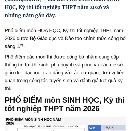
Hướng dẫn thực hiện chính sách
HỌC, Kỳ thi tốt nghiệp THPT năm 2026 và
những năm gần đây.
Phát triển kinh tế tư nhân và doanh nghiệp dân tộc
Ocop và chuỗi giá trị Nông sản
Phổ điểm môn HÓA HỌC, Kỳ thi tốt nghiệp THPT năm
2026 được Bộ Giáo dục và Đào tạo chính thức công bố
Kinh tế tư nhân
sáng 1/7.
Doanh nghiệp dân tộc
Phổ điểm các môn thi được công bố nhằm cung cấp
Khác
thông tin tới thí sinh, phụ huynh và phục vụ các cơ sở
giáo dục đại học, cao đẳng và các cơ quan, đơn vị liên
Video
quan trong công tác tuyển sinh và đánh giá kết quả kỳ
Photo
thi.
PHỔ ĐIỂM môn SINH HỌC, Kỳ thi
tốt nghiệp THPT năm 2026