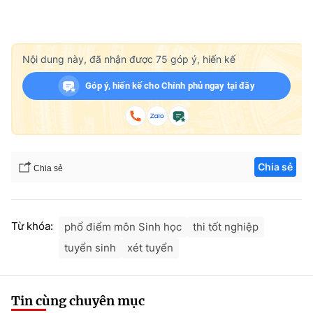
Nội dung này, đã nhận được
75
góp ý, hiến kế
Góp ý, hiến kế cho Chính phủ ngay tại đây
Chia sẻ
Chia sẻ
Từ khóa:
phổ điểm môn Sinh học
thi tốt nghiệp
tuyển sinh
xét tuyển
Tin cùng chuyên mục