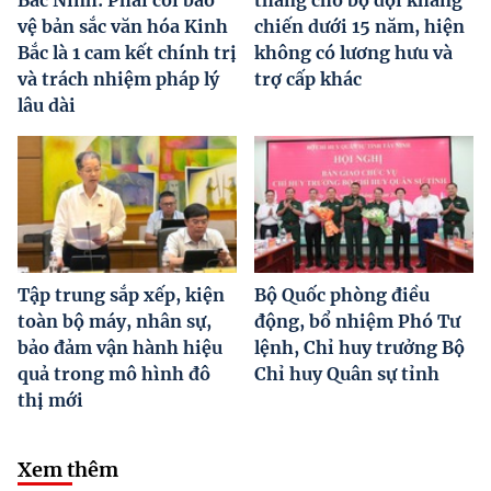
Bắc Ninh: Phải coi bảo
tháng cho bộ đội kháng
vệ bản sắc văn hóa Kinh
chiến dưới 15 năm, hiện
Bắc là 1 cam kết chính trị
không có lương hưu và
và trách nhiệm pháp lý
trợ cấp khác
lâu dài
Tập trung sắp xếp, kiện
Bộ Quốc phòng điều
toàn bộ máy, nhân sự,
động, bổ nhiệm Phó Tư
bảo đảm vận hành hiệu
lệnh, Chỉ huy trưởng Bộ
quả trong mô hình đô
Chỉ huy Quân sự tỉnh
thị mới
Xem thêm