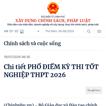
BÁO ĐIỆN TỬ CHÍNH PHỦ
XÂY DỰNG CHÍNH SÁCH, PHÁP LUẬT
Diễn đàn của nhân dân, doanh nghiệp về xây dựng, thực thi chính sách, pháp luật
HN
23°-32°
Thứ Năm, 06/08/2026
Danh mục
Chính sách và cuộc sống
Trang chủ
19/07/2026 06:30
Chính sách mới
Chi tiết PHỔ ĐIỂM KỲ THI TỐT
Tham vấn chính sách
NGHIỆP THPT 2026
Người dân góp ý
Doanh nghiệp hiến kế
Chính sách và cuộc sống
(Chinhphu.vn) - Bộ Giáo dục và Đào tạo chính