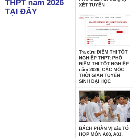
THPT năm 2026
XÉT TUYỂN
TẠI ĐÂY
Tra cứu ĐIỂM THI TỐT
NGHIỆP THPT; PHỔ
ĐIỂM THI TỐT NGHIỆP
năm 2026; CÁC MỐC
THỜI GIAN TUYỂN
SINH ĐẠI HỌC
BÁCH PHÂN VỊ các TỔ
HỢP MÔN A00, A01,