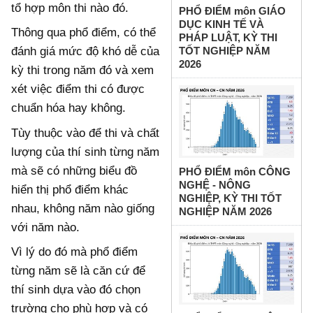
tổ hợp môn thi nào đó.
PHỔ ĐIỂM môn GIÁO
DỤC KINH TẾ VÀ
Thông qua phổ điểm, có thể
PHÁP LUẬT, KỲ THI
đánh giá mức độ khó dễ của
TỐT NGHIỆP NĂM
2026
kỳ thi trong năm đó và xem
xét việc điểm thi có được
chuẩn hóa hay không.
Tùy thuộc vào để thi và chất
lượng của thí sinh từng năm
mà sẽ có những biểu đồ
PHỔ ĐIỂM môn CÔNG
NGHỆ - NÔNG
hiển thị phổ điểm khác
NGHIỆP, KỲ THI TỐT
nhau, không năm nào giống
NGHIỆP NĂM 2026
với năm nào.
Vì lý do đó mà phổ điểm
từng năm sẽ là căn cứ để
thí sinh dựa vào đó chọn
trường cho phù hợp và có