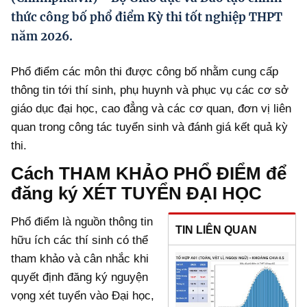
Hướng dẫn thực hiện chính sách
thức công bố phổ điểm Kỳ thi tốt nghiệp THPT
năm 2026.
Phát triển kinh tế tư nhân và doanh nghiệp dân tộc
Ocop và chuỗi giá trị Nông sản
Phổ điểm các môn thi được công bố nhằm cung cấp
thông tin tới thí sinh, phụ huynh và phục vụ các cơ sở
Kinh tế tư nhân
giáo dục đại học, cao đẳng và các cơ quan, đơn vị liên
Doanh nghiệp dân tộc
quan trong công tác tuyển sinh và đánh giá kết quả kỳ
thi.
Khác
Cách THAM KHẢO PHỔ ĐIỂM để
Video
đăng ký XÉT TUYỂN ĐẠI HỌC
Photo
Phổ điểm là nguồn thông tin
TIN LIÊN QUAN
hữu ích các thí sinh có thể
tham khảo và cân nhắc khi
quyết định đăng ký nguyện
vọng xét tuyển vào Đại học,