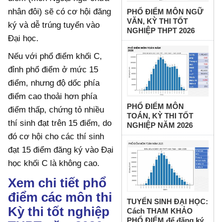
nhân đôi) sẽ có cơ hội đăng
PHỔ ĐIỂM MÔN NGỮ
VĂN, KỲ THI TỐT
ký và dễ trúng tuyển vào
NGHIỆP THPT 2026
Đại học.
Nếu với phổ điểm khối C,
đỉnh phổ điểm ở mức 15
điểm, nhưng độ dốc phía
điểm cao thoải hơn phía
PHỔ ĐIỂM MÔN
điểm thấp, chứng tỏ nhiều
TOÁN, KỲ THI TỐT
thí sinh đạt trên 15 điểm, do
NGHIỆP NĂM 2026
đó cơ hội cho các thí sinh
đạt 15 điểm đăng ký vào Đại
học khối C là không cao.
Xem chi tiết phổ
điểm các môn thi
TUYỂN SINH ĐẠI HỌC:
Kỳ thi tốt nghiệp
Cách THAM KHẢO
PHỔ ĐIỂM để đăng ký