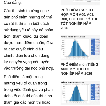
Cao đẳng.
PHỔ ĐIỂM CÁC TỔ
Các thí sinh thường nghe
HỢP MÔN A00, A01,
đến phổ điểm nhưng có thể
B00, C00, D01, KỲ THI
có rất ít thí sinh biết cách
TỐT NGHIỆP NĂM
2026
sử dụng yếu tố này để phân
tích, tham khảo, dự đoán
được mức điểm chuẩn, đưa
ra các quyết định điều
chỉnh, điền lựa chọn đăng
ký nguyện vọng xét tuyển
PHỔ ĐIỂM môn TIẾNG
vào trường đại học phù hợp.
ANH, KỲ THI TỐT
NGHIỆP NĂM 2026
Phổ điểm là một trong
những yếu tố quan trọng
trong việc đánh giá và phân
tích kết quả thi của thí sinh
tham gia các môn thi hoặc