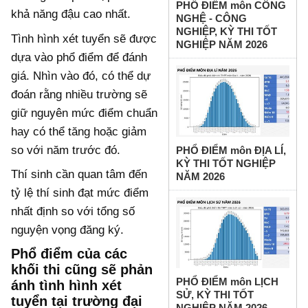
PHỔ ĐIỂM môn CÔNG
khả năng đậu cao nhất.
NGHỆ - CÔNG
NGHIỆP, KỲ THI TỐT
Tình hình xét tuyển sẽ được
NGHIỆP NĂM 2026
dựa vào phổ điểm để đánh
giá. Nhìn vào đó, có thể dự
đoán rằng nhiều trường sẽ
giữ nguyên mức điểm chuẩn
hay có thể tăng hoặc giảm
so với năm trước đó.
PHỔ ĐIỂM môn ĐỊA LÍ,
KỲ THI TỐT NGHIỆP
Thí sinh cần quan tâm đến
NĂM 2026
tỷ lệ thí sinh đạt mức điểm
nhất định so với tổng số
nguyện vọng đăng ký.
Phổ điểm của các
khối thi cũng sẽ phản
PHỔ ĐIỂM môn LỊCH
ánh tình hình xét
SỬ, KỲ THI TỐT
tuyển tại trường đại
NGHIỆP NĂM 2026