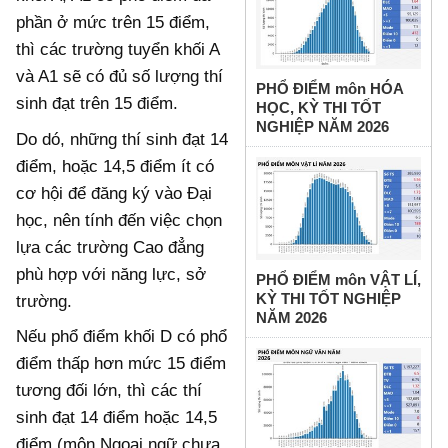
phần ở mức trên 15 điểm,
thì các trường tuyển khối A
và A1 sẽ có đủ số lượng thí
PHỔ ĐIỂM môn HÓA
sinh đạt trên 15 điểm.
HỌC, KỲ THI TỐT
NGHIỆP NĂM 2026
Do dó, những thí sinh đạt 14
điểm, hoặc 14,5 điểm ít có
cơ hội để đăng ký vào Đại
học, nên tính đến việc chọn
lựa các trường Cao đẳng
phù hợp với năng lực, sở
PHỔ ĐIỂM môn VẬT LÍ,
KỲ THI TỐT NGHIỆP
trường.
NĂM 2026
Nếu phổ điểm khối D có phổ
điểm thấp hơn mức 15 điểm
tương đối lớn, thì các thí
sinh đạt 14 điểm hoặc 14,5
điểm (môn Ngoại ngữ chưa