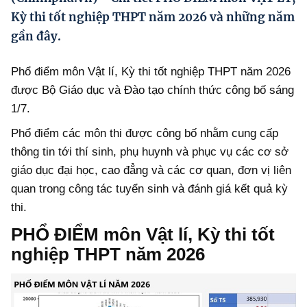
Hướng dẫn thực hiện chính sách
Kỳ thi tốt nghiệp THPT năm 2026 và những năm
gần đây.
Phát triển kinh tế tư nhân và doanh nghiệp dân tộc
Ocop và chuỗi giá trị Nông sản
Phổ điểm môn Vật lí, Kỳ thi tốt nghiệp THPT năm 2026
được Bộ Giáo dục và Đào tạo chính thức công bố sáng
Kinh tế tư nhân
1/7.
Doanh nghiệp dân tộc
Phổ điểm các môn thi được công bố nhằm cung cấp
Khác
thông tin tới thí sinh, phụ huynh và phục vụ các cơ sở
giáo dục đại học, cao đẳng và các cơ quan, đơn vị liên
Video
quan trong công tác tuyển sinh và đánh giá kết quả kỳ
Photo
thi.
PHỔ ĐIỂM môn Vật lí, Kỳ thi tốt
nghiệp THPT năm 2026