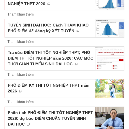
NGHIỆP THPT 2026
Tham khảo thêm
TUYỂN SINH ĐẠI HỌC: Cách THAM KHẢO
PHỔ ĐIỂM để đăng ký XÉT TUYỂN
Tham khảo thêm
Tra cứu ĐIỂM THI TỐT NGHIỆP THPT; PHỔ
ĐIỂM THI TỐT NGHIỆP năm 2026; CÁC MỐC
THỜI GIAN TUYỂN SINH ĐẠI HỌC
Tham khảo thêm
PHỔ ĐIỂM KỲ THI TỐT NGHIỆP THPT năm
2026
Tham khảo thêm
Phân tích PHỔ ĐIỂM THI TỐT NGHIỆP THPT
2026; dự báo ĐIỂM CHUẨN TUYỂN SINH
ĐẠI HỌC