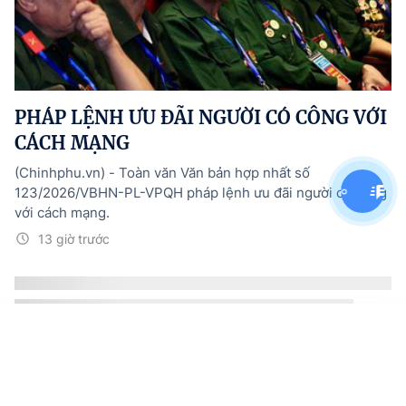
PHÁP LỆNH ƯU ĐÃI NGƯỜI CÓ CÔNG VỚI
CÁCH MẠNG
(Chinhphu.vn) - Toàn văn Văn bản hợp nhất số
123/2026/VBHN-PL-VPQH pháp lệnh ưu đãi người có công
với cách mạng.
13 giờ trước