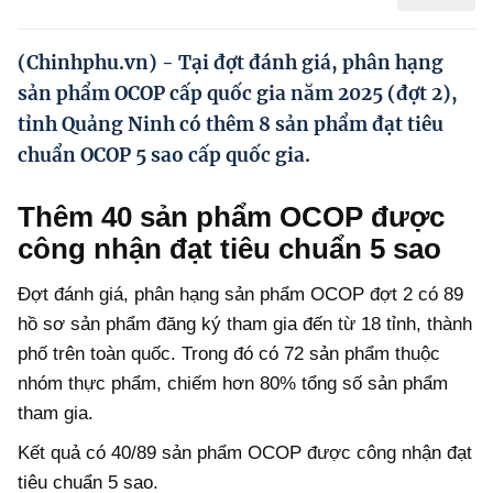
Hướng dẫn thực hiện chính sách
Phát triển kinh tế tư nhân và doanh nghiệp dân tộc
(Chinhphu.vn) - Tại đợt đánh giá, phân hạng
sản phẩm OCOP cấp quốc gia năm 2025 (đợt 2),
Ocop và chuỗi giá trị Nông sản
tỉnh Quảng Ninh có thêm 8 sản phẩm đạt tiêu
Kinh tế tư nhân
chuẩn OCOP 5 sao cấp quốc gia.
Doanh nghiệp dân tộc
Thêm 40 sản phẩm OCOP được
Khác
công nhận đạt tiêu chuẩn 5 sao
Video
Đợt đánh giá, phân hạng sản phẩm OCOP đợt 2 có 89
hồ sơ sản phẩm đăng ký tham gia đến từ 18 tỉnh, thành
Photo
phố trên toàn quốc. Trong đó có 72 sản phẩm thuộc
nhóm thực phẩm, chiếm hơn 80% tổng số sản phẩm
tham gia.
Kết quả có 40/89 sản phẩm OCOP được công nhận đạt
tiêu chuẩn 5 sao.