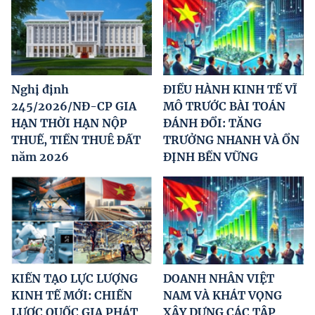
Nghị định
ĐIỀU HÀNH KINH TẾ VĨ
245/2026/NĐ-CP GIA
MÔ TRƯỚC BÀI TOÁN
HẠN THỜI HẠN NỘP
ĐÁNH ĐỔI: TĂNG
THUẾ, TIỀN THUÊ ĐẤT
TRƯỞNG NHANH VÀ ỔN
năm 2026
ĐỊNH BỀN VỮNG
KIẾN TẠO LỰC LƯỢNG
DOANH NHÂN VIỆT
KINH TẾ MỚI: CHIẾN
NAM VÀ KHÁT VỌNG
LƯỢC QUỐC GIA PHÁT
XÂY DỰNG CÁC TẬP