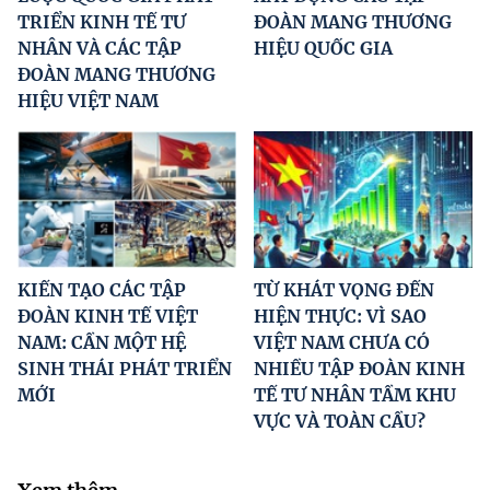
TRIỂN KINH TẾ TƯ
ĐOÀN MANG THƯƠNG
NHÂN VÀ CÁC TẬP
HIỆU QUỐC GIA
ĐOÀN MANG THƯƠNG
HIỆU VIỆT NAM
KIẾN TẠO CÁC TẬP
TỪ KHÁT VỌNG ĐẾN
ĐOÀN KINH TẾ VIỆT
HIỆN THỰC: VÌ SAO
NAM: CẦN MỘT HỆ
VIỆT NAM CHƯA CÓ
SINH THÁI PHÁT TRIỂN
NHIỀU TẬP ĐOÀN KINH
MỚI
TẾ TƯ NHÂN TẦM KHU
VỰC VÀ TOÀN CẦU?