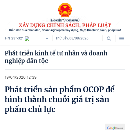
BÁO ĐIỆN TỬ CHÍNH PHỦ
XÂY DỰNG CHÍNH SÁCH, PHÁP LUẬT
Diễn đàn của nhân dân, doanh nghiệp về xây dựng, thực thi chính sách, pháp luật
HN
23°-32°
Thứ Bảy, 08/08/2026
Danh mục
Phát triển kinh tế tư nhân và doanh
nghiệp dân tộc
Trang chủ
Chính sách mới
19/04/2026 12:39
Tham vấn chính sách
Phát triển sản phẩm OCOP để
hình thành chuỗi giá trị sản
Người dân góp ý
phẩm chủ lực
Doanh nghiệp hiến kế
Chính sách và cuộc sống