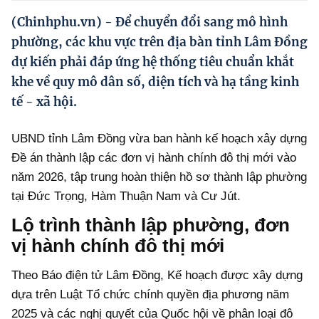
Hướng dẫn thực hiện chính sách
(Chinhphu.vn) - Để chuyển đổi sang mô hình
Phát triển kinh tế tư nhân và doanh nghiệp dân tộc
phường, các khu vực trên địa bàn tỉnh Lâm Đồng
dự kiến phải đáp ứng hệ thống tiêu chuẩn khắt
Ocop và chuỗi giá trị Nông sản
khe về quy mô dân số, diện tích và hạ tầng kinh
Kinh tế tư nhân
tế - xã hội.
Doanh nghiệp dân tộc
UBND tỉnh Lâm Đồng vừa ban hành kế hoạch xây dựng
Khác
Đề án thành lập các đơn vị hành chính đô thị mới vào
năm 2026, tập trung hoàn thiện hồ sơ thành lập phường
Video
tại Đức Trọng, Hàm Thuận Nam và Cư Jút.
Photo
Lộ trình thành lập phường, đơn
vị hành chính đô thị mới
Theo Báo điện tử Lâm Đồng, Kế hoạch được xây dựng
dựa trên Luật Tổ chức chính quyền địa phương năm
2025 và các nghị quyết của Quốc hội về phân loại đô