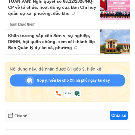
TOÀN VĂN: Nghị quyết số 66.12/2026/NQ-
CP về tổ chức, hoạt động của Ban Chỉ huy
quân sự xã, phường, đặc khu
Tham khảo thêm
Khẩn trương sắp xếp đơn vị sự nghiệp,
DNNN, hội quần chúng; xem xét thành lập
Ban Quản lý dự án xã, phường
Nội dung này, đã nhận được
81
góp ý, hiến kế
Góp ý, hiến kế cho Chính phủ ngay tại đây
Chia sẻ
Chia sẻ