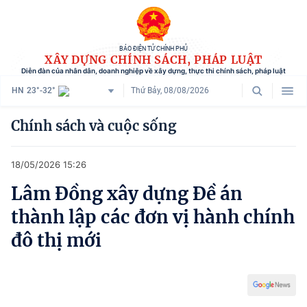
BÁO ĐIỆN TỬ CHÍNH PHỦ
XÂY DỰNG CHÍNH SÁCH, PHÁP LUẬT
Diễn đàn của nhân dân, doanh nghiệp về xây dựng, thực thi chính sách, pháp luật
HN
23°-32°
Thứ Bảy, 08/08/2026
Danh mục
Chính sách và cuộc sống
Trang chủ
18/05/2026 15:26
Chính sách mới
Lâm Đồng xây dựng Đề án
Tham vấn chính sách
thành lập các đơn vị hành chính
Người dân góp ý
đô thị mới
Doanh nghiệp hiến kế
Chính sách và cuộc sống