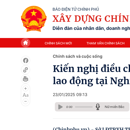
BÁO ĐIỆN TỬ CHÍNH PHỦ
XÂY DỰNG CHÍN
Diễn đàn của nhân dân, doanh nghi
CHÍNH SÁCH MỚI
THAM VẤN CHÍNH SÁCH
Chính sách và cuộc sống
Kiến nghị điều 
lao động tại Ng
23/01/2025 09:13
Nữ miền Bắc
0:00
(Chinhphu.vn) - Sở LĐTBXH T