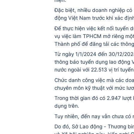
Đặc biệt, nhiều doanh nghiệp có 
động Việt Nam trước khi xác địn
Để thực hiện việc kết nối tuyển
vụ việc làm TPHCM mở riêng một
Thành phố để đăng tải các thôn
Từ ngày 1/1/2024 đến 30/12/2024
thông báo tuyển dụng lao động V
nước ngoài với 22.513 vị trí tuyể
Chức danh công việc mà các doan
chuyên môn kỹ thuật với mức lươ
Trong thời gian đó có 2.947 lượt
dụng trên.
Tuy nhiên, đến nay vẫn chưa có 
Do đó, Sở Lao động - Thương bi