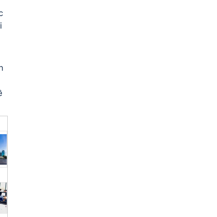
c
i
n
ề