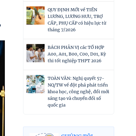
QUY ĐỊNH MỚI về TIỀN
LƯƠNG, LƯƠNG HƯU, TRỢ
CẤP, PHỤ CẤP có hiệu lực từ
p
tháng 7/2026
BÁCH PHÂN VỊ các TỔ HỢP
A00, A01, B00, C00, D01, Kỳ
thi tốt nghiệp THPT 2026
TOÀN VĂN: Nghị quyết 57-
NQ/TW về đột phá phát triển
khoa học, công nghệ, đổi mới
sáng tạo và chuyển đổi số
quốc gia