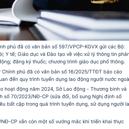
nh phủ đã có văn bản số 597/VPCP-KGVX gửi các Bộ:
; Y tế; Giáo dục và Đào tạo về việc xử lý thông tin phả
động; đăng ký thuốc; chương trình giáo dục phổ thông.
tử Chính phủ đã có văn bản số 16/2025/TTĐT báo cáo
quan đến quy trình tuyển dụng lao động người nước ngoà
cáo hoạt động năm 2024, Sở Lao động - Thương binh và
h số 70/2023/NĐ-CP (sửa đổi, bổ sung Nghị định số
u bất cập trong quá trình tuyển dụng, sử dụng người l
/NĐ-CP vẫn còn một số vướng mắc khi triển khai thực