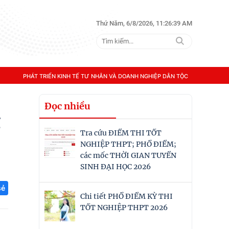
Thứ Năm, 6/8/2026, 11:26:40 AM
PHÁT TRIỂN KINH TẾ TƯ NHÂN VÀ DOANH NGHIỆP DÂN TỘC
Đọc nhiều
g
Tra cứu ĐIỂM THI TỐT
NGHIỆP THPT; PHỔ ĐIỂM;
các mốc THỜI GIAN TUYỂN
SINH ĐẠI HỌC 2026
sẻ
Chi tiết PHỔ ĐIỂM KỲ THI
TỐT NGHIỆP THPT 2026