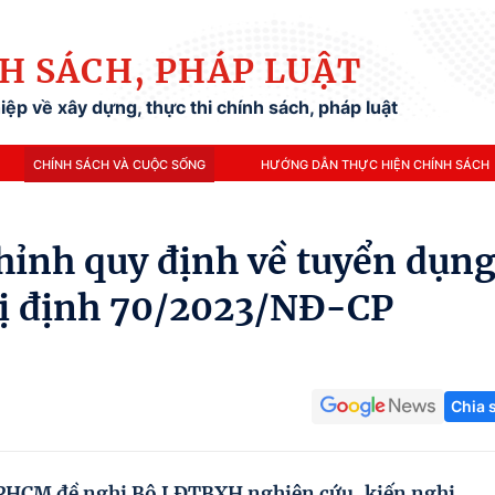
H SÁCH, PHÁP LUẬT
ệp về xây dựng, thực thi chính sách, pháp luật
CHÍNH SÁCH VÀ CUỘC SỐNG
HƯỚNG DẪN THỰC HIỆN CHÍNH SÁCH
chỉnh quy định về tuyển dụn
hị định 70/2023/NĐ-CP
Chia 
PHCM đề nghị Bộ LĐTBXH nghiên cứu, kiến nghị