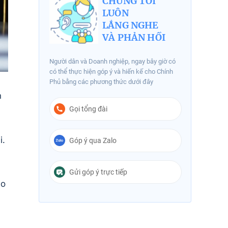
CHÚNG TÔI
LUÔN
LẮNG NGHE
VÀ PHẢN HỒI
Người dân và Doanh nghiệp, ngay bây giờ có
có thể thực hiện góp ý và hiến kế cho Chính
Phủ bằng các phương thức dưới đây
n
Gọi tổng đài
i.
Góp ý qua Zalo
Gửi góp ý trực tiếp
ao