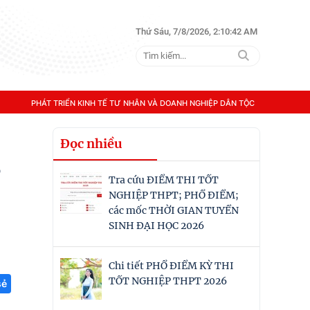
Thứ Sáu, 7/8/2026, 2:10:42 AM
PHÁT TRIỂN KINH TẾ TƯ NHÂN VÀ DOANH NGHIỆP DÂN TỘC
Đọc nhiều
,
Tra cứu ĐIỂM THI TỐT
NGHIỆP THPT; PHỔ ĐIỂM;
các mốc THỜI GIAN TUYỂN
SINH ĐẠI HỌC 2026
Chi tiết PHỔ ĐIỂM KỲ THI
TỐT NGHIỆP THPT 2026
sẻ