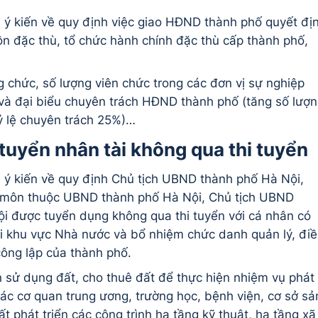
ý kiến về quy định việc giao HĐND thành phố quyết đị
n đặc thù, tổ chức hành chính đặc thù cấp thành phố,
 chức, số lượng viên chức trong các đơn vị sự nghiệp
 và đại biểu chuyên trách HĐND thành phố (tăng số lượ
tỷ lệ chuyên trách 25%)…
uyển nhân tài không qua thi tuyển
ý kiến về quy định Chủ tịch UBND thành phố Hà Nội,
 môn thuộc UBND thành phố Hà Nội, Chủ tịch UBND
i được tuyển dụng không qua thi tuyển với cá nhân có
ài khu vực Nhà nước và bổ nhiệm chức danh quản lý, đi
công lập của thành phố.
n sử dụng đất, cho thuê đất để thực hiện nhiệm vụ phát
 các cơ quan trung ương, trường học, bệnh viện, cơ sở sả
t phát triển các công trình hạ tầng kỹ thuật, hạ tầng xã