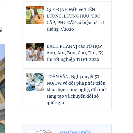
QUY ĐỊNH MỚI về TIỀN
LƯƠNG, LƯƠNG HƯU, TRỢ
CẤP, PHỤ CẤP có hiệu lực từ
g
tháng 7/2026
BÁCH PHÂN VỊ các TỔ HỢP
A00, A01, B00, C00, D01, Kỳ
thi tốt nghiệp THPT 2026
TOÀN VĂN: Nghị quyết 57-
NQ/TW về đột phá phát triển
khoa học, công nghệ, đổi mới
sáng tạo và chuyển đổi số
quốc gia