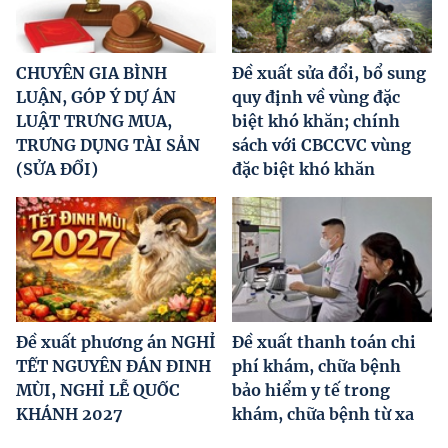
CHUYÊN GIA BÌNH
Đề xuất sửa đổi, bổ sung
LUẬN, GÓP Ý DỰ ÁN
quy định về vùng đặc
LUẬT TRƯNG MUA,
biệt khó khăn; chính
TRƯNG DỤNG TÀI SẢN
sách với CBCCVC vùng
(SỬA ĐỔI)
đặc biệt khó khăn
Đề xuất phương án NGHỈ
Đề xuất thanh toán chi
TẾT NGUYÊN ĐÁN ĐINH
phí khám, chữa bệnh
MÙI, NGHỈ LỄ QUỐC
bảo hiểm y tế trong
KHÁNH 2027
khám, chữa bệnh từ xa