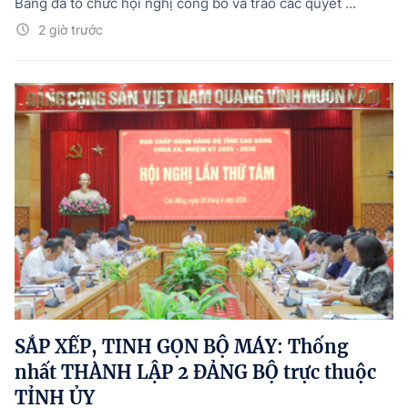
Bằng đã tổ chức hội nghị công bố và trao các quyết ...
2 giờ trước
SẮP XẾP, TINH GỌN BỘ MÁY: Thống
nhất THÀNH LẬP 2 ĐẢNG BỘ trực thuộc
TỈNH ỦY