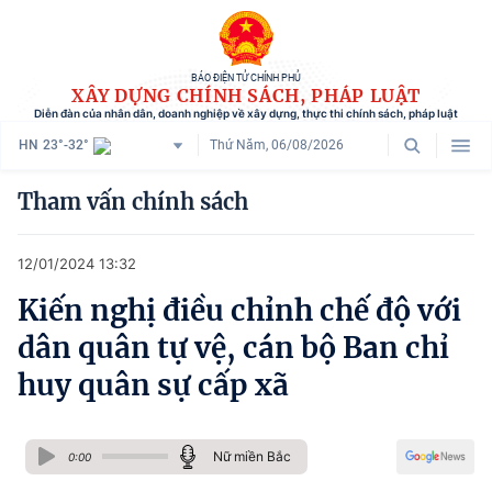
BÁO ĐIỆN TỬ CHÍNH PHỦ
XÂY DỰNG CHÍNH SÁCH, PHÁP LUẬT
Diễn đàn của nhân dân, doanh nghiệp về xây dựng, thực thi chính sách, pháp luật
HN
23°-32°
Thứ Năm, 06/08/2026
Danh mục
Tham vấn chính sách
Trang chủ
12/01/2024 13:32
Chính sách mới
Kiến nghị điều chỉnh chế độ với
Tham vấn chính sách
dân quân tự vệ, cán bộ Ban chỉ
Người dân góp ý
huy quân sự cấp xã
Doanh nghiệp hiến kế
Nữ miền Bắc
Chính sách và cuộc sống
0:00