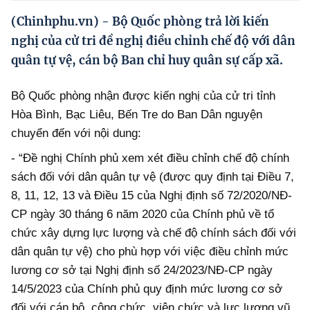
Hướng dẫn thực hiện chính sách
(Chinhphu.vn) - Bộ Quốc phòng trả lời kiến
Phát triển kinh tế tư nhân và doanh nghiệp dân tộc
nghị của cử tri đề nghị điều chỉnh chế độ với dân
quân tự vệ, cán bộ Ban chỉ huy quân sự cấp xã.
Ocop và chuỗi giá trị Nông sản
Kinh tế tư nhân
Bộ Quốc phòng nhận được kiến nghị của cử tri tỉnh
Hòa Bình, Bạc Liêu, Bến Tre do Ban Dân nguyện
Doanh nghiệp dân tộc
chuyển đến với nội dung:
Khác
- “Đề nghị Chính phủ xem xét điều chỉnh chế độ chính
sách đối với dân quân tự vệ (được quy định tại Điều 7,
Video
8, 11, 12, 13 và Điều 15 của Nghị định số 72/2020/NĐ-
Photo
CP ngày 30 tháng 6 năm 2020 của Chính phủ về tổ
chức xây dựng lực lượng và chế độ chính sách đối với
dân quân tự vệ) cho phù hợp với việc điều chỉnh mức
lương cơ sở tại Nghị định số 24/2023/NĐ-CP ngày
14/5/2023 của Chính phủ quy định mức lương cơ sở
đối với cán bộ, công chức, viên chức và lực lượng vũ