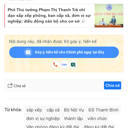
Phó Thủ tướng Phạm Thị Thanh Trà chỉ
đạo sắp xếp phòng, ban cấp xã, đơn vị sự
nghiệp; điều động cán bộ cho cơ sở
Nội dung này, đã nhận được
93
góp ý, hiến kế
Góp ý, hiến kế cho Chính phủ ngay tại đây
Chia sẻ
Chia sẻ
Từ khóa:
sắp xếp
cấp xã
Bộ Nội Vụ
Đỗ Thanh Bình
đơn vị sự nghiệp
thành lập
viên chức
Văn phòng đăng ký đất đai
đăng ký đất đai