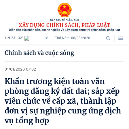
BÁO ĐIỆN TỬ CHÍNH PHỦ
XÂY DỰNG CHÍNH SÁCH, PHÁP LUẬT
Diễn đàn của nhân dân, doanh nghiệp về xây dựng, thực thi chính sách, pháp luật
HN
23°-32°
Thứ Năm, 06/08/2026
Danh mục
Chính sách và cuộc sống
Trang chủ
01/01/2026 07:02
Chính sách mới
Khẩn trương kiện toàn văn
Tham vấn chính sách
phòng đăng ký đất đai; sắp xếp
Người dân góp ý
viên chức về cấp xã, thành lập
đơn vị sự nghiệp cung ứng dịch
Doanh nghiệp hiến kế
vụ tổng hợp
Chính sách và cuộc sống