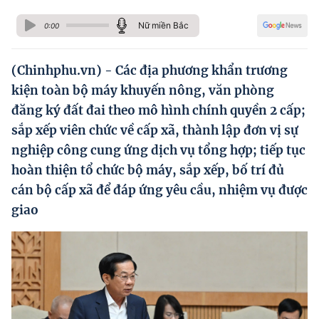
Hướng dẫn thực hiện chính sách
Nữ miền Bắc
0:00
Phát triển kinh tế tư nhân và doanh nghiệp dân tộc
Ocop và chuỗi giá trị Nông sản
(Chinhphu.vn) - Các địa phương khẩn trương
kiện toàn bộ máy khuyến nông, văn phòng
Kinh tế tư nhân
đăng ký đất đai theo mô hình chính quyền 2 cấp;
Doanh nghiệp dân tộc
sắp xếp viên chức về cấp xã, thành lập đơn vị sự
nghiệp công cung ứng dịch vụ tổng hợp; tiếp tục
Khác
hoàn thiện tổ chức bộ máy, sắp xếp, bố trí đủ
Video
cán bộ cấp xã để đáp ứng yêu cầu, nhiệm vụ được
giao
Photo