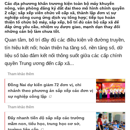
Các địa phương khẩn trương kiện toàn bộ máy khuyến
nông, văn phòng đăng ký đất đai theo mô hình chính quyền
2 cấp; sắp xếp viên chức về cấp xã, thành lập đơn vị sự
nghiệp công cung ứng dịch vụ tổng hợp; tiếp tục hoàn
thiện tổ chức bộ máy, sắp xếp, bố trí đủ cán bộ cấp xã để
đáp ứng yêu cầu, nhiệm vụ được giao, mạnh dạn thay đổi
những cán bộ làm chưa tốt.
Quan tâm, bố trí đầy đủ các điều kiện về đường truyền,
tín hiệu kết nối; hoàn thiện hạ tầng số, nền tảng số, dữ
liệu số bảo đảm kết nối thông suốt giữa các cấp chính
quyền Trung ương đến cấp xã...
Tham khảo thêm
Đồng Nai dự kiến giảm 72 đơn vị, chi
nhánh theo phương án sắp xếp các đơn vị
sự nghiệp công lập
Tham khảo thêm
Đẩy nhanh tiến độ sắp xếp các trường
mầm non, tiểu học, trung học cơ sở,
trường liên cấp