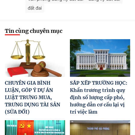
đất đai
Tin cùng chuyên mục
CHUYÊN GIA BÌNH
SẮP XẾP TRƯỜNG HỌC:
LUẬN, GÓP Ý DỰ ÁN
Khẩn trương trình quy
LUẬT TRƯNG MUA,
định số lượng cấp phó,
TRƯNG DỤNG TÀI SẢN
hướng dẫn cơ cấu lại vị
(SỬA ĐỔI)
trí việc làm