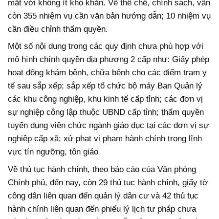
mặt với không ít khó khăn. Về t
hể chế, chính sách,
vẫn
còn 355 nhiệm vụ cần văn bản hướng dẫn; 10 nhiệm vụ
cần điều chỉnh thẩm quyền.
Một số nội dung trong các quy định chưa phù hợp với
mô hình chính quyền địa phương 2 cấp như: Giấy phép
hoạt động khám bệnh, chữa bệnh cho các điểm trạm y
tế sau sắp xếp; sắp xếp tổ chức bộ máy Ban Quản lý
các khu công nghiệp, khu kinh tế cấp tỉnh; các đơn vị
sự nghiệp công lập thuộc UBND cấp tỉnh; thẩm quyền
tuyển dụng viên chức ngành giáo dục tại các đơn vị sự
nghiệp cấp xã; xử phạt vi phạm hành chính trong lĩnh
vực tín ngưỡng, tôn giáo
Về thủ tục hành chính, theo báo cáo của Văn phòng
Chính phủ, đến nay, còn 29 thủ tục hành chính, giấy tờ
công dân liên quan đến quản lý dân cư và 42 thủ tục
hành chính liên quan đến phiếu lý lịch tư pháp chưa