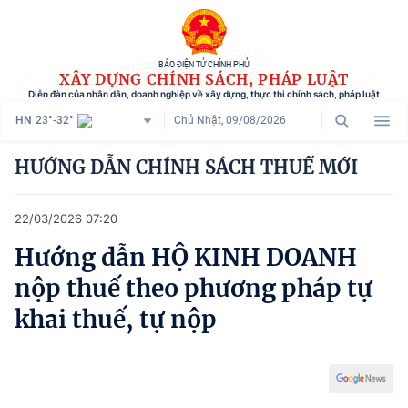
BÁO ĐIỆN TỬ CHÍNH PHỦ
XÂY DỰNG CHÍNH SÁCH, PHÁP LUẬT
Diễn đàn của nhân dân, doanh nghiệp về xây dựng, thực thi chính sách, pháp luật
HN
23°-32°
Chủ Nhật, 09/08/2026
Danh mục
HƯỚNG DẪN CHÍNH SÁCH THUẾ MỚI
Trang chủ
22/03/2026 07:20
Chính sách mới
Hướng dẫn HỘ KINH DOANH
Tham vấn chính sách
nộp thuế theo phương pháp tự
Người dân góp ý
khai thuế, tự nộp
Doanh nghiệp hiến kế
Chính sách và cuộc sống