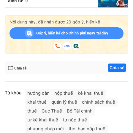
điện tử
Nội dung này, đã nhận được
20
góp ý, hiến kế
Góp ý, hiến kế cho Chính phủ ngay tại đây
Chia sẻ
Chia sẻ
Từ khóa:
hướng dẫn
nộp thuế
kê khai thuế
khai thuế
quản lý thuế
chính sách thuế
thuế
Cục Thuế
Bộ Tài chính
tự kê khai thuế
tự nộp thuế
phương pháp mới
thời hạn nộp thuế