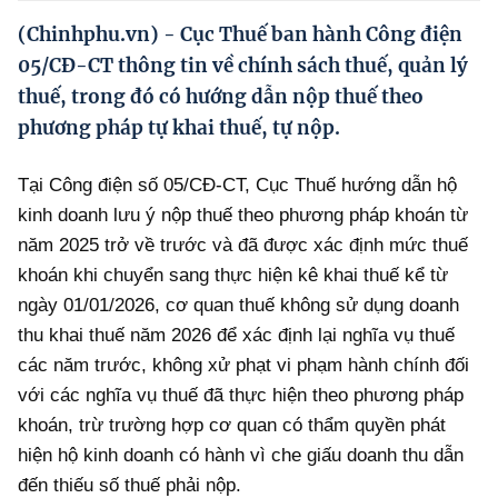
Hướng dẫn thực hiện chính sách
(Chinhphu.vn) - Cục Thuế ban hành Công điện
Phát triển kinh tế tư nhân và doanh nghiệp dân tộc
05/CĐ-CT thông tin về chính sách thuế, quản lý
thuế, trong đó có hướng dẫn nộp thuế theo
Ocop và chuỗi giá trị Nông sản
phương pháp tự khai thuế, tự nộp.
Kinh tế tư nhân
Tại Công điện số 05/CĐ-CT, Cục Thuế hướng dẫn hộ
Doanh nghiệp dân tộc
kinh doanh lưu ý nộp thuế theo phương pháp khoán từ
Khác
năm 2025 trở về trước và đã được xác định mức thuế
khoán khi chuyển sang thực hiện kê khai thuế kể từ
Video
ngày 01/01/2026, cơ quan thuế không sử dụng doanh
Photo
thu khai thuế năm 2026 để xác định lại nghĩa vụ thuế
các năm trước, không xử phạt vi phạm hành chính đối
với các nghĩa vụ thuế đã thực hiện theo phương pháp
khoán, trừ trường hợp cơ quan có thẩm quyền phát
hiện hộ kinh doanh có hành vì che giấu doanh thu dẫn
đến thiếu số thuế phải nộp.