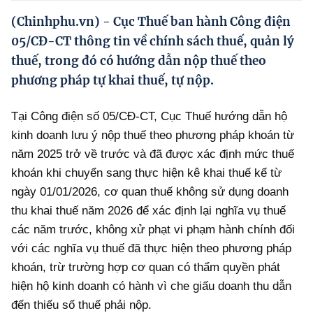
Hướng dẫn thực hiện chính sách
(Chinhphu.vn) - Cục Thuế ban hành Công điện
Phát triển kinh tế tư nhân và doanh nghiệp dân tộc
05/CĐ-CT thông tin về chính sách thuế, quản lý
thuế, trong đó có hướng dẫn nộp thuế theo
Ocop và chuỗi giá trị Nông sản
phương pháp tự khai thuế, tự nộp.
Kinh tế tư nhân
Tại Công điện số 05/CĐ-CT, Cục Thuế hướng dẫn hộ
Doanh nghiệp dân tộc
kinh doanh lưu ý nộp thuế theo phương pháp khoán từ
Khác
năm 2025 trở về trước và đã được xác định mức thuế
khoán khi chuyển sang thực hiện kê khai thuế kể từ
Video
ngày 01/01/2026, cơ quan thuế không sử dụng doanh
Photo
thu khai thuế năm 2026 để xác định lại nghĩa vụ thuế
các năm trước, không xử phạt vi phạm hành chính đối
với các nghĩa vụ thuế đã thực hiện theo phương pháp
khoán, trừ trường hợp cơ quan có thẩm quyền phát
hiện hộ kinh doanh có hành vì che giấu doanh thu dẫn
đến thiếu số thuế phải nộp.