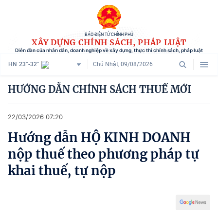
BÁO ĐIỆN TỬ CHÍNH PHỦ
XÂY DỰNG CHÍNH SÁCH, PHÁP LUẬT
Diễn đàn của nhân dân, doanh nghiệp về xây dựng, thực thi chính sách, pháp luật
HN
23°-32°
Chủ Nhật, 09/08/2026
Danh mục
HƯỚNG DẪN CHÍNH SÁCH THUẾ MỚI
Trang chủ
22/03/2026 07:20
Chính sách mới
Hướng dẫn HỘ KINH DOANH
Tham vấn chính sách
nộp thuế theo phương pháp tự
Người dân góp ý
khai thuế, tự nộp
Doanh nghiệp hiến kế
Chính sách và cuộc sống