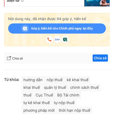
điện tử
Nội dung này, đã nhận được
94
góp ý, hiến kế
Góp ý, hiến kế cho Chính phủ ngay tại đây
Chia sẻ
Chia sẻ
Từ khóa:
hướng dẫn
nộp thuế
kê khai thuế
khai thuế
quản lý thuế
chính sách thuế
thuế
Cục Thuế
Bộ Tài chính
tự kê khai thuế
tự nộp thuế
phương pháp mới
thời hạn nộp thuế