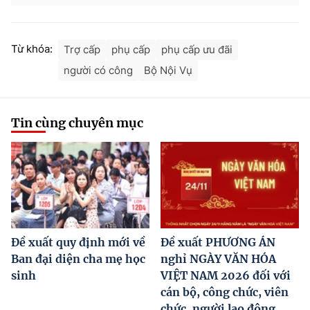
Từ khóa:
Trợ cấp
phụ cấp
phụ cấp ưu đãi
người có công
Bộ Nội Vụ
Tin cùng chuyên mục
Đề xuất quy định mới về
Đề xuất PHƯƠNG ÁN
Ban đại diện cha mẹ học
nghỉ NGÀY VĂN HÓA
sinh
VIỆT NAM 2026 đối với
cán bộ, công chức, viên
chức, người lao động