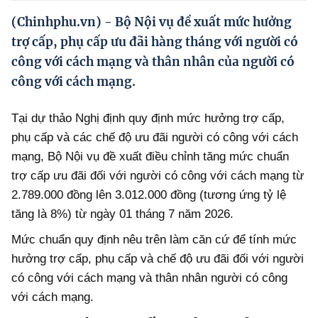
Hướng dẫn thực hiện chính sách
(Chinhphu.vn) - Bộ Nội vụ đề xuất mức hưởng
Phát triển kinh tế tư nhân và doanh nghiệp dân tộc
trợ cấp, phụ cấp ưu đãi hàng tháng với người có
công với cách mạng và thân nhân của người có
Ocop và chuỗi giá trị Nông sản
công với cách mạng.
Kinh tế tư nhân
Tại dự thảo Nghị định quy định mức hưởng trợ cấp,
Doanh nghiệp dân tộc
phụ cấp và các chế độ ưu đãi người có công với cách
Khác
mạng, Bộ Nội vụ đề xuất điều chỉnh tăng mức chuẩn
trợ cấp ưu đãi đối với người có công với cách mạng từ
Video
2.789.000 đồng lên 3.012.000 đồng (tương ứng tỷ lệ
Photo
tăng là 8%) từ ngày 01 tháng 7 năm 2026.
Mức chuẩn quy định nêu trên làm căn cứ để tính mức
hưởng trợ cấp, phụ cấp và chế độ ưu đãi đối với người
có công với cách mạng và thân nhân người có công
với cách mạng.