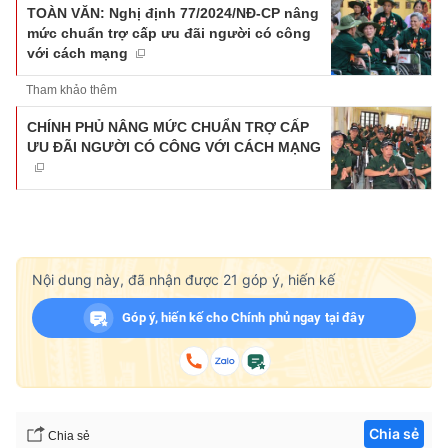
TOÀN VĂN: Nghị định 77/2024/NĐ-CP nâng
mức chuẩn trợ cấp ưu đãi người có công
với cách mạng
Tham khảo thêm
CHÍNH PHỦ NÂNG MỨC CHUẨN TRỢ CẤP
ƯU ĐÃI NGƯỜI CÓ CÔNG VỚI CÁCH MẠNG
Nội dung này, đã nhận được
21
góp ý, hiến kế
Góp ý, hiến kế cho Chính phủ ngay tại đây
Chia sẻ
Chia sẻ