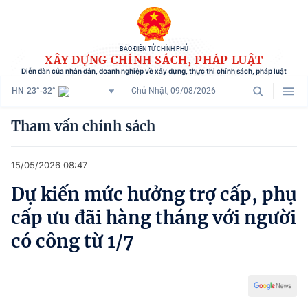
BÁO ĐIỆN TỬ CHÍNH PHỦ
XÂY DỰNG CHÍNH SÁCH, PHÁP LUẬT
Diễn đàn của nhân dân, doanh nghiệp về xây dựng, thực thi chính sách, pháp luật
HN
23°-32°
Chủ Nhật, 09/08/2026
Danh mục
Tham vấn chính sách
Trang chủ
15/05/2026 08:47
Chính sách mới
Dự kiến mức hưởng trợ cấp, phụ
Tham vấn chính sách
cấp ưu đãi hàng tháng với người
Người dân góp ý
có công từ 1/7
Doanh nghiệp hiến kế
Chính sách và cuộc sống