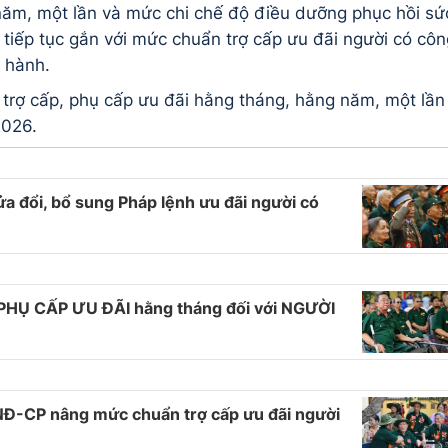
ăm, một lần và mức chi chế độ điều dưỡng phục hồi sứ
): tiếp tục gắn với mức chuẩn trợ cấp ưu đãi người có cô
 hành.
rợ cấp, phụ cấp ưu đãi hằng tháng, hằng năm, một lần
2026.
 đổi, bổ sung Pháp lệnh ưu đãi người có
PHỤ CẤP ƯU ĐÃI hằng tháng đối với NGƯỜI
Đ-CP nâng mức chuẩn trợ cấp ưu đãi người