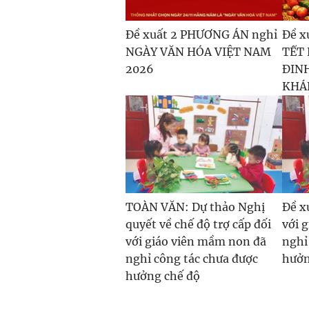
Đề xuất 2 PHƯƠNG ÁN nghỉ
Đề x
NGÀY VĂN HÓA VIỆT NAM
TẾT
2026
ĐINH
KHÁ
TOÀN VĂN: Dự thảo Nghị
Đề x
quyết về chế độ trợ cấp đối
với 
với giáo viên mầm non đã
nghỉ
nghỉ công tác chưa được
hưởn
hưởng chế độ