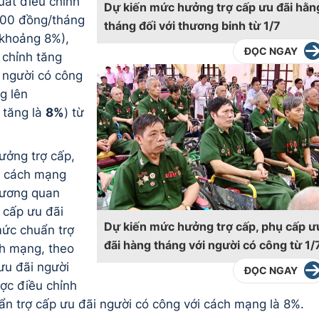
uất điều chỉnh
Dự kiến mức hưởng trợ cấp ưu đãi hằn
000 đồng/tháng
tháng đối với thương binh từ 1/7
 khoảng 8%),
ĐỌC NGAY
 chỉnh tăng
 người có công
g lên
 tăng là
8%
) từ
ưởng trợ cấp,
i cách mạng
i tương quan
 cấp ưu đãi
Dự kiến mức hưởng trợ cấp, phụ cấp ư
mức chuẩn trợ
đãi hàng tháng với người có công từ 1/
ch mạng, theo
ưu đãi người
ĐỌC NGAY
ược điều chỉnh
ẩn trợ cấp ưu đãi người có công với cách mạng là 8%.