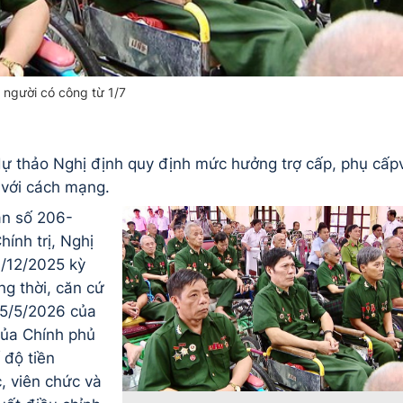
 người có công từ 1/7
 dự thảo Nghị định quy định mức hưởng trợ cấp, phụ cấp
 với cách mạng.
ận số 206-
ính trị, Nghị
/12/2025 kỳ
g thời, căn cứ
05/5/2026 của
của Chính phủ
 độ tiền
, viên chức và