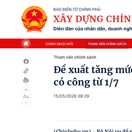
BÁO ĐIỆN TỬ CHÍNH PHỦ
XÂY DỰNG CHÍN
Diễn đàn của nhân dân, doanh nghi
CHÍNH SÁCH MỚI
THAM VẤN CHÍNH SÁCH
Tham vấn chính sách
Đề xuất tăng mức
có công từ 1/7
15/05/2026 08:29
(Chinhphu.vn) - Bộ Nội vụ đề x