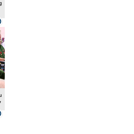
g
u
7