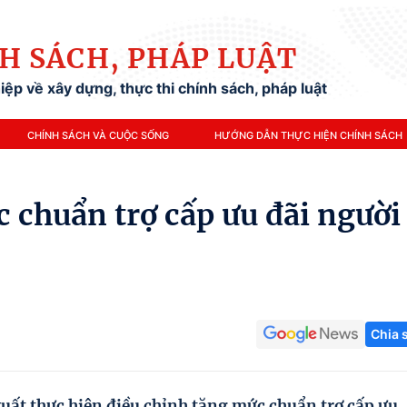
H SÁCH, PHÁP LUẬT
ệp về xây dựng, thực thi chính sách, pháp luật
CHÍNH SÁCH VÀ CUỘC SỐNG
HƯỚNG DẪN THỰC HIỆN CHÍNH SÁCH
 chuẩn trợ cấp ưu đãi người
Chia 
uất thực hiện điều chỉnh tăng mức chuẩn trợ cấp ưu