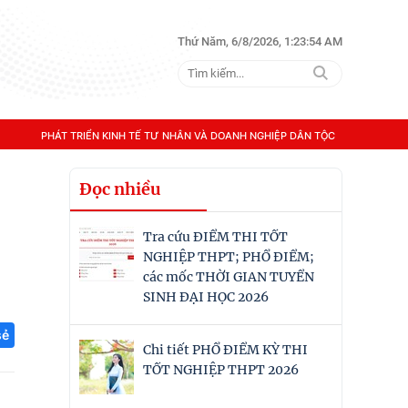
Thứ Năm, 6/8/2026, 1:23:55 AM
PHÁT TRIỂN KINH TẾ TƯ NHÂN VÀ DOANH NGHIỆP DÂN TỘC
Đọc nhiều
Tra cứu ĐIỂM THI TỐT
NGHIỆP THPT; PHỔ ĐIỂM;
các mốc THỜI GIAN TUYỂN
SINH ĐẠI HỌC 2026
sẻ
Chi tiết PHỔ ĐIỂM KỲ THI
TỐT NGHIỆP THPT 2026