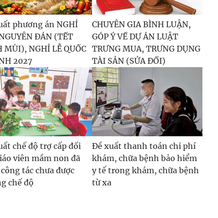
uất phương án NGHỈ
CHUYÊN GIA BÌNH LUẬN,
 NGUYÊN ĐÁN (TẾT
GÓP Ý VỀ DỰ ÁN LUẬT
 MÙI), NGHỈ LỄ QUỐC
TRƯNG MUA, TRƯNG DỤNG
NH 2027
TÀI SẢN (SỬA ĐỔI)
uất chế độ trợ cấp đối
Đề xuất thanh toán chi phí
giáo viên mầm non đã
khám, chữa bệnh bảo hiểm
 công tác chưa được
y tế trong khám, chữa bệnh
g chế độ
từ xa