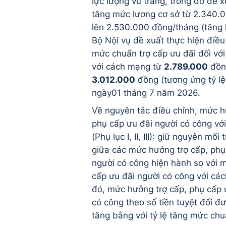
lực lượng vũ trang, trong đó đề x
tăng mức lương cơ sở từ 2.340.
lên 2.530.000 đồng/tháng (tăng
Bộ Nội vụ đề xuất thực hiện điều
mức chuẩn trợ cấp ưu đãi đối với
với cách mạng từ
2.789.000
đồn
3.012.000
đồng (tương ứng tỷ lệ
ngày01 tháng 7 năm 2026.
Về nguyên tắc điều chỉnh, mức h
phụ cấp ưu đãi người có công vớ
(Phụ lục I, II, III): giữ nguyên mố
giữa các mức hưởng trợ cấp, phụ
người có công hiện hành so với 
cấp ưu đãi người có công với cá
đó, mức hưởng trợ cấp, phụ cấp 
có công theo số tiền tuyệt đối đ
tăng bằng với tỷ lệ tăng mức chu