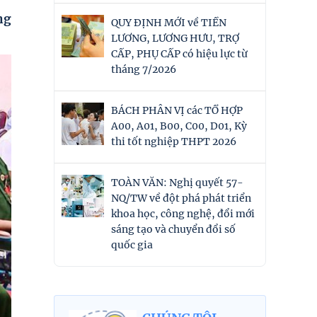
ng
QUY ĐỊNH MỚI về TIỀN
LƯƠNG, LƯƠNG HƯU, TRỢ
CẤP, PHỤ CẤP có hiệu lực từ
tháng 7/2026
BÁCH PHÂN VỊ các TỔ HỢP
A00, A01, B00, C00, D01, Kỳ
thi tốt nghiệp THPT 2026
TOÀN VĂN: Nghị quyết 57-
NQ/TW về đột phá phát triển
khoa học, công nghệ, đổi mới
sáng tạo và chuyển đổi số
quốc gia