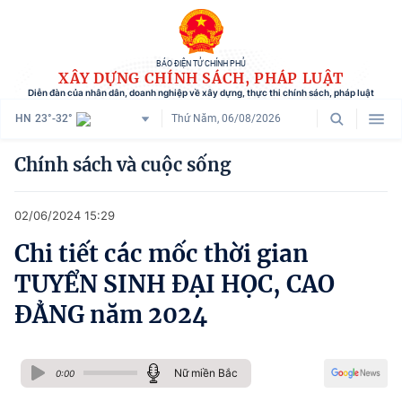
BÁO ĐIỆN TỬ CHÍNH PHỦ
XÂY DỰNG CHÍNH SÁCH, PHÁP LUẬT
Diễn đàn của nhân dân, doanh nghiệp về xây dựng, thực thi chính sách, pháp luật
HN
23°-32°
Thứ Năm, 06/08/2026
Danh mục
Chính sách và cuộc sống
Trang chủ
02/06/2024 15:29
Chính sách mới
Chi tiết các mốc thời gian
Tham vấn chính sách
TUYỂN SINH ĐẠI HỌC, CAO
Người dân góp ý
ĐẲNG năm 2024
Doanh nghiệp hiến kế
Nữ miền Bắc
Chính sách và cuộc sống
0:00