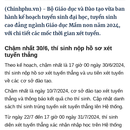
Hướng dẫn thực hiện chính sách
(Chinhphu.vn) - Bộ Giáo dục và Đào tạo vừa ban
Phát triển kinh tế tư nhân và doanh nghiệp dân tộc
hành kế hoạch tuyển sinh đại học, tuyển sinh
cao đẳng ngành Giáo dục Mầm non năm 2024,
Ocop và chuỗi giá trị Nông sản
với chi tiết các mốc thời gian xét tuyển.
Kinh tế tư nhân
Chậm nhất 30/6, thí sinh nộp hồ sơ xét
Doanh nghiệp dân tộc
tuyển thẳng
Khác
Theo kế hoạch, chậm nhất là 17 giờ 00 ngày 30/6/2024,
thí sinh nộp hồ sơ xét tuyển thẳng và ưu tiên xét tuyển
Video
về các cơ sở đào tạo.
Photo
Chậm nhất là ngày 10/7/2024, cơ sở đào tạo xét tuyển
thẳng và thông báo kết quả cho thí sinh. Cập nhật danh
sách thí sinh trúng tuyển xét tuyển thẳng lên Hệ thống.
Từ ngày 22/7 đến 17 giờ 00 ngày 31/7/2024, thí sinh
diện xét tuyển thẳng xác nhận nhập học trên Hệ thống