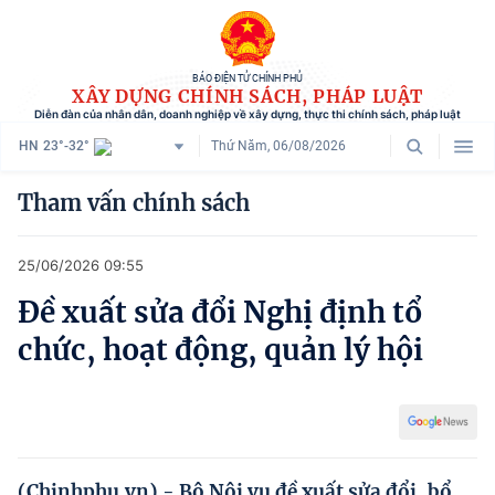
BÁO ĐIỆN TỬ CHÍNH PHỦ
XÂY DỰNG CHÍNH SÁCH, PHÁP LUẬT
Diễn đàn của nhân dân, doanh nghiệp về xây dựng, thực thi chính sách, pháp luật
HN
23°-32°
Thứ Năm, 06/08/2026
Danh mục
Tham vấn chính sách
Trang chủ
25/06/2026 09:55
Chính sách mới
Đề xuất sửa đổi Nghị định tổ
Tham vấn chính sách
chức, hoạt động, quản lý hội
Người dân góp ý
Doanh nghiệp hiến kế
Chính sách và cuộc sống
(Chinhphu.vn) - Bộ Nội vụ đề xuất sửa đổi, bổ