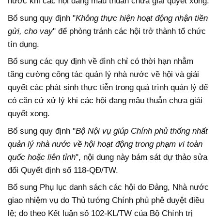
nước khi các hội đang mâu thuẫn chưa giải quyết xong.
Bổ sung quy định "
Không thực hiện hoạt động nhận tiền
gửi, cho vay
" để phòng tránh các hội trở thành tổ chức
tín dụng.
Bổ sung các quy định về đình chỉ có thời hạn nhằm
tăng cường công tác quản lý nhà nước về hội và giải
quyết các phát sinh thực tiễn trong quá trình quản lý để
có căn cứ xử lý khi các hội đang mâu thuẫn chưa giải
quyết xong.
Bổ sung quy định "
Bộ Nội vụ giúp Chính phủ thống nhất
quản lý nhà nước về hội hoạt động trong phạm vi toàn
quốc hoặc liên tỉnh
", nội dung này bám sát dự thảo sửa
đổi Quyết định số 118-QĐ/TW.
Bổ sung Phụ lục danh sách các hội do Đảng, Nhà nước
giao nhiệm vụ do Thủ tướng Chính phủ phê duyệt điều
lệ; do theo Kết luận số 102-KL/TW của Bộ Chính trị