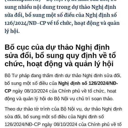
Hướng dẫn thực hiện chính sách
sung nhiều nội dung trong dự thảo Nghị định
sửa đổi, bổ sung một số điều của Nghị định số
Phát triển kinh tế tư nhân và doanh nghiệp dân tộc
126/2024/NĐ-CP về tổ chức, hoạt động và quản
Ocop và chuỗi giá trị Nông sản
lý hội.
Kinh tế tư nhân
Bố cục của dự thảo Nghị định
Doanh nghiệp dân tộc
sửa đổi, bổ sung quy định về tổ
Khác
chức, hoạt động và quản lý hội
Video
Bộ Tư pháp đang thẩm định dự thảo Nghị định sửa đổi,
bổ sung một số điều của
Nghị định số 126/2024/NĐ-
Photo
CP
ngày 08/10/2024 của Chính phủ về tổ chức, hoạt
động và quản lý hội do Bộ Nội vụ chủ trì soạn thảo.
Theo dự thảo tờ trình của Bộ Nội vụ, dự thảo Nghị định
sửa đổi, bổ sung một số điều của Nghị định số
126/2024/NĐ-CP ngày 08/10/2024 của Chính phủ về tổ