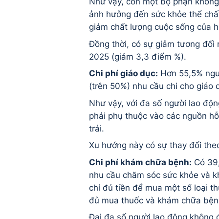
Như vậy, còn một bộ phận không
ảnh hưởng đến sức khỏe thể chất
giảm chất lượng cuộc sống của h
Đồng thời, có sự giảm tương đối 
2025 (giảm 3,3 điểm %).
Chi phí giáo dục:
Hơn 55,5% ngườ
(trên 50%) nhu cầu chi cho giáo
Như vậy, với đa số người lao độn
phải phụ thuộc vào các nguồn hỗ 
trải.
Xu hướng này có sự thay đổi the
Chi phí khám chữa bệnh:
Có 39,
nhu cầu chăm sóc sức khỏe và k
chỉ đủ tiền để mua một số loại 
đủ mua thuốc và khám chữa bện
Đại đa số người lao động không 