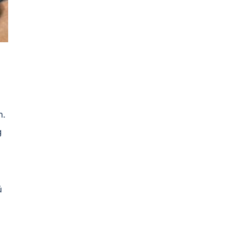
h.
g
ủ