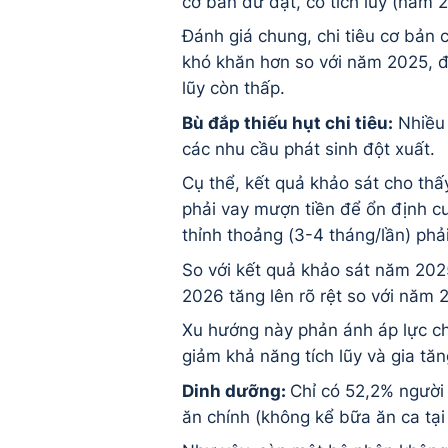
cơ bản dư dật, có tích lũy (năm 
Đánh giá chung, chi tiêu cơ bản
khó khăn hơn so với năm 2025, đa
lũy còn thấp.
Bù đắp thiếu hụt chi tiêu:
Nhiều 
các nhu cầu phát sinh đột xuất.
Cụ thể, kết quả khảo sát cho th
phải vay mượn tiền để ổn định c
thỉnh thoảng (3-4 tháng/lần) phả
So với kết quả khảo sát năm 202
2026 tăng lên rõ rệt so với năm 
Xu hướng này phản ánh áp lực chi
giảm khả năng tích lũy và gia tăng
Dinh dưỡng:
Chỉ có 52,2% người 
ăn chính (không kể bữa ăn ca tạ