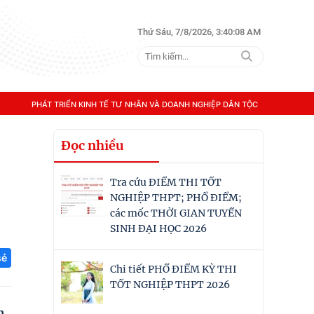
Thứ Sáu, 7/8/2026, 3:40:09 AM
PHÁT TRIỂN KINH TẾ TƯ NHÂN VÀ DOANH NGHIỆP DÂN TỘC
Đọc nhiều
Tra cứu ĐIỂM THI TỐT
NGHIỆP THPT; PHỔ ĐIỂM;
các mốc THỜI GIAN TUYỂN
SINH ĐẠI HỌC 2026
sẻ
Chi tiết PHỔ ĐIỂM KỲ THI
TỐT NGHIỆP THPT 2026
h