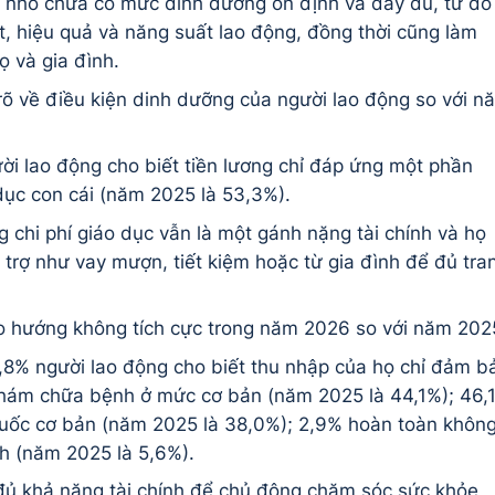
 nhỏ chưa có mức dinh dưỡng ổn định và đầy đủ, từ đó
, hiệu quả và năng suất lao động, đồng thời cũng làm
ọ và gia đình.
rõ về điều kiện dinh dưỡng của người lao động so với n
i lao động cho biết tiền lương chỉ đáp ứng một phần
 dục con cái (năm 2025 là 53,3%).
g chi phí giáo dục vẫn là một gánh nặng tài chính và họ
trợ như vay mượn, tiết kiệm hoặc từ gia đình để đủ tra
o hướng không tích cực trong năm 2026 so với năm 202
8% người lao động cho biết thu nhập của họ chỉ đảm b
hám chữa bệnh ở mức cơ bản (năm 2025 là 44,1%); 46,
thuốc cơ bản (năm 2025 là 38,0%); 2,9% hoàn toàn khôn
h (năm 2025 là 5,6%).
đủ khả năng tài chính để chủ động chăm sóc sức khỏe