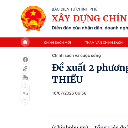
BÁO ĐIỆN TỬ CHÍNH PHỦ
XÂY DỰNG CHÍN
Diễn đàn của nhân dân, doanh nghi
CHÍNH SÁCH MỚI
THAM VẤN CHÍNH SÁCH
Chính sách và cuộc sống
Đề xuất 2 phươ
THIỂU
16/07/2026 06:58
(Chinhphu.vn) - Tổng Liên đoà