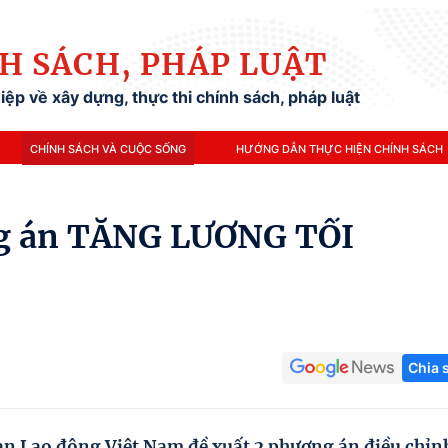
H SÁCH, PHÁP LUẬT
ệp về xây dựng, thực thi chính sách, pháp luật
CHÍNH SÁCH VÀ CUỘC SỐNG
HƯỚNG DẪN THỰC HIỆN CHÍNH SÁCH
ng án TĂNG LƯƠNG TỐI
Chia 
n Lao động Việt Nam đề xuất 2 phương án điều chỉn