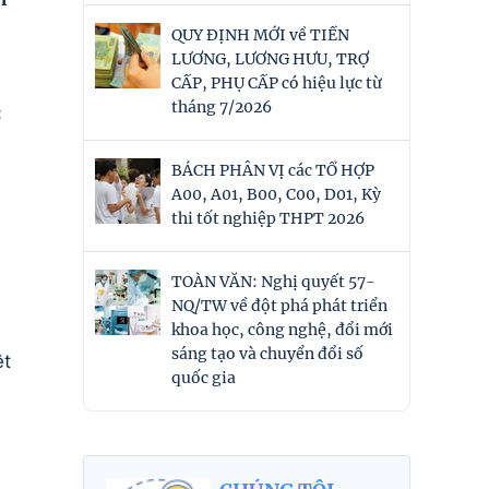
QUY ĐỊNH MỚI về TIỀN
LƯƠNG, LƯƠNG HƯU, TRỢ
CẤP, PHỤ CẤP có hiệu lực từ
c
tháng 7/2026
BÁCH PHÂN VỊ các TỔ HỢP
A00, A01, B00, C00, D01, Kỳ
thi tốt nghiệp THPT 2026
TOÀN VĂN: Nghị quyết 57-
NQ/TW về đột phá phát triển
khoa học, công nghệ, đổi mới
sáng tạo và chuyển đổi số
ệt
quốc gia