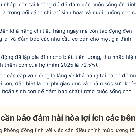
u nhập hiện tại không đủ để đảm bảo cuộc sống ổn địn
t là trong bối cảnh chi phí sinh hoạt và nuôi dưỡng con c
đến khả năng chi tiêu hàng ngày mà còn tác động đến
g lai và đảm bảo các nhu cầu cơ bản cho một gia đình
động đã lập gia đình cho biết, tiền lương, thu nhập hiệ
nh thêm con của họ (năm 2025 là 72,5%).
n các cặp vợ chồng lo lắng về khả năng tài chính để nu
ôi con, đặc biệt là chi phí giáo dục và chăm sóc sức khỏ
ì hoãn sinh con để đảm bảo chất lượng cuộc sống cho
 cần bảo đảm hài hòa lợi ích các bên
Phòng đồng tình với việc cần điều chỉnh mức lương tối