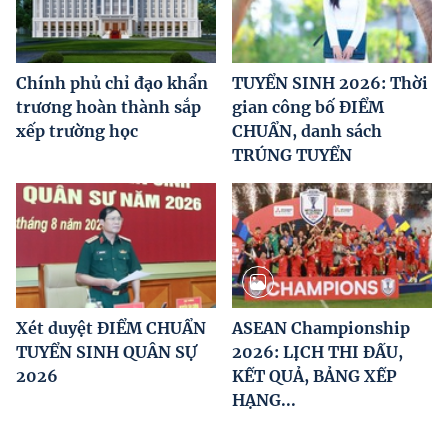
Chính phủ chỉ đạo khẩn
TUYỂN SINH 2026: Thời
trương hoàn thành sắp
gian công bố ĐIỂM
xếp trường học
CHUẨN, danh sách
TRÚNG TUYỂN
Xét duyệt ĐIỂM CHUẨN
ASEAN Championship
TUYỂN SINH QUÂN SỰ
2026: LỊCH THI ĐẤU,
2026
KẾT QUẢ, BẢNG XẾP
HẠNG...