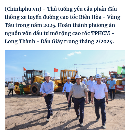
Hướng dẫn thực hiện chính sách
(Chinhphu.vn) - Thủ tướng yêu cầu phấn đấu
Phát triển kinh tế tư nhân và doanh nghiệp dân tộc
thông xe tuyến đường cao tốc Biên Hòa - Vũng
Tàu trong năm 2025. Hoàn thành phương án
Ocop và chuỗi giá trị Nông sản
nguồn vốn đầu tư mở rộng cao tốc TPHCM -
Kinh tế tư nhân
Long Thành - Dầu Giây trong tháng 2/2024.
Doanh nghiệp dân tộc
Khác
Video
Photo