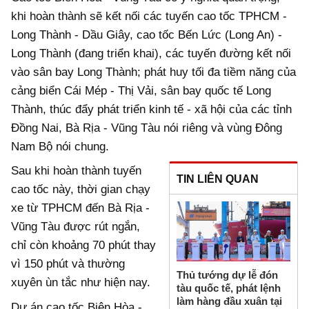
khi hoàn thành sẽ kết nối các tuyến cao tốc TPHCM -
Long Thành - Dầu Giây, cao tốc Bến Lức (Long An) -
Long Thành (đang triển khai), các tuyến đường kết nối
vào sân bay Long Thành; phát huy tối đa tiềm năng của
cảng biển Cái Mép - Thị Vải, sân bay quốc tế Long
Thành, thúc đẩy phát triển kinh tế - xã hội của các tỉnh
Đồng Nai, Bà Rịa - Vũng Tàu nói riêng và vùng Đông
Nam Bộ nói chung.
Sau khi hoàn thành tuyến
TIN LIÊN QUAN
cao tốc này, thời gian chạy
xe từ TPHCM đến Bà Rịa -
Vũng Tàu được rút ngắn,
chỉ còn khoảng 70 phút thay
vì 150 phút và thường
Thủ tướng dự lễ đón
xuyên ùn tắc như hiện nay.
tàu quốc tế, phát lệnh
làm hàng đầu xuân tại
Dự án cao tốc Biên Hòa -