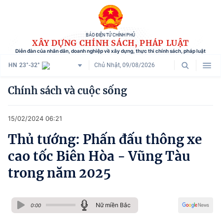
BÁO ĐIỆN TỬ CHÍNH PHỦ
XÂY DỰNG CHÍNH SÁCH, PHÁP LUẬT
Diễn đàn của nhân dân, doanh nghiệp về xây dựng, thực thi chính sách, pháp luật
HN
23°-32°
Chủ Nhật, 09/08/2026
Danh mục
Chính sách và cuộc sống
Trang chủ
15/02/2024 06:21
Chính sách mới
Thủ tướng: Phấn đấu thông xe
Tham vấn chính sách
cao tốc Biên Hòa - Vũng Tàu
Người dân góp ý
trong năm 2025
Doanh nghiệp hiến kế
Nữ miền Bắc
Chính sách và cuộc sống
0:00