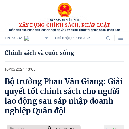
BÁO ĐIỆN TỬ CHÍNH PHỦ
XÂY DỰNG CHÍNH SÁCH, PHÁP LUẬT
Diễn đàn của nhân dân, doanh nghiệp về xây dựng, thực thi chính sách, pháp luật
HN
23°-32°
Chủ Nhật, 09/08/2026
Danh mục
Chính sách và cuộc sống
Trang chủ
10/10/2024 13:05
Chính sách mới
Bộ trưởng Phan Văn Giang: Giải
Tham vấn chính sách
quyết tốt chính sách cho người
Người dân góp ý
lao động sau sáp nhập doanh
nghiệp Quân đội
Doanh nghiệp hiến kế
Chính sách và cuộc sống