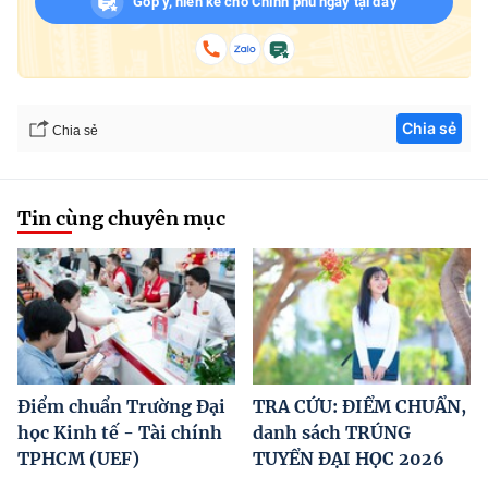
Góp ý, hiến kế cho Chính phủ ngay tại đây
Chia sẻ
Chia sẻ
Tin cùng chuyên mục
Điểm chuẩn Trường Đại
TRA CỨU: ĐIỂM CHUẨN,
học Kinh tế - Tài chính
danh sách TRÚNG
TPHCM (UEF)
TUYỂN ĐẠI HỌC 2026