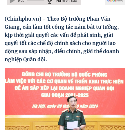
Nữ miền Bắc
0:00
Hướng dẫn thực hiện chính sách
Phát triển kinh tế tư nhân và doanh nghiệp dân tộc
(Chinhphu.vn) - Theo Bộ trưởng Phan Văn
Giang, cần làm tốt công tác nắm bắt tư tưởng,
Ocop và chuỗi giá trị Nông sản
kịp thời giải quyết các vấn đề phát sinh, giải
Kinh tế tư nhân
quyết tốt các chế độ chính sách cho người lao
động sau sáp nhập, điều chỉnh, giải thể doanh
Doanh nghiệp dân tộc
nghiệp Quân đội.
Khác
Video
Photo