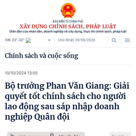
BÁO ĐIỆN TỬ CHÍNH PHỦ
XÂY DỰNG CHÍNH SÁCH, PHÁP LUẬT
Diễn đàn của nhân dân, doanh nghiệp về xây dựng, thực thi chính sách, pháp luật
HN
23°-32°
Chủ Nhật, 09/08/2026
Danh mục
Chính sách và cuộc sống
Trang chủ
10/10/2024 13:05
Chính sách mới
Bộ trưởng Phan Văn Giang: Giải
Tham vấn chính sách
quyết tốt chính sách cho người
Người dân góp ý
lao động sau sáp nhập doanh
nghiệp Quân đội
Doanh nghiệp hiến kế
Chính sách và cuộc sống