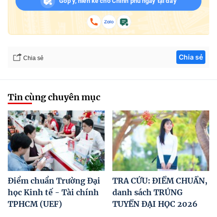
Góp ý, hiến kế cho Chính phủ ngay tại đây
Chia sẻ
Chia sẻ
Tin cùng chuyên mục
Điểm chuẩn Trường Đại
TRA CỨU: ĐIỂM CHUẨN,
học Kinh tế - Tài chính
danh sách TRÚNG
TPHCM (UEF)
TUYỂN ĐẠI HỌC 2026