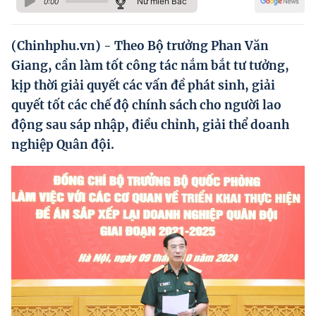
Nữ miền Bắc
0:00
Hướng dẫn thực hiện chính sách
Phát triển kinh tế tư nhân và doanh nghiệp dân tộc
(Chinhphu.vn) - Theo Bộ trưởng Phan Văn
Giang, cần làm tốt công tác nắm bắt tư tưởng,
Ocop và chuỗi giá trị Nông sản
kịp thời giải quyết các vấn đề phát sinh, giải
Kinh tế tư nhân
quyết tốt các chế độ chính sách cho người lao
động sau sáp nhập, điều chỉnh, giải thể doanh
Doanh nghiệp dân tộc
nghiệp Quân đội.
Khác
Video
Photo