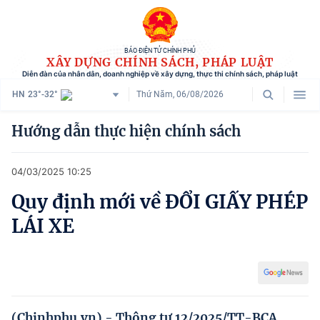
BÁO ĐIỆN TỬ CHÍNH PHỦ
XÂY DỰNG CHÍNH SÁCH, PHÁP LUẬT
Diễn đàn của nhân dân, doanh nghiệp về xây dựng, thực thi chính sách, pháp luật
HN
23°-32°
Thứ Năm, 06/08/2026
Danh mục
Hướng dẫn thực hiện chính sách
Trang chủ
04/03/2025 10:25
Chính sách mới
Quy định mới về ĐỔI GIẤY PHÉP
Tham vấn chính sách
LÁI XE
Người dân góp ý
Doanh nghiệp hiến kế
Chính sách và cuộc sống
(Chinhphu.vn) - Thông tư 12/2025/TT-BCA