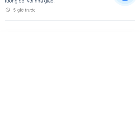
lương đối với nhà giáo.
5 giờ trước
Nghị định 300/2026/NĐ-CP: Quy định về
cho thôi giữ chức vụ, từ chức, miễn
nhiệm công chức lãnh đạo, quản lý