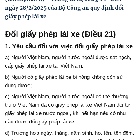
Hướng dẫn thực hiện chính sách
ngày 28/2/2025 của Bộ Công an quy định đổi
giấy phép lái xe.
Phát triển kinh tế tư nhân và doanh nghiệp dân tộc
Ocop và chuỗi giá trị Nông sản
Đổi giấy phép lái xe (Điều 21)
Kinh tế tư nhân
1. Yêu cầu đối với việc đổi giấy phép lái xe
Doanh nghiệp dân tộc
a) Người Việt Nam, người nước ngoài được sát hạch,
cấp giấy phép lái xe tại Việt Nam;
Khác
b) Người có giấy phép lái xe bị hỏng không còn sử
Video
dụng được;
Photo
c) Người Việt Nam, người nước ngoài có thẻ thường
trú ở Việt Nam đã có giấy phép lái xe Việt Nam đổi từ
giấy phép lái xe nước ngoài, khi hết hạn nếu có nhu
cầu được đổi giấy phép lái xe;
d) Trường hợp ngày, tháng, năm sinh, họ, tên, tên đệm,