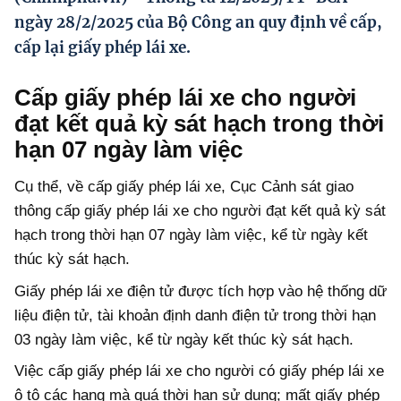
Hướng dẫn thực hiện chính sách
ngày 28/2/2025 của Bộ Công an quy định về cấp,
cấp lại giấy phép lái xe.
Phát triển kinh tế tư nhân và doanh nghiệp dân tộc
Ocop và chuỗi giá trị Nông sản
Cấp giấy phép lái xe cho người
đạt kết quả kỳ sát hạch trong thời
Kinh tế tư nhân
hạn 07 ngày làm việc
Doanh nghiệp dân tộc
Cụ thể, về cấp giấy phép lái xe, Cục Cảnh sát giao
Khác
thông cấp giấy phép lái xe cho người đạt kết quả kỳ sát
Video
hạch trong thời hạn 07 ngày làm việc, kể từ ngày kết
thúc kỳ sát hạch.
Photo
Giấy phép lái xe điện tử được tích hợp vào hệ thống dữ
liệu điện tử, tài khoản định danh điện tử trong thời hạn
03 ngày làm việc, kể từ ngày kết thúc kỳ sát hạch.
Việc cấp giấy phép lái xe cho người có giấy phép lái xe
ô tô các hạng mà quá thời hạn sử dụng; mất giấy phép