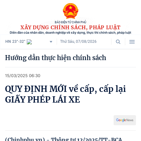
BÁO ĐIỆN TỬ CHÍNH PHỦ
XÂY DỰNG CHÍNH SÁCH, PHÁP LUẬT
Diễn đàn của nhân dân, doanh nghiệp về xây dựng, thực thi chính sách, pháp luật
HN
23°-32°
Thứ Sáu, 07/08/2026
Danh mục
Hướng dẫn thực hiện chính sách
Trang chủ
15/03/2025 06:30
Chính sách mới
QUY ĐỊNH MỚI về cấp, cấp lại
Tham vấn chính sách
GIẤY PHÉP LÁI XE
Người dân góp ý
Doanh nghiệp hiến kế
Chính sách và cuộc sống
(Chinhphu.vn) - Thông tư 12/2025/TT-BCA