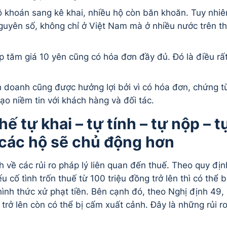
ộ khoán sang kê khai, nhiều hộ còn băn khoăn. Tuy nhiê
nguyên số, không chỉ ở Việt Nam mà ở nhiều nước trên t
p tăm giá 10 yên cũng có hóa đơn đầy đủ. Đó là điều rấ
h doanh cũng được hưởng lợi bởi vì có hóa đơn, chứng t
ạo niềm tin với khách hàng và đối tác.
 tự khai – tự tính – tự nộp – t
 các hộ sẽ chủ động hơn
về các rủi ro pháp lý liên quan đến thuế. Theo quy địn
 cố tình trốn thuế từ 100 triệu đồng trở lên thì có thể b
ình thức xử phạt tiền. Bên cạnh đó, theo Nghị định 49,
trở lên còn có thể bị cấm xuất cảnh. Đây là những rủi r