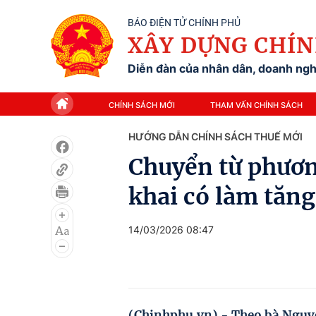
BÁO ĐIỆN TỬ CHÍNH PHỦ
XÂY DỰNG CHÍN
Diễn đàn của nhân dân, doanh nghi
CHÍNH SÁCH MỚI
THAM VẤN CHÍNH SÁCH
HƯỚNG DẪN CHÍNH SÁCH THUẾ MỚI
Chuyển từ phươn
khai có làm tăng
14/03/2026 08:47
(Chinhphu.vn) - Theo bà Nguyễ