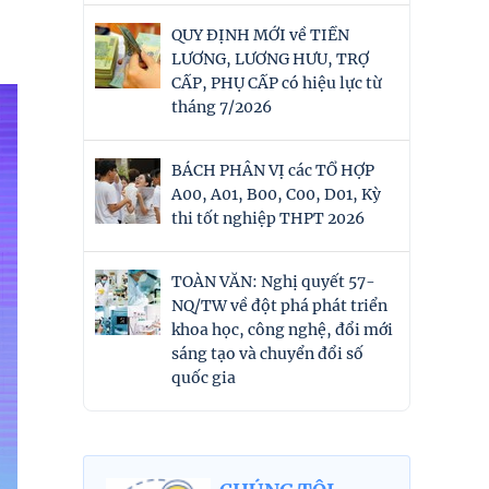
QUY ĐỊNH MỚI về TIỀN
LƯƠNG, LƯƠNG HƯU, TRỢ
CẤP, PHỤ CẤP có hiệu lực từ
tháng 7/2026
BÁCH PHÂN VỊ các TỔ HỢP
A00, A01, B00, C00, D01, Kỳ
thi tốt nghiệp THPT 2026
TOÀN VĂN: Nghị quyết 57-
NQ/TW về đột phá phát triển
khoa học, công nghệ, đổi mới
sáng tạo và chuyển đổi số
quốc gia