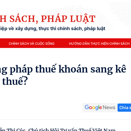
H SÁCH, PHÁP LUẬT
ệp về xây dựng, thực thi chính sách, pháp luật
CHÍNH SÁCH VÀ CUỘC SỐNG
HƯỚNG DẪN THỰC HIỆN CHÍNH SÁCH
g pháp thuế khoán sang kê
 thuế?
Chia 
n Thị Cúc, Chủ tịch Hội Tư vấn Thuế Việt Nam