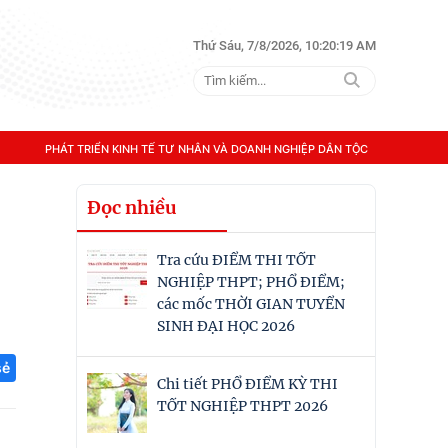
Thứ Sáu, 7/8/2026, 10:20:20 AM
PHÁT TRIỂN KINH TẾ TƯ NHÂN VÀ DOANH NGHIỆP DÂN TỘC
Đọc nhiều
Tra cứu ĐIỂM THI TỐT
NGHIỆP THPT; PHỔ ĐIỂM;
các mốc THỜI GIAN TUYỂN
SINH ĐẠI HỌC 2026
sẻ
Chi tiết PHỔ ĐIỂM KỲ THI
TỐT NGHIỆP THPT 2026