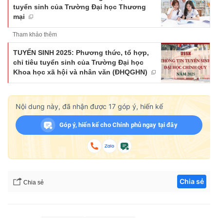
tuyển sinh của Trường Đại học Thương
mại
Tham khảo thêm
TUYỂN SINH 2025: Phương thức, tổ hợp,
chỉ tiêu tuyển sinh của Trường Đại học
Khoa học xã hội và nhân văn (ĐHQGHN)
Nội dung này, đã nhận được
17
góp ý, hiến kế
Góp ý, hiến kế cho Chính phủ ngay tại đây
Chia sẻ
Chia sẻ