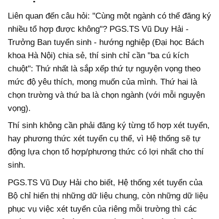
Liên quan đến câu hỏi: "Cùng một ngành có thể đăng ký
nhiều tổ hợp được không"? PGS.TS Vũ Duy Hải -
Trưởng Ban tuyển sinh - hướng nghiệp (Đại học Bách
khoa Hà Nội) chia sẻ, thí sinh chỉ cần "ba cú kích
chuột": Thứ nhất là sắp xếp thứ tự nguyện vọng theo
mức độ yêu thích, mong muốn của mình. Thứ hai là
chọn trường và thứ ba là chọn ngành (với mỗi nguyện
vọng).
Thí sinh không cần phải đăng ký từng tổ hợp xét tuyển,
hay phương thức xét tuyển cụ thể, vì Hệ thống sẽ tự
động lựa chọn tổ hợp/phương thức có lợi nhất cho thí
sinh.
PGS.TS Vũ Duy Hải cho biết, Hệ thống xét tuyển của
Bộ chỉ hiển thị những dữ liệu chung, còn những dữ liệu
phục vụ việc xét tuyển của riêng mỗi trường thì các