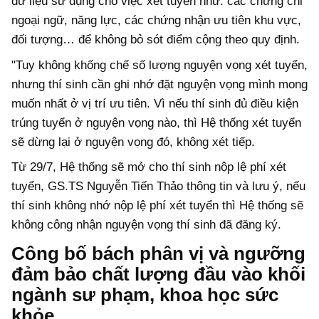
dữ liệu sử dụng cho việc xét tuyển như: các chứng chỉ
ngoại ngữ, năng lực, các chứng nhận ưu tiên khu vực,
đối tượng… để không bỏ sót điểm cộng theo quy định.
"Tuy không khống chế số lượng nguyện vọng xét tuyển,
nhưng thí sinh cần ghi nhớ đặt nguyện vọng mình mong
muốn nhất ở vị trí ưu tiên. Vì nếu thí sinh đủ điều kiện
trúng tuyển ở nguyện vọng nào, thì Hệ thống xét tuyển
sẽ dừng lại ở nguyện vọng đó, không xét tiếp.
Từ 29/7, Hệ thống sẽ mở cho thí sinh nộp lệ phí xét
tuyển, GS.TS Nguyễn Tiến Thảo thông tin và lưu ý, nếu
thí sinh không nhớ nộp lệ phí xét tuyển thì Hệ thống sẽ
không công nhận nguyện vọng thí sinh đã đăng ký.
Công bố bách phân vị và ngưỡng
đảm bảo chất lượng đầu vào khối
ngành sư phạm, khoa học sức
khỏe