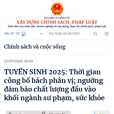
BÁO ĐIỆN TỬ CHÍNH PHỦ
XÂY DỰNG CHÍNH SÁCH, PHÁP LUẬT
Diễn đàn của nhân dân, doanh nghiệp về xây dựng, thực thi chính sách, pháp luật
HN
23°-32°
Chủ Nhật, 09/08/2026
Danh mục
Chính sách và cuộc sống
Trang chủ
22/07/2025 09:00
Chính sách mới
TUYỂN SINH 2025: Thời gian
Tham vấn chính sách
công bố bách phân vị; ngưỡng
Người dân góp ý
đảm bảo chất lượng đầu vào
khối ngành sư phạm, sức khỏe
Doanh nghiệp hiến kế
Chính sách và cuộc sống