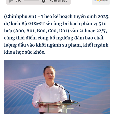
Nữ miền Bắc
0:00
Hướng dẫn thực hiện chính sách
Phát triển kinh tế tư nhân và doanh nghiệp dân tộc
(Chinhphu.vn) - Theo kế hoạch tuyển sinh 2025,
dự kiến Bộ GD&ĐT sẽ công bố bách phân vị 5 tổ
Ocop và chuỗi giá trị Nông sản
hợp (A00, A01, B00, C00, D01) vào 21 hoặc 22/7,
Kinh tế tư nhân
cùng thời điểm công bố ngưỡng đảm bảo chất
lượng đầu vào khối ngành sư phạm, khối ngành
Doanh nghiệp dân tộc
khoa học sức khỏe.
Khác
Video
Photo