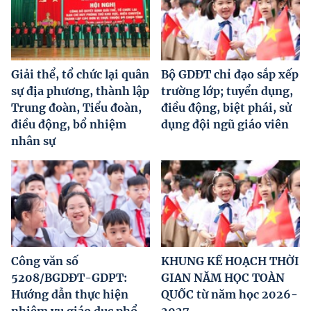
Giải thể, tổ chức lại quân
Bộ GDĐT chỉ đạo sắp xếp
sự địa phương, thành lập
trường lớp; tuyển dụng,
Trung đoàn, Tiểu đoàn,
điều động, biệt phái, sử
điều động, bổ nhiệm
dụng đội ngũ giáo viên
nhân sự
Công văn số
KHUNG KẾ HOẠCH THỜI
5208/BGDĐT-GDPT:
GIAN NĂM HỌC TOÀN
Hướng dẫn thực hiện
QUỐC từ năm học 2026-
nhiệm vụ giáo dục phổ
2027