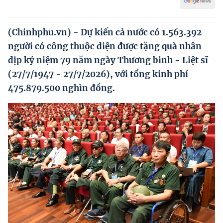
Hướng dẫn thực hiện chính sách
Phát triển kinh tế tư nhân và doanh nghiệp dân tộc
(Chinhphu.vn) - Dự kiến cả nước có 1.563.392
người có công thuộc diện được tặng quà nhân
Ocop và chuỗi giá trị Nông sản
dịp kỷ niệm 79 năm ngày Thương binh - Liệt sĩ
Kinh tế tư nhân
(27/7/1947 - 27/7/2026), với tổng kinh phí
475.879.500 nghìn đồng.
Doanh nghiệp dân tộc
Khác
Video
Photo