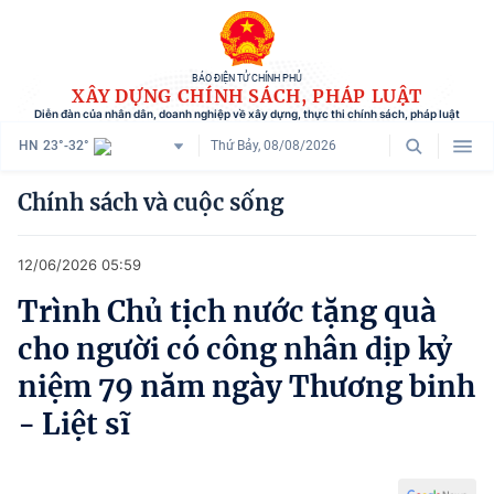
BÁO ĐIỆN TỬ CHÍNH PHỦ
XÂY DỰNG CHÍNH SÁCH, PHÁP LUẬT
Diễn đàn của nhân dân, doanh nghiệp về xây dựng, thực thi chính sách, pháp luật
HN
23°-32°
Thứ Bảy, 08/08/2026
Danh mục
Chính sách và cuộc sống
Trang chủ
12/06/2026 05:59
Chính sách mới
Trình Chủ tịch nước tặng quà
Tham vấn chính sách
cho người có công nhân dịp kỷ
Người dân góp ý
niệm 79 năm ngày Thương binh
- Liệt sĩ
Doanh nghiệp hiến kế
Chính sách và cuộc sống