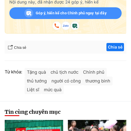
Nội dung này, đã nhận được
24
góp ý, hiến kế
Góp ý, hiến kế cho Chính phủ ngay tại đây
Chia sẻ
Chia sẻ
Từ khóa:
Tặng quà
chủ tịch nước
Chính phủ
thủ tướng
người có công
thương binh
Liệt sĩ
mức quà
Tin cùng chuyên mục