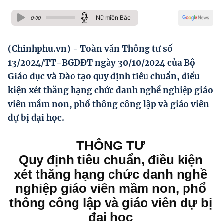
Hướng dẫn thực hiện chính sách
Nữ miền Bắc
0:00
Phát triển kinh tế tư nhân và doanh nghiệp dân tộc
Ocop và chuỗi giá trị Nông sản
(Chinhphu.vn) - Toàn văn Thông tư số
13/2024/TT-BGDĐT ngày 30/10/2024 của Bộ
Kinh tế tư nhân
Giáo dục và Đào tạo quy định tiêu chuẩn, điều
Doanh nghiệp dân tộc
kiện xét thăng hạng chức danh nghề nghiệp giáo
viên mầm non, phổ thông công lập và giáo viên
Khác
dự bị đại học.
Video
THÔNG TƯ
Photo
Quy định
tiêu chuẩn, điều kiện
xét thăng hạng chức danh nghề
nghiệp
giáo viên mầm non, phổ
thông công lập và giáo viên dự bị
đại học