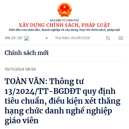
BÁO ĐIỆN TỬ CHÍNH PHỦ
XÂY DỰNG CHÍNH SÁCH, PHÁP LUẬT
Diễn đàn của nhân dân, doanh nghiệp về xây dựng, thực thi chính sách, pháp luật
HN
23°-32°
Thứ Năm, 06/08/2026
Danh mục
Chính sách mới
Trang chủ
10/11/2024 08:56
Chính sách mới
TOÀN VĂN: Thông tư
Tham vấn chính sách
13/2024/TT-BGDĐT quy định
Người dân góp ý
tiêu chuẩn, điều kiện xét thăng
hạng chức danh nghề nghiệp
Doanh nghiệp hiến kế
giáo viên
Chính sách và cuộc sống