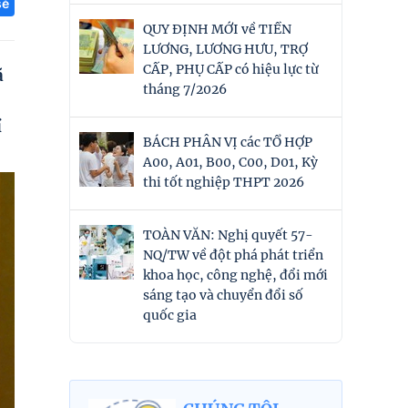
sẻ
QUY ĐỊNH MỚI về TIỀN
LƯƠNG, LƯƠNG HƯU, TRỢ
CẤP, PHỤ CẤP có hiệu lực từ
ã
tháng 7/2026
í
BÁCH PHÂN VỊ các TỔ HỢP
A00, A01, B00, C00, D01, Kỳ
thi tốt nghiệp THPT 2026
TOÀN VĂN: Nghị quyết 57-
NQ/TW về đột phá phát triển
khoa học, công nghệ, đổi mới
sáng tạo và chuyển đổi số
quốc gia