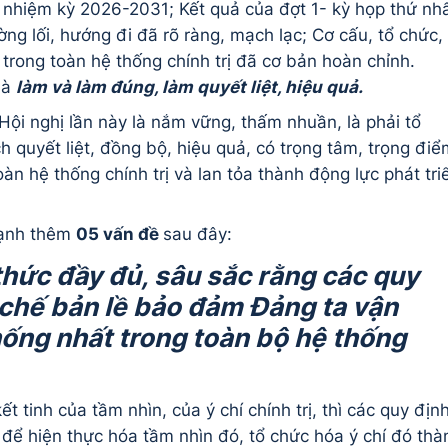
nhiệm kỳ 2026-2031; Kết quả của đợt 1- kỳ họp thứ nh
ng lối, hướng đi đã rõ ràng, mạch lạc; Cơ cấu, tổ chức,
trong toàn hệ thống chính trị đã cơ bản hoàn chỉnh.
là
l
àm và
l
àm đúng,
l
àm quyết liệt, hiệu quả.
 Hội nghị lần này là nắm vững, thấm nhuần, là phải tổ
h quyết liệt, đồng bộ, hiệu quả, có trọng tâm, trọng điể
oàn hệ thống chính trị và lan tỏa thành động lực phát tri
 mạnh thêm
05
vấn đề
sau đây:
thức đầy đủ, sâu sắc rằng các quy
chế bản lề bảo đảm Đảng ta vận
ống nhất trong toàn bộ hệ thống
t tinh của tầm nhìn, của ý chí chính trị, thì các quy địn
 để hiện thực hóa tầm nhìn đó, tổ chức hóa ý chí đó thà