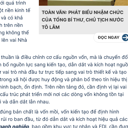
ới quá trình
ột nền kinh tế
TOÀN VĂN: PHÁT BIỂU NHẬM CHỨC
 và có khả
CỦA TỔNG BÍ THƯ, CHỦ TỊCH NƯỚC
h trên nền
TÔ LÂM
ng không thể
ĐỌC NGAY
 lên vai Nhà
 thuần là điều chỉnh cơ cấu nguồn vốn, mà là chuyển đổ
n bổ nguồn lực sang kiến tạo, dẫn dắt và kích hoạt ngu
vai trò nhà đầu tư trực tiếp sang vai trò thiết kế và tạo
trong xã hội được huy động và phân bổ theo tín hiệu thị
nh bạch, ổn định. Trên nền tảng đó, cần định vị lại vai
cấu trúc phát triển mới nơi các dòng vốn không tồn tại
i và dẫn dắt lẫn nhau.
 đúng bản chất là vốn mồi, vốn kiến tạo để định hình
 rủi ro ban đầu, từ đó dẫn dắt và kích hoạt hiệu quả các
oanh nghiệp
,
bao gồm khu vực tư nhân và FDI, cần đư