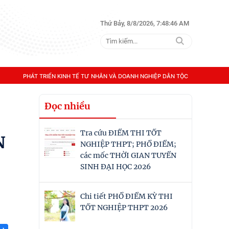
Thứ Bảy, 8/8/2026, 7:48:47 AM
PHÁT TRIỂN KINH TẾ TƯ NHÂN VÀ DOANH NGHIỆP DÂN TỘC
Đọc nhiều
Tra cứu ĐIỂM THI TỐT
N
NGHIỆP THPT; PHỔ ĐIỂM;
các mốc THỜI GIAN TUYỂN
SINH ĐẠI HỌC 2026
Chi tiết PHỔ ĐIỂM KỲ THI
TỐT NGHIỆP THPT 2026