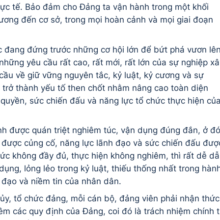
 thực tế. Bảo đảm cho Đảng ta vận hành trong một khối
 ương đến cơ sở, trong mọi hoàn cảnh và mọi giai đoạn
c đang đứng trước những cơ hội lớn để bứt phá vươn lên
những yêu cầu rất cao, rất mới, rất lớn của sự nghiệp xâ
cầu về giữ vững nguyên tắc, kỷ luật, kỷ cương và sự
 trở thành yếu tố then chốt nhằm nâng cao toàn diện
 quyền, sức chiến đấu và năng lực tổ chức thực hiện củ
ịnh được quán triệt nghiêm túc, vận dụng đúng đắn, ở đ
 được củng cố, năng lực lãnh đạo và sức chiến đấu đượ
ức không đầy đủ, thực hiện không nghiêm, thì rất dễ d
 dụng, lỏng lẻo trong kỷ luật, thiếu thống nhất trong hàn
 đạo và niềm tin của nhân dân.
p ủy, tổ chức đảng, mỗi cán bộ, đảng viên phải nhận thức
êm các quy định của Đảng, coi đó là trách nhiệm chính t