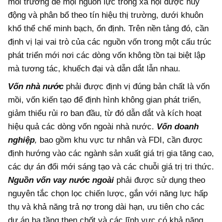
môi trường để mọi nguồn lực trong xã hội được huy
động và phân bổ theo tín hiệu thị trường, dưới khuôn
khổ thể chế minh bạch, ổn định. Trên nền tảng đó, cần
định vị lại vai trò của các nguồn vốn trong một cấu trúc
phát triển mới nơi các dòng vốn không tồn tại biệt lập
mà tương tác, khuếch đại và dẫn dắt lẫn nhau.
Vốn nhà nước
phải được định vị đúng bản chất là vốn
mồi, vốn kiến tạo để định hình không gian phát triển,
giảm thiểu rủi ro ban đầu, từ đó dẫn dắt và kích hoạt
hiệu quả các dòng vốn ngoài nhà nước.
Vốn doanh
nghiệp
,
bao gồm khu vực tư nhân và FDI, cần được
định hướng vào các ngành sản xuất giá trị gia tăng cao,
các dự án đổi mới sáng tạo và các chuỗi giá trị tri thức.
Nguồn vốn vay nước ngoài
phải được sử dụng theo
nguyên tắc chọn lọc chiến lược, gắn với năng lực hấp
thụ và khả năng trả nợ trong dài hạn, ưu tiên cho các
dự án hạ tầng then chốt và các lĩnh vực có khả năng