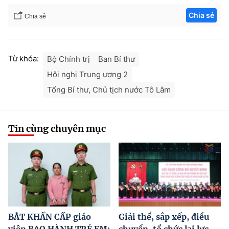
Chia sẻ
Chia sẻ
Từ khóa:
Bộ Chính trị
Ban Bí thư
Hội nghị Trung ương 2
Tổng Bí thư, Chủ tịch nước Tô Lâm
Tin cùng chuyên mục
BẮT KHẨN CẤP giáo
Giải thể, sắp xếp, điều
viên BẠO HÀNH TRẺ EM;
chuyển, tổ chức lại lực