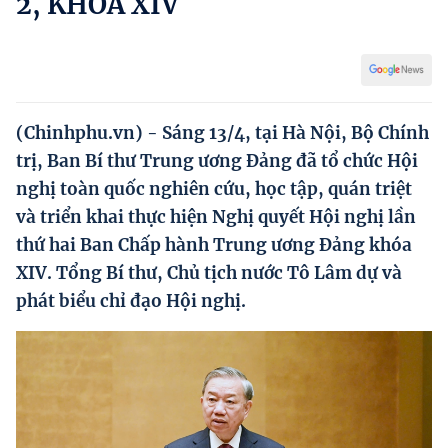
2, KHÓA XIV
Hướng dẫn thực hiện chính sách
Phát triển kinh tế tư nhân và doanh nghiệp dân tộc
Ocop và chuỗi giá trị Nông sản
(Chinhphu.vn) - Sáng 13/4, tại Hà Nội, Bộ Chính
Kinh tế tư nhân
trị, Ban Bí thư Trung ương Đảng đã tổ chức Hội
Doanh nghiệp dân tộc
nghị toàn quốc nghiên cứu, học tập, quán triệt
và triển khai thực hiện Nghị quyết Hội nghị lần
Khác
thứ hai Ban Chấp hành Trung ương Đảng khóa
Video
XIV. Tổng Bí thư, Chủ tịch nước Tô Lâm dự và
Photo
phát biểu chỉ đạo Hội nghị.