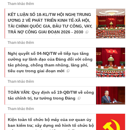
Tham khảo thêm
KẾT LUẬN SỐ 18-KL/TW HỘI NGHỊ TRUNG
ƯƠNG 2 VỀ PHÁT TRIỂN KINH TẾ-XÃ HỘI,
TÀI CHÍNH QUỐC GIA, ĐẦU TƯ CÔNG, VAY,
TRẢ NỢ CÔNG GIAI ĐOẠN 2026 - 2030
Tham khảo thêm
Nghị quyết số 04-NQ/TW về tiếp tục tăng
cường sự lãnh đạo của Đảng đối với công
tác phòng, chống tham nhũng, lãng phí,
tiêu cực trong giai đoạn mới
Tham khảo thêm
TOÀN VĂN: Quy định số 19-QĐ/TW về công
tác chính trị, tư tưởng trong Đảng
Tham khảo thêm
Kiện toàn tổ chức bộ máy của cơ quan ủy
ban kiểm tra; xây dựng mô hình tổ chức bộ