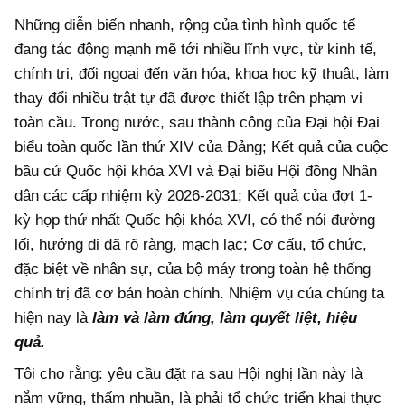
Những diễn biến nhanh, rộng của tình hình quốc tế
đang tác động mạnh mẽ tới nhiều lĩnh vực, từ kinh tế,
chính trị, đối ngoại đến văn hóa, khoa học kỹ thuật, làm
thay đổi nhiều trật tự đã được thiết lập trên phạm vi
toàn cầu. Trong nước, sau thành công của Đại hội Đại
biểu toàn quốc lần thứ XIV của Đảng; Kết quả của cuộc
bầu cử Quốc hội khóa XVI và Đại biểu Hội đồng Nhân
dân các cấp nhiệm kỳ 2026-2031; Kết quả của đợt 1-
kỳ họp thứ nhất Quốc hội khóa XVI, có thể nói đường
lối, hướng đi đã rõ ràng, mạch lạc; Cơ cấu, tổ chức,
đặc biệt về nhân sự, của bộ máy trong toàn hệ thống
chính trị đã cơ bản hoàn chỉnh. Nhiệm vụ của chúng ta
hiện nay là
l
àm và
l
àm đúng,
l
àm quyết liệt, hiệu
quả.
Tôi cho rằng: yêu cầu đặt ra sau Hội nghị lần này là
nắm vững, thấm nhuần, là phải tổ chức triển khai thực