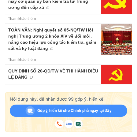
máy cơ quan ủy ban kiểm tra từ Trung
ương đến cấp xã
Tham khảo thêm
TOÀN VĂN: Nghị quyết số 05-NQ/TW Hội
nghị Trung ương 2 khóa XIV về đổi mới,
nâng cao hiệu lực công tác kiểm tra, giám
sát và kỷ luật đảng
Tham khảo thêm
QUY ĐỊNH SỐ 20-QĐ/TW VỀ THI HÀNH ĐIỀU
LỆ ĐẢNG
Nội dung này, đã nhận được
99
góp ý, hiến kế
Góp ý, hiến kế cho Chính phủ ngay tại đây