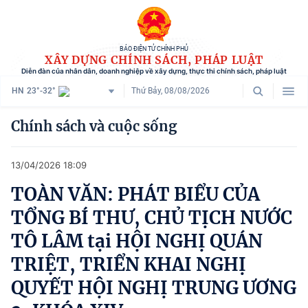
BÁO ĐIỆN TỬ CHÍNH PHỦ
XÂY DỰNG CHÍNH SÁCH, PHÁP LUẬT
Diễn đàn của nhân dân, doanh nghiệp về xây dựng, thực thi chính sách, pháp luật
HN
23°-32°
Thứ Bảy, 08/08/2026
Danh mục
Chính sách và cuộc sống
Trang chủ
13/04/2026 18:09
Chính sách mới
TOÀN VĂN: PHÁT BIỂU CỦA
Tham vấn chính sách
TỔNG BÍ THƯ, CHỦ TỊCH NƯỚC
Người dân góp ý
TÔ LÂM tại HỘI NGHỊ QUÁN
TRIỆT, TRIỂN KHAI NGHỊ
Doanh nghiệp hiến kế
QUYẾT HỘI NGHỊ TRUNG ƯƠNG
Chính sách và cuộc sống