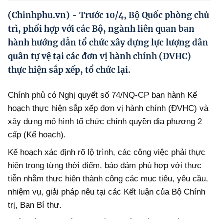
Hướng dẫn thực hiện chính sách
(Chinhphu.vn) - Trước 10/4, Bộ Quốc phòng chủ
Phát triển kinh tế tư nhân và doanh nghiệp dân tộc
trì, phối hợp với các Bộ, ngành liên quan ban
hành hướng dẫn tổ chức xây dựng lực lượng dân
Ocop và chuỗi giá trị Nông sản
quân tự vệ tại các đơn vị hành chính (ĐVHC)
Kinh tế tư nhân
thực hiện sắp xếp, tổ chức lại.
Doanh nghiệp dân tộc
Chính phủ có Nghị quyết số 74/NQ-CP ban hành Kế
Khác
hoạch thực hiện sắp xếp đơn vị hành chính (ĐVHC) và
xây dựng mô hình tổ chức chính quyền địa phương 2
Video
cấp (Kế hoạch).
Photo
Kế hoạch xác định rõ lộ trình, các công việc phải thực
hiện trong từng thời điểm, bảo đảm phù hợp với thực
tiễn nhằm thực hiện thành công các mục tiêu, yêu cầu,
nhiệm vụ, giải pháp nêu tại các Kết luận của Bộ Chính
trị, Ban Bí thư.