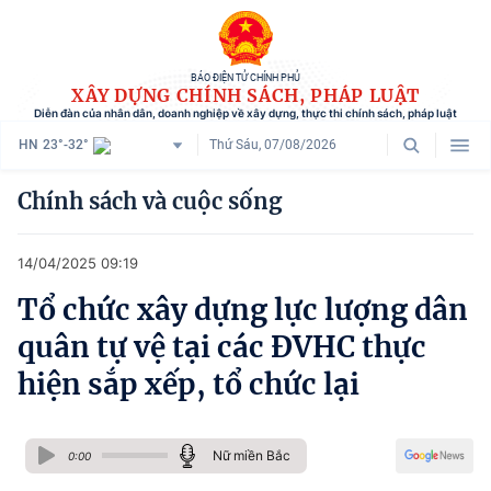
BÁO ĐIỆN TỬ CHÍNH PHỦ
XÂY DỰNG CHÍNH SÁCH, PHÁP LUẬT
Diễn đàn của nhân dân, doanh nghiệp về xây dựng, thực thi chính sách, pháp luật
HN
23°-32°
Thứ Sáu, 07/08/2026
Danh mục
Chính sách và cuộc sống
Trang chủ
14/04/2025 09:19
Chính sách mới
Tổ chức xây dựng lực lượng dân
Tham vấn chính sách
quân tự vệ tại các ĐVHC thực
Người dân góp ý
hiện sắp xếp, tổ chức lại
Doanh nghiệp hiến kế
Nữ miền Bắc
Chính sách và cuộc sống
0:00