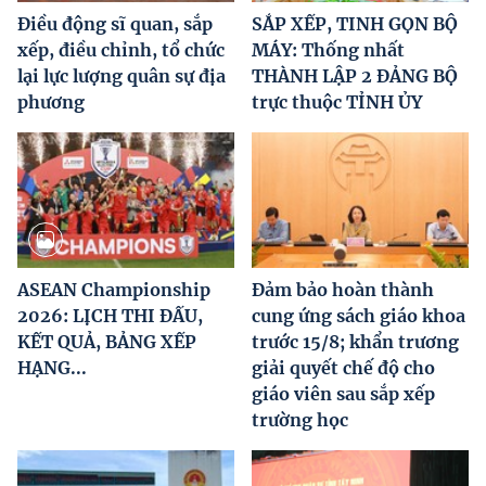
Điều động sĩ quan, sắp
SẮP XẾP, TINH GỌN BỘ
xếp, điều chỉnh, tổ chức
MÁY: Thống nhất
lại lực lượng quân sự địa
THÀNH LẬP 2 ĐẢNG BỘ
phương
trực thuộc TỈNH ỦY
ASEAN Championship
Đảm bảo hoàn thành
2026: LỊCH THI ĐẤU,
cung ứng sách giáo khoa
KẾT QUẢ, BẢNG XẾP
trước 15/8; khẩn trương
HẠNG...
giải quyết chế độ cho
giáo viên sau sắp xếp
trường học