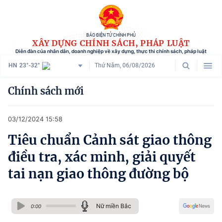
BÁO ĐIỆN TỬ CHÍNH PHỦ
XÂY DỰNG CHÍNH SÁCH, PHÁP LUẬT
Diễn đàn của nhân dân, doanh nghiệp về xây dựng, thực thi chính sách, pháp luật
HN
23°-32°
Thứ Năm, 06/08/2026
Danh mục
Chính sách mới
Trang chủ
03/12/2024 15:58
Chính sách mới
Tiêu chuẩn Cảnh sát giao thông
Tham vấn chính sách
điều tra, xác minh, giải quyết
Người dân góp ý
tai nạn giao thông đường bộ
Doanh nghiệp hiến kế
Nữ miền Bắc
Chính sách và cuộc sống
0:00