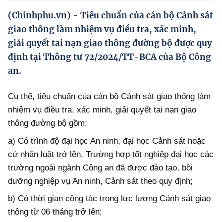
Hướng dẫn thực hiện chính sách
(Chinhphu.vn) - Tiêu chuẩn của cán bộ Cảnh sát
Phát triển kinh tế tư nhân và doanh nghiệp dân tộc
giao thông làm nhiệm vụ điều tra, xác minh,
giải quyết tai nạn giao thông đường bộ được quy
Ocop và chuỗi giá trị Nông sản
định tại Thông tư 72/2024/TT-BCA của Bộ Công
Kinh tế tư nhân
an.
Doanh nghiệp dân tộc
Cụ thể, tiêu chuẩn của cán bộ Cảnh sát giao thông làm
Khác
nhiệm vụ điều tra, xác minh, giải quyết tai nạn giao
thông đường bộ gồm:
Video
a) Có trình độ đại học An ninh, đại học Cảnh sát hoặc
Photo
cử nhân luật trở lên. Trường hợp tốt nghiệp đại học các
trường ngoài ngành Công an đã được đào tạo, bồi
dưỡng nghiệp vụ An ninh, Cảnh sát theo quy định;
b) Có thời gian công tác trong lực lượng Cảnh sát giao
thông từ 06 tháng trở lên;