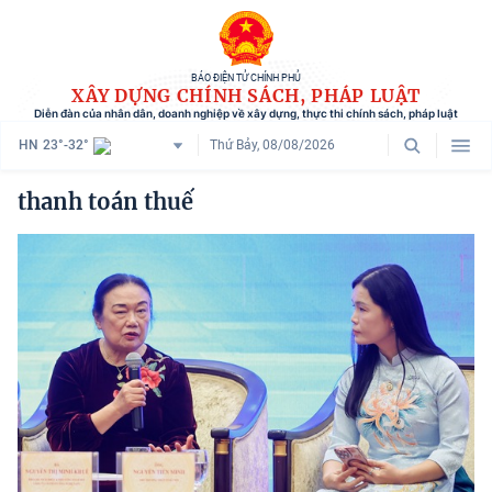
BÁO ĐIỆN TỬ CHÍNH PHỦ
XÂY DỰNG CHÍNH SÁCH, PHÁP LUẬT
Diễn đàn của nhân dân, doanh nghiệp về xây dựng, thực thi chính sách, pháp luật
HN
23°-32°
Thứ Bảy, 08/08/2026
Danh mục
thanh toán thuế
Trang chủ
Chính sách mới
Tham vấn chính sách
Người dân góp ý
Doanh nghiệp hiến kế
Chính sách và cuộc sống