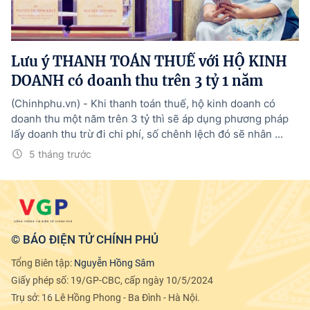
Tổng Giám đốc:
Nguyễn Hồng Sâm
Trụ sở: 16 Lê Hồng Phong - Ba Đình - Hà Nội.
Điện thoại: 080 43162; Fax: 080.48924;
Lưu ý THANH TOÁN THUẾ với HỘ KINH
Email: thongtinchinhphu@chinhphu.vn.
DOANH có doanh thu trên 3 tỷ 1 năm
Theo dõi báo trên:
(Chinhphu.vn) - Khi thanh toán thuế, hộ kinh doanh có
doanh thu một năm trên 3 tỷ thì sẽ áp dụng phương pháp
lấy doanh thu trừ đi chi phí, số chênh lệch đó sẽ nhân ...
Bản quyền thuộc Báo Điện tử Chính phủ - Cổng Thông tin điện tử Chính
phủ.
5 tháng trước
Ghi rõ nguồn "Báo Điện tử Chính phủ", "Cổng Thông tin điện tử Chính phủ",
hoặc www.baochinhphu.vn, www.chinhphu.vn khi phát hành lại thông tin
từ các nguồn này.
© BÁO ĐIỆN TỬ CHÍNH PHỦ
Tổng Biên tập:
Nguyễn Hồng Sâm
Giấy phép số: 19/GP-CBC, cấp ngày 10/5/2024
Trụ sở: 16 Lê Hồng Phong - Ba Đình - Hà Nội.