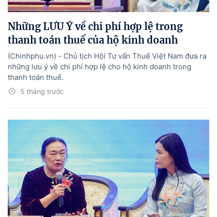
Hướng dẫn thực hiện chính sách
Những LƯU Ý về chi phí hợp lệ trong
Phát triển kinh tế tư nhân và doanh nghiệp dân tộc
thanh toán thuế của hộ kinh doanh
Ocop và chuỗi giá trị Nông sản
(Chinhphu.vn) - Chủ tịch Hội Tư vấn Thuế Việt Nam đưa ra
Kinh tế tư nhân
những lưu ý về chi phí hợp lệ cho hộ kinh doanh trong
thanh toán thuế.
Doanh nghiệp dân tộc
5 tháng trước
Khác
Video
Photo
© BÁO ĐIỆN TỬ CHÍNH PHỦ