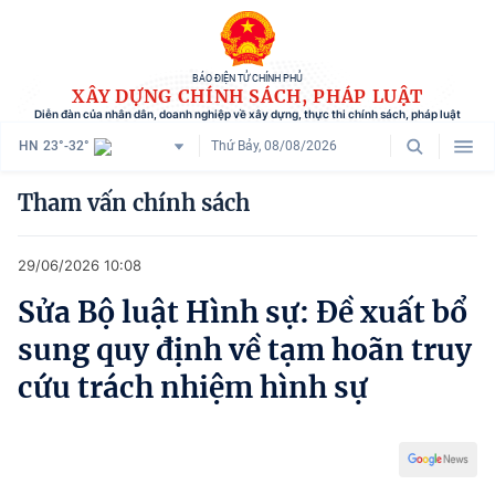
BÁO ĐIỆN TỬ CHÍNH PHỦ
XÂY DỰNG CHÍNH SÁCH, PHÁP LUẬT
Diễn đàn của nhân dân, doanh nghiệp về xây dựng, thực thi chính sách, pháp luật
HN
23°-32°
Thứ Bảy, 08/08/2026
Danh mục
Tham vấn chính sách
Trang chủ
29/06/2026 10:08
Chính sách mới
Sửa Bộ luật Hình sự: Đề xuất bổ
Tham vấn chính sách
sung quy định về tạm hoãn truy
Người dân góp ý
cứu trách nhiệm hình sự
Doanh nghiệp hiến kế
Chính sách và cuộc sống