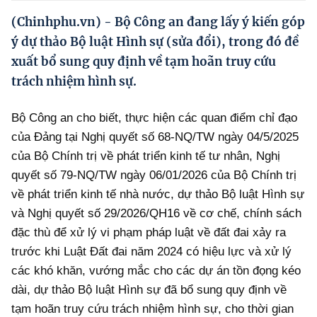
Hướng dẫn thực hiện chính sách
(Chinhphu.vn) - Bộ Công an đang lấy ý kiến góp
Phát triển kinh tế tư nhân và doanh nghiệp dân tộc
ý dự thảo Bộ luật Hình sự (sửa đổi), trong đó đề
xuất bổ sung quy định về tạm hoãn truy cứu
Ocop và chuỗi giá trị Nông sản
trách nhiệm hình sự.
Kinh tế tư nhân
Bộ Công an cho biết, thực hiện các quan điểm chỉ đạo
Doanh nghiệp dân tộc
của Đảng tại Nghị quyết số 68-NQ/TW ngày 04/5/2025
Khác
của Bộ Chính trị về phát triển kinh tế tư nhân, Nghị
quyết số 79-NQ/TW ngày 06/01/2026 của Bộ Chính trị
Video
về phát triển kinh tế nhà nước, dự thảo Bộ luật Hình sự
Photo
và Nghị quyết số 29/2026/QH16 về cơ chế, chính sách
đặc thù để xử lý vi phạm pháp luật về đất đai xảy ra
trước khi Luật Đất đai năm 2024 có hiệu lực và xử lý
các khó khăn, vướng mắc cho các dự án tồn đọng kéo
dài, dự thảo Bộ luật Hình sự đã bổ sung quy định về
tạm hoãn truy cứu trách nhiệm hình sự, cho thời gian