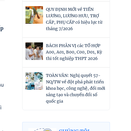
QUY ĐỊNH MỚI về TIỀN
LƯƠNG, LƯƠNG HƯU, TRỢ
CẤP, PHỤ CẤP có hiệu lực từ
ấp
tháng 7/2026
BÁCH PHÂN VỊ các TỔ HỢP
A00, A01, B00, C00, D01, Kỳ
thi tốt nghiệp THPT 2026
TOÀN VĂN: Nghị quyết 57-
NQ/TW về đột phá phát triển
ẫu
khoa học, công nghệ, đổi mới
sáng tạo và chuyển đổi số
quốc gia
i