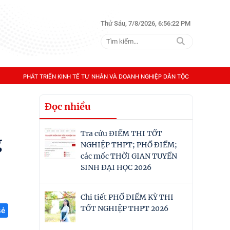
Thứ Sáu, 7/8/2026, 6:56:23 PM
PHÁT TRIỂN KINH TẾ TƯ NHÂN VÀ DOANH NGHIỆP DÂN TỘC
Đọc nhiều
Tra cứu ĐIỂM THI TỐT
g
NGHIỆP THPT; PHỔ ĐIỂM;
các mốc THỜI GIAN TUYỂN
SINH ĐẠI HỌC 2026
Chi tiết PHỔ ĐIỂM KỲ THI
TỐT NGHIỆP THPT 2026
sẻ