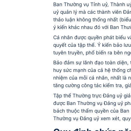
Ban Thường vụ Tỉnh uỷ, Thành uỷ
uỷ quản lý mà các thành viên Đả
thảo luận không thống nhất (biể
ý kiến khác nhau đó với Ban Thư
Cá nhân được quyền phát biểu và
quyết của tập thể. Ý kiến bảo l
tuyên truyền, phổ biến ra bên ng
Bảo đảm sự lãnh đạo toàn diện, 
huy sức mạnh của cả hệ thống chí
nhiệm của mỗi cá nhân, nhất là 
tăng cường công tác kiểm tra, gi
Tập thể Thường trực Đảng uỷ giả
được Ban Thường vụ Đảng uỷ phân
bách thuộc thẩm quyền của Ban T
Thường vụ Đảng uỷ xem xét, quy