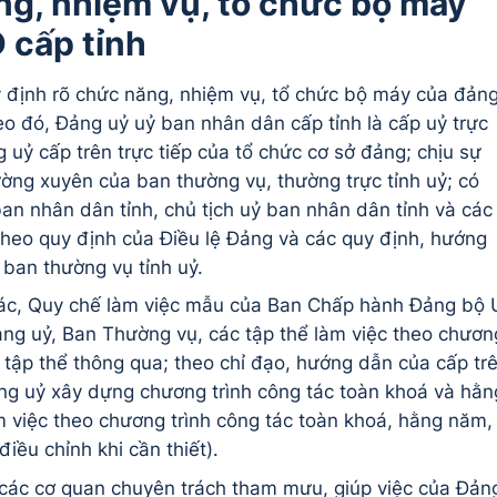
g, nhiệm vụ, tổ chức bộ máy
 cấp tỉnh
định rõ chức năng, nhiệm vụ, tổ chức bộ máy của đản
o đó, Đảng uỷ uỷ ban nhân dân cấp tỉnh là cấp uỷ trực
g uỷ cấp trên trực tiếp của tổ chức cơ sở đảng; chịu sự
hường xuyên của ban thường vụ, thường trực tỉnh uỷ; có
an nhân dân tỉnh, chủ tịch uỷ ban nhân dân tỉnh và các
theo quy định của Điều lệ Đảng và các quy định, hướng
 ban thường vụ tỉnh uỷ.
 tác, Quy chế làm việc mẫu của Ban Chấp hành Đảng bộ 
ảng uỷ, Ban Thường vụ, các tập thể làm việc theo chươn
 tập thể thông qua; theo chỉ đạo, hướng dẫn của cấp tr
ảng uỷ xây dựng chương trình công tác toàn khoá và hằn
việc theo chương trình công tác toàn khoá, hằng năm,
iều chỉnh khi cần thiết).
các cơ quan chuyên trách tham mưu, giúp việc của Đản