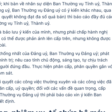
; khi bàn về nhân sự diện Ban Thường vụ Tỉnh uỷ, Thà
ng uỷ, Ban Thường vụ Đảng uỷ có ý kiến khác nhau, qua
u quyết không đạt đa số quá bán) thì báo cáo đầy đủ cá
ờng vụ Tỉnh uỷ, Thành uỷ.
 bảo lưu ý kiến của mình, nhưng phải chấp hành nghị
ưu có thể được phản ánh lên cấp trên, nhưng không được
oài.
thống nhất của Đảng uỷ, Ban Thường vụ Đảng uỷ; phát
nh trị; nêu cao tính chủ động, sáng tạo, tự chịu trách
người đứng đầu. Thực hiện phân cấp, phân quyền gắn vớ
ám sát.
i quyết các công việc thường xuyên và các công việc đã
 cấp, uỷ quyền; đối với các vấn đề quan trọng, cấp
hường vụ Đảng uỷ thì phải báo cáo xin ý kiến Ban
ết định.