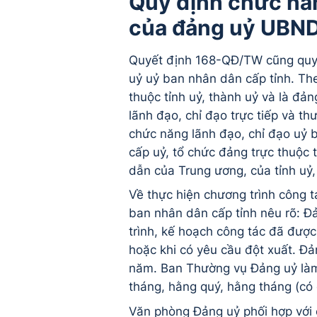
Quy định chức năn
của đảng uỷ UBND
Quyết định 168-QĐ/TW cũng quy 
uỷ uỷ ban nhân dân cấp tỉnh. The
thuộc tỉnh uỷ, thành uỷ và là đản
lãnh đạo, chỉ đạo trực tiếp và t
chức năng lãnh đạo, chỉ đạo uỷ b
cấp uỷ, tổ chức đảng trực thuộc 
dẫn của Trung ương, của tỉnh uỷ,
Về thực hiện chương trình công
ban nhân dân cấp tỉnh nêu rõ: Đ
trình, kế hoạch công tác đã được
hoặc khi có yêu cầu đột xuất. Đ
năm. Ban Thường vụ Đảng uỷ làm 
tháng, hằng quý, hằng tháng (có đ
Văn phòng Đảng uỷ phối hợp với 