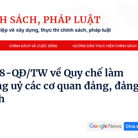
H SÁCH, PHÁP LUẬT
ệp về xây dựng, thực thi chính sách, pháp luật
CHÍNH SÁCH VÀ CUỘC SỐNG
HƯỚNG DẪN THỰC HIỆN CHÍNH SÁCH
68-QĐ/TW về Quy chế làm
ng uỷ các cơ quan đảng, đản
h
Chia 