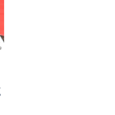
g
-
o