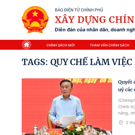
BÁO ĐIỆN TỬ CHÍNH PHỦ
XÂY DỰNG CHÍN
Diễn đàn của nhân dân, doanh nghi
CHÍNH SÁCH MỚI
THAM VẤN CHÍNH SÁCH
TAGS: QUY CHẾ LÀM VIỆC
Quyết 
uỷ các
(Chinhph
Chính tr
năng, n
quan đả
2 th