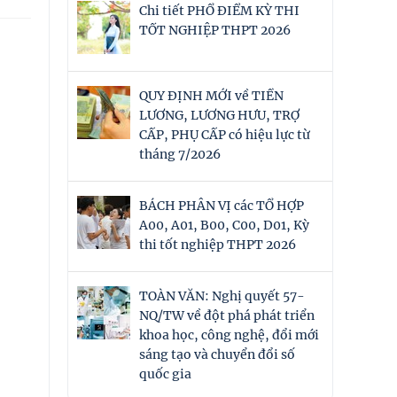
Chi tiết PHỔ ĐIỂM KỲ THI
TỐT NGHIỆP THPT 2026
QUY ĐỊNH MỚI về TIỀN
LƯƠNG, LƯƠNG HƯU, TRỢ
CẤP, PHỤ CẤP có hiệu lực từ
tháng 7/2026
BÁCH PHÂN VỊ các TỔ HỢP
A00, A01, B00, C00, D01, Kỳ
thi tốt nghiệp THPT 2026
TOÀN VĂN: Nghị quyết 57-
NQ/TW về đột phá phát triển
khoa học, công nghệ, đổi mới
sáng tạo và chuyển đổi số
quốc gia