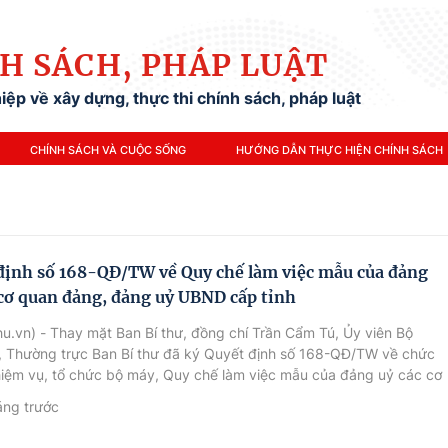
H SÁCH, PHÁP LUẬT
ệp về xây dựng, thực thi chính sách, pháp luật
CHÍNH SÁCH VÀ CUỘC SỐNG
HƯỚNG DẪN THỰC HIỆN CHÍNH SÁCH
định số 168-QĐ/TW về Quy chế làm việc mẫu của đảng
 cơ quan đảng, đảng uỷ UBND cấp tỉnh
u.vn) - Thay mặt Ban Bí thư, đồng chí Trần Cẩm Tú, Ủy viên Bộ
ị, Thường trực Ban Bí thư đã ký Quyết định số 168-QĐ/TW về chức
hiệm vụ, tổ chức bộ máy, Quy chế làm việc mẫu của đảng uỷ các cơ
ng, đảng uỷ UBND cấp tỉnh.
áng trước