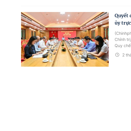
Quyết 
ủy trự
(Chinhph
Chính tr
Quy chế
2 th