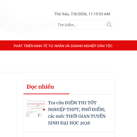
Thứ Sáu, 7/8/2026, 11:15:53 AM
PHÁT TRIỂN KINH TẾ TƯ NHÂN VÀ DOANH NGHIỆP DÂN TỘC
Đọc nhiều
Tra cứu ĐIỂM THI TỐT
NGHIỆP THPT; PHỔ ĐIỂM;
các mốc THỜI GIAN TUYỂN
SINH ĐẠI HỌC 2026