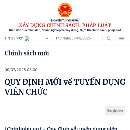
BÁO ĐIỆN TỬ CHÍNH PHỦ
XÂY DỰNG CHÍNH SÁCH, PHÁP LUẬT
Diễn đàn của nhân dân, doanh nghiệp về xây dựng, thực thi chính sách, pháp luật
HN
23°-32°
Thứ Năm, 06/08/2026
Danh mục
Chính sách mới
Trang chủ
09/07/2026 08:00
Chính sách mới
QUY ĐỊNH MỚI về TUYỂN DỤNG
Tham vấn chính sách
VIÊN CHỨC
Người dân góp ý
Doanh nghiệp hiến kế
Chính sách và cuộc sống
(Chinhphu.vn) - Quy định về tuyển dụng viên