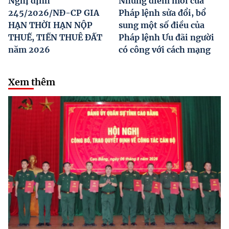
Nghị định
Những điểm mới của
245/2026/NĐ-CP GIA
Pháp lệnh sửa đổi, bổ
HẠN THỜI HẠN NỘP
sung một số điều của
THUẾ, TIỀN THUÊ ĐẤT
Pháp lệnh Ưu đãi người
năm 2026
có công với cách mạng
Xem thêm