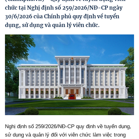
Hướng dẫn thực hiện chính sách
chức tại Nghị định số 259/2026/NĐ-CP ngày
30/6/2026 của Chính phủ quy định về tuyển
Phát triển kinh tế tư nhân và doanh nghiệp dân tộc
dụng, sử dụng và quản lý viên chức.
Ocop và chuỗi giá trị Nông sản
Kinh tế tư nhân
Doanh nghiệp dân tộc
Khác
Video
Photo
Nghị định số 259/2026/NĐ-CP quy định về tuyển dụng,
sử dụng và quản lý đối với viên chức làm việc trong