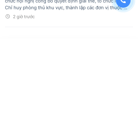
chức hội nghị công bố quyết định giải thể, tổ chức lại Ban
Chỉ huy phòng thủ khu vực, thành lập các đơn vị thuộc ...
2 giờ trước
Kiến nghị Công nhận tham gia bảo vệ Tổ
quốc cho người tham gia chiến tranh biên