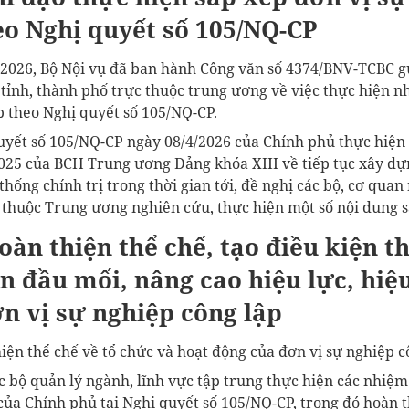
o Nghị quyết số 105/NQ-CP
/2026, Bộ Nội vụ đã ban hành Công văn số 4374/BNV-TCBC gử
tỉnh, thành phố trực thuộc trung ương về việc thực hiện n
p
theo Nghị quyết số 105/NQ-CP.
uyết số 105/NQ-CP ngày 08/4/2026 của Chính phủ thực hiện 
25 của BCH Trung ương Đảng khóa XIII về tiếp tục xây dựn
hống chính trị trong thời gian tới, đề nghị các bộ, cơ qua
c thuộc Trung ương nghiên cứu, thực hiện một số nội dung s
oàn thiện thể chế, tạo điều kiện t
ọn đầu mối, nâng cao hiệu lực, hiệ
n vị sự nghiệp công lập
iện thể chế về tổ chức và hoạt động của đơn vị sự nghiệp c
c bộ quản lý ngành, lĩnh vực tập trung thực hiện các nhiệm
của Chính phủ tại Nghị quyết số 105/NQ-CP, trong đó hoàn 