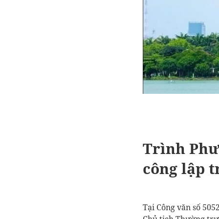
Trình
Phư
công lập t
Tại Công văn số 505