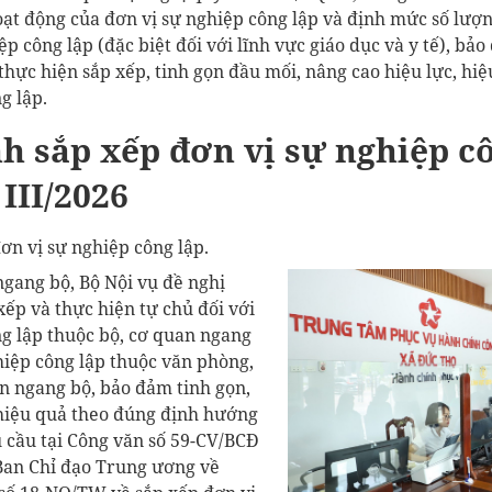
hoạt động của đơn vị sự nghiệp công lập và định mức số lượ
ệp công lập (đặc biệt đối với lĩnh vực giáo dục và y tế), bả
 thực hiện sắp xếp, tinh gọn đầu mối, nâng cao hiệu lực, hi
g lập.
h sắp xếp đơn vị sự nghiệp c
III/2026
ơn vị sự nghiệp công lập.
ngang bộ, Bộ Nội vụ đề nghị
 xếp và thực hiện tự chủ đối với
ng lập thuộc bộ, cơ quan ngang
hiệp công lập thuộc văn phòng,
an ngang bộ, bảo đảm tinh gọn,
 hiệu quả theo đúng định hướng
 cầu tại Công văn số 59-CV/BCĐ
Ban Chỉ đạo Trung ương về