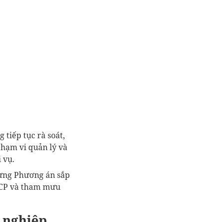
 tiếp tục rà soát,
 phạm vi quản lý và
 vụ.
 dựng Phương án sắp
Q-CP và tham mưu
ự nghiệp