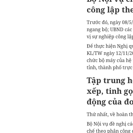
công lập
the
Trước đó, ngày 08/5
ngang bộ; UBND các 
vị sự nghiệp công lậ
Để thực hiện Nghị q
KL/TW ngày 12/11/20
chức bộ máy của hệ t
tỉnh, thành phố trự
Tập trung h
xếp, tinh g
động của đơ
Thứ nhất, về hoàn th
Bộ Nội vụ đề nghị cá
chế theo phân công 