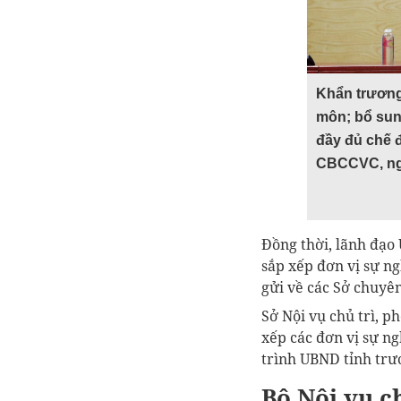
Khẩn trương
môn; bổ sun
đầy đủ chế đ
CBCCVC, ng
Đồng thời, lãnh đạo
sắp xếp đơn vị sự ng
gửi về các Sở chuyê
Sở Nội vụ chủ trì, p
xếp các đơn vị sự n
trình UBND tỉnh trư
Bộ Nội vụ c