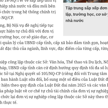
 số 18-NQ/TW về sắp xếp đơn vị
hiệp nhà nước và đầu mối bên
Tập trung sắp xếp đơn
ổ chức trong hệ thống chính trị
lập, trường học, cơ sở
5-NQ/CP.
nhà nước
ng, Bộ Nội vụ đề nghị tiếp tục
hực hiện tự chủ đối với đơn vị
trường học, cơ sở giáo dục, cơ
i quản lý của UBND cấp tỉnh, cấp xã bảo đảm tinh gọn, hoạt
ất đặc thù của ngành, lĩnh vực, đặc điểm của từng cấp, từn
hiệp công lập thuộc các Sở: Văn hóa, Thể thao và Du lịch, 
pháp, UBND cấp tỉnh căn cứ định hướng quy định tối đa số l
c Sở tại Nghị quyết số 105/NQ-CP (riêng đối với Trung tâm 
 ban hành Luật sửa đổi, bổ sung một số điều của Luật Đất đa
 hiện theo quy định của Luật Đất đai năm 2025 và các văn
a pháp luật về cơ chế tự chủ tài chính của đơn vị sự nghiệ
ổ chức lại đơn vị sự nghiệp công lập thuộc các Sở này theo
h thực tế.