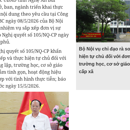
ực UBND tỉnh Nghệ An Bùi
, ban, ngành triển khai thực
 nội dung theo yêu cầu tại Công
C ngày 08/5/2026 của Bộ Nội
 nhiệm vụ sắp xếp đơn vị sự
o Nghị quyết số 105/NQ-CP ngày
 phủ.
Bộ Nội vụ chỉ đạo rà so
ghị quyết số 105/NQ-CP khẩn
hiện tự chủ đối với đơn
xếp và thực hiện tự chủ đối với
trường học, cơ sở giáo 
g lập, trường học, cơ sở giáo
đảm tinh gọn, hoạt động hiệu
cấp xã
ợp với tình hình thực tiễn; báo
ớc ngày 15/5/2026.