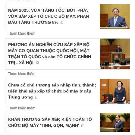
NĂM 2025, VỪA 'TĂNG TỐC, BỨT PHÁ',
VỪA SẮP XẾP TỔ CHỨC BỘ MÁY, PHẤN
ĐẤU TĂNG TRƯỞNG 8%
Tham khảo thêm
PHƯƠNG ÁN NGHIÊN CỨU SẮP XẾP BỘ
MÁY CƠ QUAN THUỘC QUỐC HỘI, MẶT
TRẬN TỔ QUỐC và các TỔ CHỨC CHÍNH
TRỊ - XÃ HỘI
Tham khảo thêm
Chưa có chủ trương sáp nhập tỉnh, thành;
triển khai sắp xếp tổ chức bộ máy ở cấp
Trung ương
Tham khảo thêm
KHẨN TRƯƠNG SẮP XẾP, KIỆN TOÀN TỔ
CHỨC BỘ MÁY 'TINH, GỌN, MẠNH'