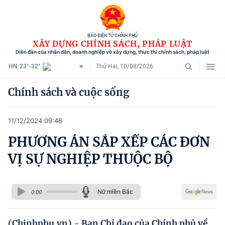
BÁO ĐIỆN TỬ CHÍNH PHỦ
XÂY DỰNG CHÍNH SÁCH, PHÁP LUẬT
Diễn đàn của nhân dân, doanh nghiệp về xây dựng, thực thi chính sách, pháp luật
HN
23°-32°
Thứ Hai, 10/08/2026
Danh mục
Chính sách và cuộc sống
Trang chủ
11/12/2024 09:46
Chính sách mới
PHƯƠNG ÁN SẮP XẾP CÁC ĐƠN
Tham vấn chính sách
VỊ SỰ NGHIỆP THUỘC BỘ
Người dân góp ý
Doanh nghiệp hiến kế
Nữ miền Bắc
0:00
Chính sách và cuộc sống
(Chinhphu.vn) - Ban Chỉ đạo của Chính phủ về