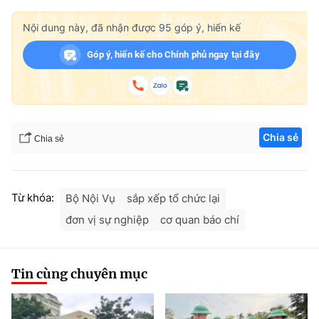
Nội dung này, đã nhận được
95
góp ý, hiến kế
Góp ý, hiến kế cho Chính phủ ngay tại đây
Chia sẻ
Chia sẻ
Từ khóa:
Bộ Nội Vụ
sắp xếp tổ chức lại
đơn vị sự nghiệp
cơ quan báo chí
Tin cùng chuyên mục