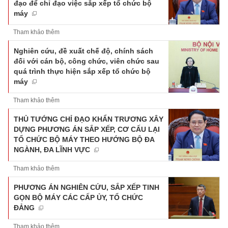
đạo để chỉ đạo việc sắp xếp tổ chức bộ
máy
Tham khảo thêm
Nghiên cứu, đề xuất chế độ, chính sách
đối với cán bộ, công chức, viên chức sau
quá trình thực hiện sắp xếp tổ chức bộ
máy
Tham khảo thêm
THỦ TƯỚNG CHỈ ĐẠO KHẨN TRƯƠNG XÂY
DỰNG PHƯƠNG ÁN SẮP XẾP, CƠ CẤU LẠI
TỔ CHỨC BỘ MÁY THEO HƯỚNG BỘ ĐA
NGÀNH, ĐA LĨNH VỰC
Tham khảo thêm
PHƯƠNG ÁN NGHIÊN CỨU, SẮP XẾP TINH
GỌN BỘ MÁY CÁC CẤP ỦY, TỔ CHỨC
ĐẢNG
Tham khảo thêm