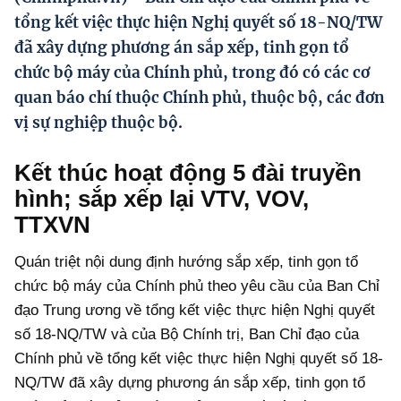
Hướng dẫn thực hiện chính sách
tổng kết việc thực hiện Nghị quyết số 18-NQ/TW
đã xây dựng phương án sắp xếp, tinh gọn tổ
Phát triển kinh tế tư nhân và doanh nghiệp dân tộc
chức bộ máy của Chính phủ, trong đó có các cơ
Ocop và chuỗi giá trị Nông sản
quan báo chí thuộc Chính phủ, thuộc bộ, các đơn
vị sự nghiệp thuộc bộ.
Kinh tế tư nhân
Doanh nghiệp dân tộc
Kết thúc hoạt động 5 đài truyền
Khác
hình; sắp xếp lại VTV, VOV,
TTXVN
Video
Quán triệt nội dung định hướng sắp xếp, tinh gọn tổ
Photo
chức bộ máy của Chính phủ theo yêu cầu của Ban Chỉ
đạo Trung ương về tổng kết việc thực hiện Nghị quyết
số 18-NQ/TW và của Bộ Chính trị, Ban Chỉ đạo của
Chính phủ về tổng kết việc thực hiện Nghị quyết số 18-
NQ/TW đã xây dựng phương án sắp xếp, tinh gọn tổ