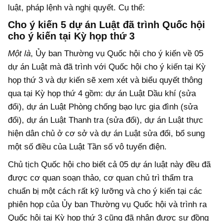
luật, pháp lệnh và nghị quyết. Cụ thể:
Cho ý kiến 5 dự án Luật đã trình Quốc hội
cho ý kiến tại Kỳ họp thứ 3
Một là
, Ủy ban Thường vụ Quốc hội cho ý kiến về 05
dự án Luật mà đã trình với Quốc hội cho ý kiến tại Kỳ
họp thứ 3 và dự kiến sẽ xem xét và biểu quyết thông
qua tại Kỳ họp thứ 4 gồm: dự án Luật Dầu khí (sửa
đổi), dự án Luật Phòng chống bạo lực gia đình (sửa
đổi), dự án Luật Thanh tra (sửa đổi), dự án Luật thực
hiện dân chủ ở cơ sở và dự án Luật sửa đổi, bổ sung
một số điều của Luật Tần số vô tuyến điện.
Chủ tịch Quốc hội cho biết cả 05 dự án luật này đều đã
được cơ quan soạn thảo, cơ quan chủ trì thẩm tra
chuẩn bị một cách rất kỹ lưỡng và cho ý kiến tại các
phiên họp của Ủy ban Thường vụ Quốc hội và trình ra
Quốc hội tại Kỳ họp thứ 3 cũng đã nhận được sự đồng