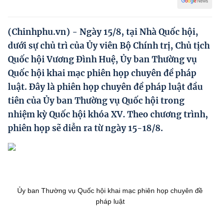
Hướng dẫn thực hiện chính sách
Phát triển kinh tế tư nhân và doanh nghiệp dân tộc
(Chinhphu.vn) - Ngày 15/8, tại Nhà Quốc hội,
dưới sự chủ trì của Ủy viên Bộ Chính trị, Chủ tịch
Ocop và chuỗi giá trị Nông sản
Quốc hội Vương Đình Huệ, Ủy ban Thường vụ
Kinh tế tư nhân
Quốc hội khai mạc phiên họp chuyên đề pháp
luật. Đây là phiên họp chuyên đề pháp luật đầu
Doanh nghiệp dân tộc
tiên của Ủy ban Thường vụ Quốc hội trong
Khác
nhiệm kỳ Quốc hội khóa XV. Theo chương trình,
Video
phiên họp sẽ diễn ra từ ngày 15-18/8.
Photo
Ủy ban Thường vụ Quốc hội khai mạc phiên họp chuyên đề
pháp luật