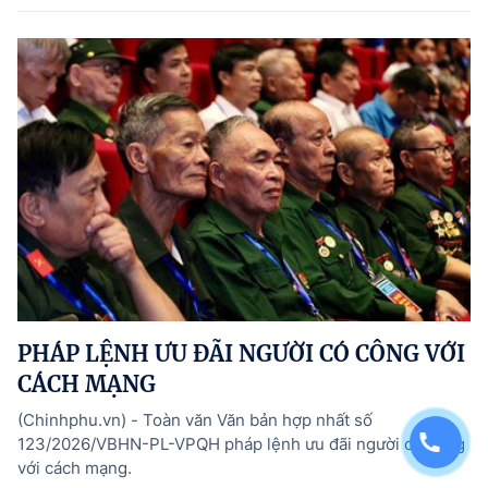
PHÁP LỆNH ƯU ĐÃI NGƯỜI CÓ CÔNG VỚI
CÁCH MẠNG
(Chinhphu.vn) - Toàn văn Văn bản hợp nhất số
123/2026/VBHN-PL-VPQH pháp lệnh ưu đãi người có công
với cách mạng.