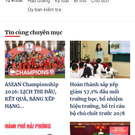
Từ khóa:
Hậu Giang
Kỷ luật
Bí thư
Chủ tịch
Ủy ban kiểm tra
Tin cùng chuyên mục
ASEAN Championship
Hoàn thành sắp xếp
2026: LỊCH THI ĐẤU,
giảm 57,1% đầu mối
KẾT QUẢ, BẢNG XẾP
trường học, bổ nhiệm
HẠNG...
hiệu trưởng, bố trí cán
bộ chủ chốt trước 20/8