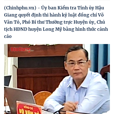
Hướng dẫn thực hiện chính sách
(Chinhphu.vn) - Ủy ban Kiểm tra Tỉnh ủy Hậu
Phát triển kinh tế tư nhân và doanh nghiệp dân tộc
Giang quyết định thi hành kỷ luật đồng chí Võ
Văn Tỏ, Phó Bí thư Thường trực Huyện ủy, Chủ
Ocop và chuỗi giá trị Nông sản
tịch HĐND huyện Long Mỹ bằng hình thức cảnh
Kinh tế tư nhân
cáo
Doanh nghiệp dân tộc
Khác
Video
Photo