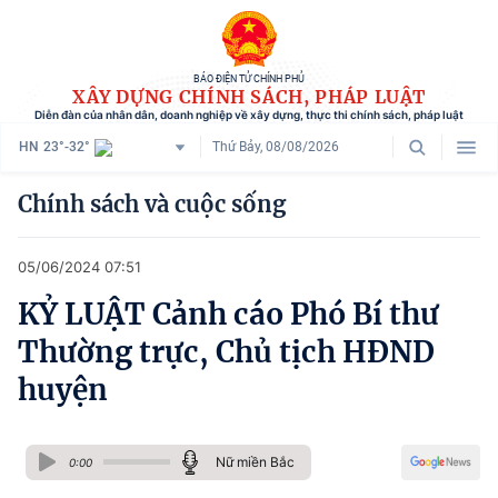
BÁO ĐIỆN TỬ CHÍNH PHỦ
XÂY DỰNG CHÍNH SÁCH, PHÁP LUẬT
Diễn đàn của nhân dân, doanh nghiệp về xây dựng, thực thi chính sách, pháp luật
HN
23°-32°
Thứ Bảy, 08/08/2026
Danh mục
Chính sách và cuộc sống
Trang chủ
05/06/2024 07:51
Chính sách mới
KỶ LUẬT Cảnh cáo Phó Bí thư
Tham vấn chính sách
Thường trực, Chủ tịch HĐND
Người dân góp ý
huyện
Doanh nghiệp hiến kế
Nữ miền Bắc
Chính sách và cuộc sống
0:00