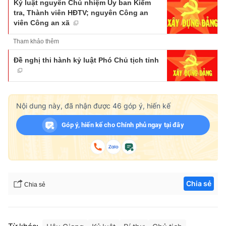
Kỷ luật nguyên Chủ nhiệm Ủy ban Kiểm
tra, Thành viên HĐTV; nguyên Công an
viên Công an xã
Tham khảo thêm
Đề nghị thi hành kỷ luật Phó Chủ tịch tỉnh
Nội dung này, đã nhận được
46
góp ý, hiến kế
Góp ý, hiến kế cho Chính phủ ngay tại đây
Chia sẻ
Chia sẻ