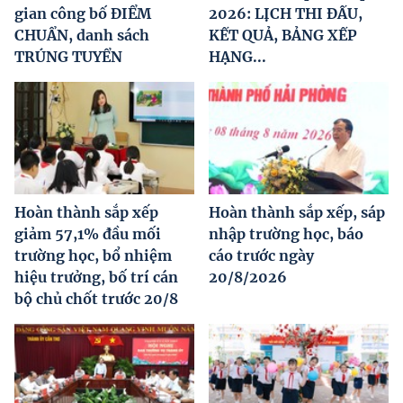
gian công bố ĐIỂM
2026: LỊCH THI ĐẤU,
CHUẨN, danh sách
KẾT QUẢ, BẢNG XẾP
TRÚNG TUYỂN
HẠNG...
Hoàn thành sắp xếp
Hoàn thành sắp xếp, sáp
giảm 57,1% đầu mối
nhập trường học, báo
trường học, bổ nhiệm
cáo trước ngày
hiệu trưởng, bố trí cán
20/8/2026
bộ chủ chốt trước 20/8