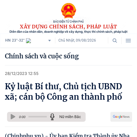
BÁO ĐIỆN TỬ CHÍNH PHỦ
XÂY DỰNG CHÍNH SÁCH, PHÁP LUẬT
Diễn đàn của nhân dân, doanh nghiệp về xây dựng, thực thi chính sách, pháp luật
HN
23°-32°
Chủ Nhật, 09/08/2026
Danh mục
Chính sách và cuộc sống
Trang chủ
28/12/2023 12:55
Chính sách mới
Kỷ luật Bí thư, Chủ tịch UBND
Tham vấn chính sách
xã; cán bộ Công an thành phố
Người dân góp ý
Doanh nghiệp hiến kế
Nữ miền Bắc
0:00
Chính sách và cuộc sống
(Chinhphu.vn) - Ủy ban Kiểm tra Thành ủy Nha