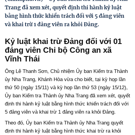
Hướng dẫn thực hiện chính sách
Trang đã xem xét, quyết định thi hành kỷ luật
bằng hình thức khiển trách đối với 5 đảng viên
Phát triển kinh tế tư nhân và doanh nghiệp dân tộc
và khai trừ 1 đảng viên ra khỏi Đảng.
Ocop và chuỗi giá trị Nông sản
Kỷ luật khai trừ Đảng đối với 01
Kinh tế tư nhân
đảng viên Chi bộ Công an xã
Doanh nghiệp dân tộc
Vĩnh Thái
Khác
Ông Lê Thanh Sơn, Chủ nhiệm Ủy ban Kiểm tra Thành
Video
ủy Nha Trang, Khánh Hòa vừa cho biết, tại kỳ họp lần
thứ 50 (ngày 15/11) và kỳ họp lần thứ 53 (ngày 15/12),
Photo
Ủy ban Kiểm tra Thành ủy Nha Trang đã xem xét, quyết
định thi hành kỷ luật bằng hình thức khiển trách đối với
5 đảng viên và khai trừ 1 đảng viên ra khỏi Đảng.
Theo đó, Ủy ban Kiểm tra Thành ủy Nha Trang quyết
định thi hành kỷ luật bằng hình thức khai trừ ra khỏi