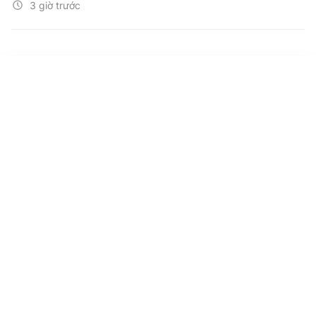
3 giờ trước
Khẩn trương hoàn thiện phương án tiếp
nhận công tác dân vận; triển khai sắp xếp
các hội quần chúng, công nhận các hội
cấp xã