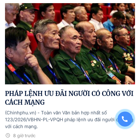
PHÁP LỆNH ƯU ĐÃI NGƯỜI CÓ CÔNG VỚI
CÁCH MẠNG
(Chinhphu.vn) - Toàn văn Văn bản hợp nhất số
123/2026/VBHN-PL-VPQH pháp lệnh ưu đãi người có công
với cách mạng.
8 giờ trước