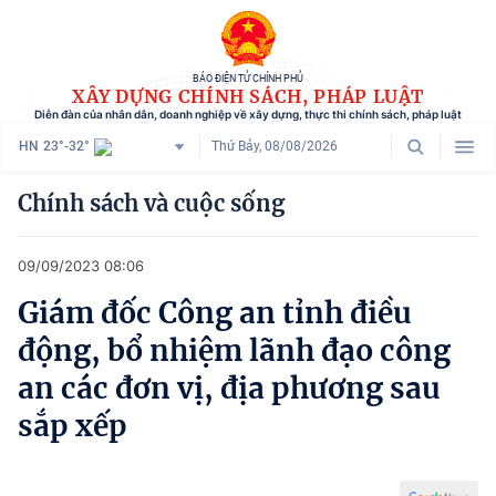
BÁO ĐIỆN TỬ CHÍNH PHỦ
XÂY DỰNG CHÍNH SÁCH, PHÁP LUẬT
Diễn đàn của nhân dân, doanh nghiệp về xây dựng, thực thi chính sách, pháp luật
HN
23°-32°
Thứ Bảy, 08/08/2026
Danh mục
Chính sách và cuộc sống
Trang chủ
09/09/2023 08:06
Chính sách mới
Giám đốc Công an tỉnh điều
Tham vấn chính sách
động, bổ nhiệm lãnh đạo công
Người dân góp ý
an các đơn vị, địa phương sau
sắp xếp
Doanh nghiệp hiến kế
Chính sách và cuộc sống