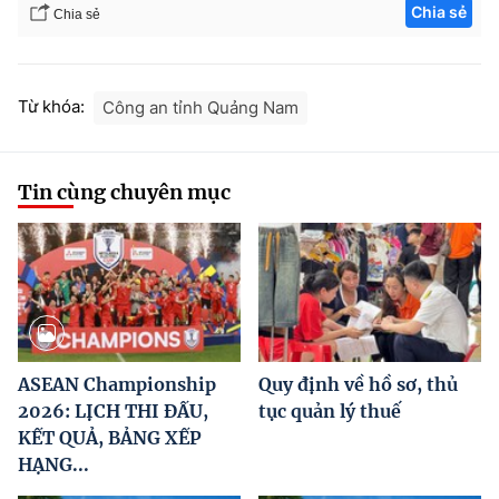
Chia sẻ
Chia sẻ
Từ khóa:
Công an tỉnh Quảng Nam
Tin cùng chuyên mục
ASEAN Championship
Quy định về hồ sơ, thủ
2026: LỊCH THI ĐẤU,
tục quản lý thuế
KẾT QUẢ, BẢNG XẾP
HẠNG...