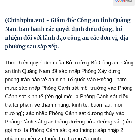
Hướng dẫn thực hiện chính sách
Phát triển kinh tế tư nhân và doanh nghiệp dân tộc
(Chinhphu.vn) - Giám đốc Công an tỉnh Quảng
Nam ban hành các quyết định điều động, bổ
Ocop và chuỗi giá trị Nông sản
nhiệm đối với lãnh đạo công an các đơn vị, địa
Kinh tế tư nhân
phương sau sắp xếp.
Doanh nghiệp dân tộc
Thực hiện quyết định của Bộ trưởng Bộ Công an, Công
Khác
an tỉnh Quảng Nam đã sáp nhập Phòng Xây dựng
phong trào bảo vệ an ninh Tổ quốc vào Phòng Tham
Video
mưu; sáp nhập Phòng Cảnh sát môi trường vào Phòng
Photo
Cảnh sát kinh tế (tên gọi mới là Phòng Cảnh sát điều
tra tội phạm về tham nhũng, kinh tế, buôn lậu, môi
trường); sáp nhập Phòng Cảnh sát đường thủy vào
Phòng Cảnh sát giao thông đường bộ - đường sắt (tên
gọi mới là Phòng Cảnh sát giao thông); sáp nhập 2
phòng nghiệp vụ thuộc lực lượng An ninh.