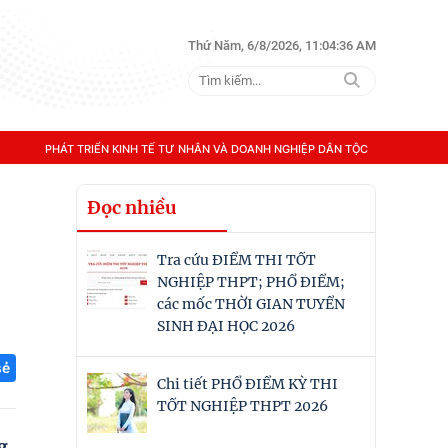
Thứ Năm, 6/8/2026, 11:04:37 AM
PHÁT TRIỂN KINH TẾ TƯ NHÂN VÀ DOANH NGHIỆP DÂN TỘC
Đọc nhiều
Tra cứu ĐIỂM THI TỐT
NGHIỆP THPT; PHỔ ĐIỂM;
các mốc THỜI GIAN TUYỂN
SINH ĐẠI HỌC 2026
sẻ
Chi tiết PHỔ ĐIỂM KỲ THI
TỐT NGHIỆP THPT 2026
g