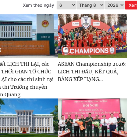
Xem theo ngày
Xe
iết LỊCH THI LẠI, các
ASEAN Championship 2026:
 THỜI GIAN TỔ CHỨC
LỊCH THI ĐẤU, KẾT QUẢ,
ẠI cho các thí sinh tại
BẢNG XẾP HẠNG...
 thi Trường chuyên
n Quang