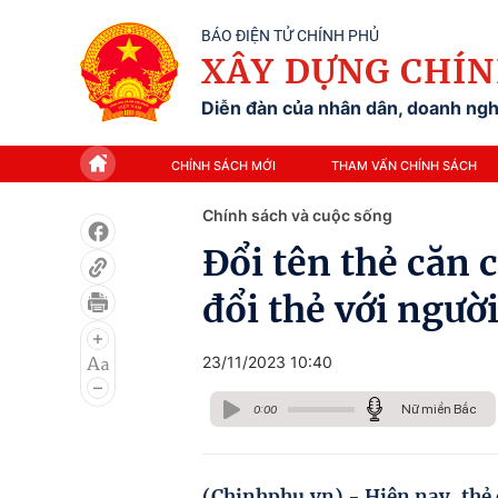
BÁO ĐIỆN TỬ CHÍNH PHỦ
XÂY DỰNG CHÍN
Diễn đàn của nhân dân, doanh nghi
CHÍNH SÁCH MỚI
THAM VẤN CHÍNH SÁCH
Chính sách và cuộc sống
Đổi tên thẻ căn 
đổi thẻ với ngườ
23/11/2023 10:40
Nữ miền Bắc
0:00
(Chinhphu.vn) - Hiện nay, thẻ 