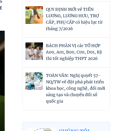
t
QUY ĐỊNH MỚI về TIỀN
LƯƠNG, LƯƠNG HƯU, TRỢ
CẤP, PHỤ CẤP có hiệu lực từ
tháng 7/2026
BÁCH PHÂN VỊ các TỔ HỢP
A00, A01, B00, C00, D01, Kỳ
thi tốt nghiệp THPT 2026
TOÀN VĂN: Nghị quyết 57-
NQ/TW về đột phá phát triển
khoa học, công nghệ, đổi mới
sáng tạo và chuyển đổi số
quốc gia