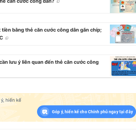
thẻ căn cước công dân?
t tiền bằng thẻ căn cước công dân gắn chíp;
HC
n lưu ý liên quan đến thẻ căn cước công
ý, hiến kế
Góp ý, hiến kế cho Chính phủ ngay tại đây