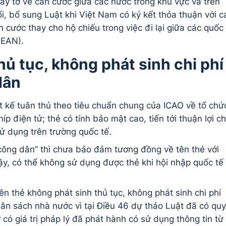
ấy tờ về căn cước giữa các nước trong khu vực và trên
ổi, bổ sung Luật khi Việt Nam có ký kết thỏa thuận với c
 cước thay cho hộ chiếu trong việc đi lại giữa các quốc
ASEAN).
ủ tục, không phát sinh chi phí
dân
t kế tuân thủ theo tiêu chuẩn chung của ICAO về tổ chứ
chíp điện tử; thẻ có tính bảo mật cao, tiến tới thuận lợi c
ử dụng trên trường quốc tế.
 công dân” thì chưa bảo đảm tương đồng về tên thẻ với
vậy, có thể không sử dụng được thẻ khi hội nhập quốc tế
ên thẻ không phát sinh thủ tục, không phát sinh chi phí
gân sách nhà nước vì tại Điều 46 dự thảo Luật đã có quy
ờ có giá trị pháp lý đã phát hành có sử dụng thông tin từ