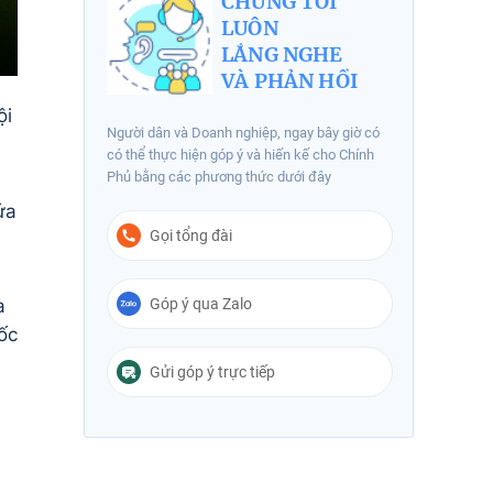
CHÚNG TÔI
LUÔN
LẮNG NGHE
VÀ PHẢN HỒI
ội
Người dân và Doanh nghiệp, ngay bây giờ có
có thể thực hiện góp ý và hiến kế cho Chính
Phủ bằng các phương thức dưới đây
ứa
Gọi tổng đài
Góp ý qua Zalo
a
ốc
Gửi góp ý trực tiếp