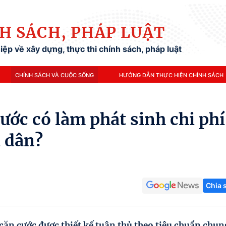
H SÁCH, PHÁP LUẬT
ệp về xây dựng, thực thi chính sách, pháp luật
CHÍNH SÁCH VÀ CUỘC SỐNG
HƯỚNG DẪN THỰC HIỆN CHÍNH SÁCH
cước có làm phát sinh chi phí
i dân?
Chia 
căn cước được thiết kế tuân thủ theo tiêu chuẩn chun