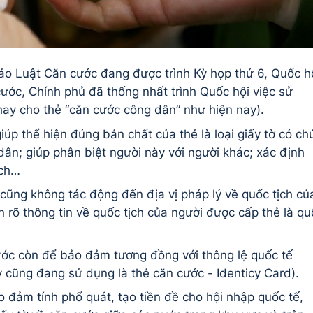
hảo Luật Căn cước đang được trình Kỳ họp thứ 6, Quốc h
cước, Chính phủ đã thống nhất trình Quốc hội việc sử
thay cho thẻ “căn cước công dân” như hiện nay).
iúp thể hiện đúng bản chất của thẻ là loại giấy tờ có ch
dân; giúp phân biệt người này với người khác; xác định
dịch…
 cũng không tác động đến địa vị pháp lý về quốc tịch củ
n rõ thông tin về quốc tịch của người được cấp thẻ là qu
cước còn để bảo đảm tương đồng với thông lệ quốc tế
ay cũng đang sử dụng là thẻ căn cước - Identicy Card).
o đảm tính phổ quát, tạo tiền đề cho hội nhập quốc tế,