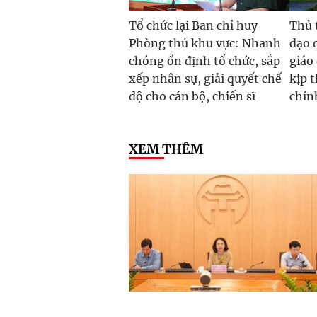
Tổ chức lại Ban chỉ huy
Thủ 
Phòng thủ khu vực: Nhanh
đạo q
chóng ổn định tổ chức, sắp
giáo
xếp nhân sự, giải quyết chế
kịp t
độ cho cán bộ, chiến sĩ
chín
XEM THÊM