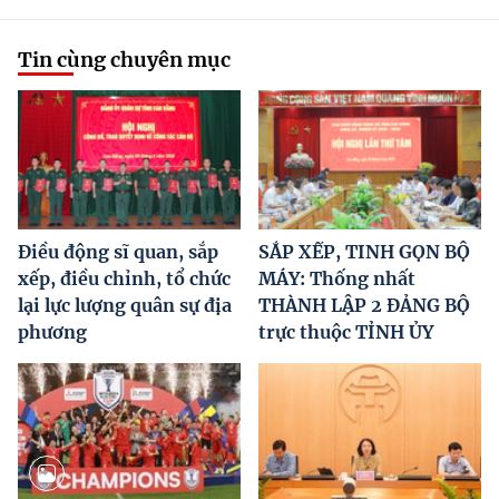
Tin cùng chuyên mục
Điều động sĩ quan, sắp
SẮP XẾP, TINH GỌN BỘ
xếp, điều chỉnh, tổ chức
MÁY: Thống nhất
lại lực lượng quân sự địa
THÀNH LẬP 2 ĐẢNG BỘ
phương
trực thuộc TỈNH ỦY