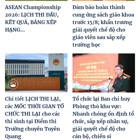
ASEAN Championship
Đảm bảo hoàn thành
2026: LỊCH THI ĐẤU,
cung ứng sách giáo khoa
KẾT QUẢ, BẢNG XẾP
trước 15/8; khẩn trương
HẠNG...
giải quyết chế độ cho
giáo viên sau sắp xếp
trường học
Chi tiết LỊCH THI LẠI,
Tổ chức lại Ban chỉ huy
các MỐC THỜI GIAN TỔ
Phòng thủ khu vực:
CHỨC THI LẠI cho các
Nhanh chóng ổn định tổ
thí sinh tại Điểm thi
chức, sắp xếp nhân sự,
Trường chuyên Tuyên
giải quyết chế độ cho
Quang
cán bộ, chiến sĩ