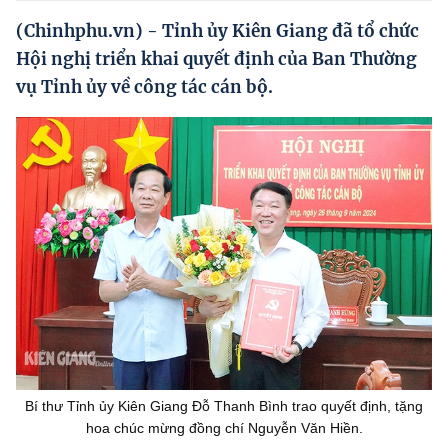
Hướng dẫn thực hiện chính sách
(Chinhphu.vn) - Tỉnh ủy Kiên Giang đã tổ chức
Phát triển kinh tế tư nhân và doanh nghiệp dân tộc
Hội nghị triển khai quyết định của Ban Thường
vụ Tỉnh ủy về công tác cán bộ.
Ocop và chuỗi giá trị Nông sản
Kinh tế tư nhân
Doanh nghiệp dân tộc
Khác
Video
Photo
Bí thư Tỉnh ủy Kiên Giang Đỗ Thanh Bình trao quyết định, tặng
hoa chúc mừng đồng chí Nguyễn Văn Hiền.