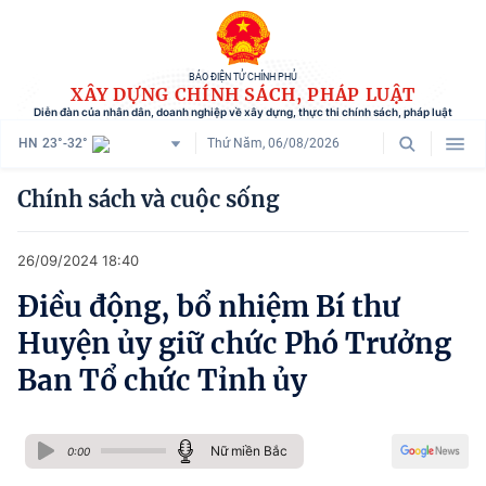
BÁO ĐIỆN TỬ CHÍNH PHỦ
XÂY DỰNG CHÍNH SÁCH, PHÁP LUẬT
Diễn đàn của nhân dân, doanh nghiệp về xây dựng, thực thi chính sách, pháp luật
HN
23°-32°
Thứ Năm, 06/08/2026
Danh mục
Chính sách và cuộc sống
Trang chủ
26/09/2024 18:40
Chính sách mới
Điều động, bổ nhiệm Bí thư
Tham vấn chính sách
Huyện ủy giữ chức Phó Trưởng
Người dân góp ý
Ban Tổ chức Tỉnh ủy
Doanh nghiệp hiến kế
Nữ miền Bắc
Chính sách và cuộc sống
0:00