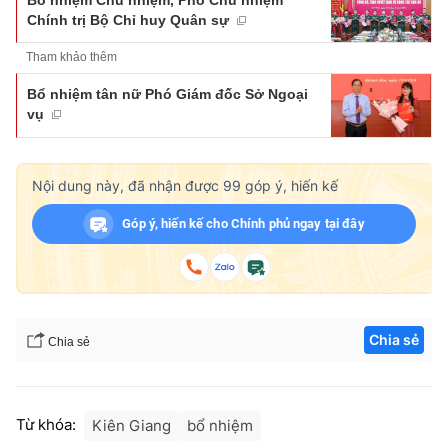
Chính trị Bộ Chỉ huy Quân sự
Tham khảo thêm
Bổ nhiệm tân nữ Phó Giám đốc Sở Ngoại
vụ
Nội dung này, đã nhận được
99
góp ý, hiến kế
Góp ý, hiến kế cho Chính phủ ngay tại đây
Chia sẻ
Chia sẻ
Từ khóa:
Kiên Giang
bổ nhiệm