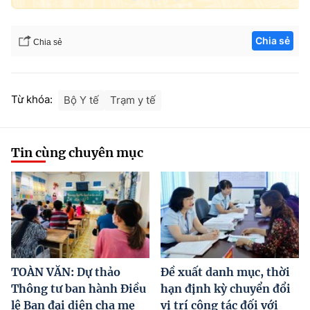
Chia sẻ
Chia sẻ
Từ khóa:
Bộ Y tế
Trạm y tế
Tin cùng chuyên mục
TOÀN VĂN: Dự thảo
Đề xuất danh mục, thời
Thông tư ban hành Điều
hạn định kỳ chuyển đổi
lệ Ban đại diện cha mẹ
vị trí công tác đối với