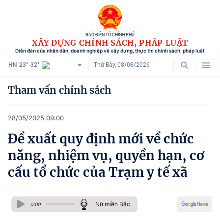
BÁO ĐIỆN TỬ CHÍNH PHỦ
XÂY DỰNG CHÍNH SÁCH, PHÁP LUẬT
Diễn đàn của nhân dân, doanh nghiệp về xây dựng, thực thi chính sách, pháp luật
HN
23°-32°
Thứ Bảy, 08/08/2026
Danh mục
Tham vấn chính sách
Trang chủ
28/05/2025 09:00
Chính sách mới
Đề xuất quy định mới về chức
Tham vấn chính sách
năng, nhiệm vụ, quyền hạn, cơ
Người dân góp ý
cấu tổ chức của Trạm y tế xã
Doanh nghiệp hiến kế
Nữ miền Bắc
Chính sách và cuộc sống
0:00