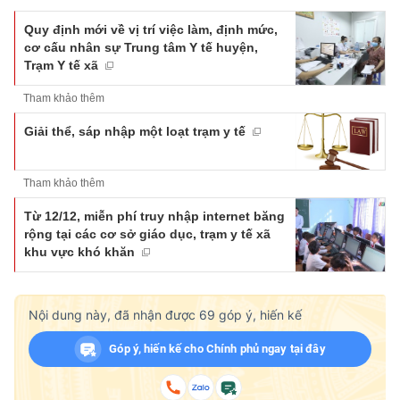
Quy định mới về vị trí việc làm, định mức,
cơ cấu nhân sự Trung tâm Y tế huyện,
Trạm Y tế xã
Tham khảo thêm
Giải thể, sáp nhập một loạt trạm y tế
Tham khảo thêm
Từ 12/12, miễn phí truy nhập internet băng
rộng tại các cơ sở giáo dục, trạm y tế xã
khu vực khó khăn
Nội dung này, đã nhận được
69
góp ý, hiến kế
Góp ý, hiến kế cho Chính phủ ngay tại đây