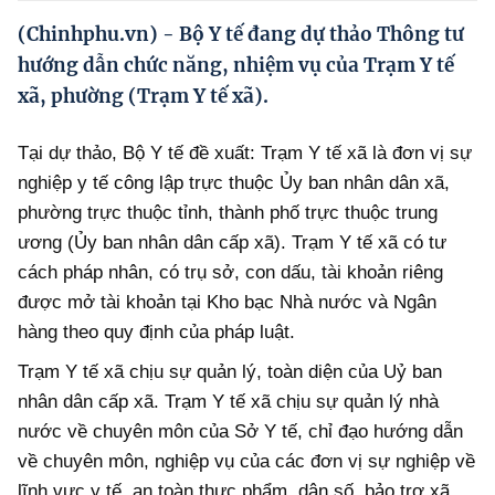
Hướng dẫn thực hiện chính sách
(Chinhphu.vn) - Bộ Y tế đang dự thảo Thông tư
Phát triển kinh tế tư nhân và doanh nghiệp dân tộc
hướng dẫn chức năng, nhiệm vụ của Trạm Y tế
xã, phường (Trạm Y tế xã).
Ocop và chuỗi giá trị Nông sản
Kinh tế tư nhân
Tại dự thảo, Bộ Y tế đề xuất: Trạm Y tế xã là đơn vị sự
nghiệp y tế công lập trực thuộc Ủy ban nhân dân xã,
Doanh nghiệp dân tộc
phường trực thuộc tỉnh, thành phố trực thuộc trung
Khác
ương (Ủy ban nhân dân cấp xã). Trạm Y tế xã có tư
cách pháp nhân, có trụ sở, con dấu, tài khoản riêng
Video
được mở tài khoản tại Kho bạc Nhà nước và Ngân
Photo
hàng theo quy định của pháp luật.
Trạm Y tế xã chịu sự quản lý, toàn diện của Uỷ ban
nhân dân cấp xã. Trạm Y tế xã chịu sự quản lý nhà
nước về chuyên môn của Sở Y tế, chỉ đạo hướng dẫn
về chuyên môn, nghiệp vụ của các đơn vị sự nghiệp về
lĩnh vực y tế, an toàn thực phẩm, dân số, bảo trợ xã